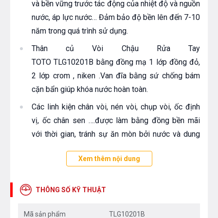
và bền vững trước tác động của nhiệt độ và nguồn
nước, áp lực nước… Đảm bảo độ bền lên đến 7-10
năm trong quá trình sử dụng.
Thân củ Vòi Chậu Rửa Tay
TOTO TLG10201B bằng đồng mạ 1 lớp đồng đỏ,
2 lớp crom , niken .Van đĩa bằng sứ chống bám
cặn bẩn giúp khóa nước hoàn toàn.
Các linh kiện chân vòi, nén vòi, chụp vòi, ốc định
vị, ốc chân sen ….được làm bằng đồng bền mãi
với thời gian, tránh sự ăn mòn bởi nước và dung
môi có trong nước như axit, sắt, bụi bẩn
Xem thêm nội dung
Roăng cao su mềm dẻo giúp cho sen vòi không bị
rỉ nước trước mọi tác động bên ngoài. Roăng cao
THÔNG SỐ KỸ THUẬT
su được ngâm trong mỡ chuyên dụng và chất bảo
quản tránh sự sâm nhập của chất xúc tác đảm
Mã sản phẩm
TLG10201B