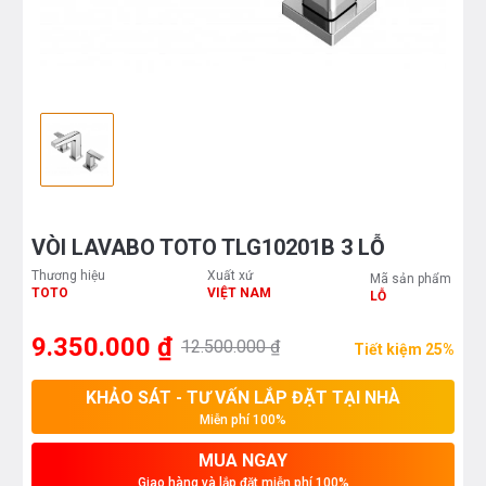
VÒI LAVABO TOTO TLG10201B 3 LỖ
Thương hiệu
Xuất xứ
Mã sản phẩm
TOTO
VIỆT NAM
LỖ
9.350.000 ₫
12.500.000 ₫
Tiết kiệm 25%
KHẢO SÁT - TƯ VẤN LẮP ĐẶT TẠI NHÀ
Miễn phí 100%
MUA NGAY
Giao hàng và lắp đặt miễn phí 100%