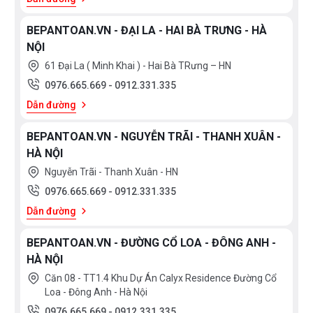
BEPANTOAN.VN - ĐẠI LA - HAI BÀ TRƯNG - HÀ
NỘI
61 Đại La ( Minh Khai ) - Hai Bà TRưng – HN
0976.665.669
-
0912.331.335
Dẫn đường
BEPANTOAN.VN - NGUYỄN TRÃI - THANH XUÂN -
HÀ NỘI
Nguyễn Trãi - Thanh Xuân - HN
0976.665.669
-
0912.331.335
Dẫn đường
BEPANTOAN.VN - ĐƯỜNG CỔ LOA - ĐÔNG ANH -
HÀ NỘI
Căn 08 - TT1.4 Khu Dự Án Calyx Residence Đường Cổ
Loa - Đông Anh - Hà Nội
0976.665.669
-
0912.331.335