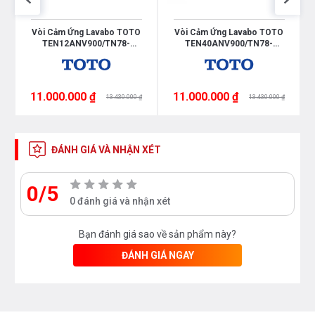
từ các nhân viên bán hàng của chúng tôi
Vòi Cảm Ứng Lavabo TOTO
Vòi Cảm Ứng Lavabo TOTO
405
TEN12ANV900/TN78-
TEN40ANV900/TN78-
9V900/TVLF405
9V900/TVLF405
11.000.000 ₫
11.000.000 ₫
13.430.000 ₫
13.430.000 ₫
ĐÁNH GIÁ VÀ NHẬN XÉT
0/5
0 đánh giá và nhận xét
Bạn đánh giá sao về sản phẩm này?
ĐÁNH GIÁ NGAY