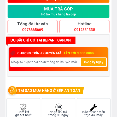
MUA TRẢ GÓP
Hỗ trợ mua hàng trả góp
Tổng đài tư vấn
Hotline
0976665669
0912331335
ƯU ĐÃI CHỈ CÓ TẠI BEPANTOAN.VN
CHƯƠNG TRÌNH KHUYẾN MÃI
LÊN TỚI 3.050.000Đ
Đăng ký ngay
TẠI SAO MUA HÀNG Ở BẾP AN TOÀN
Cam kết
Nhận đổi trả
Bảo trì vĩnh viễn
giá tốt nhất
trong 30 ngày
trọn đời máy