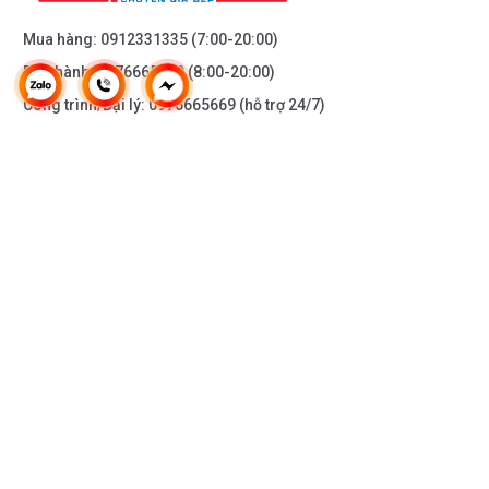
Mua hàng:
0912331335
(7:00-20:00)
Bảo hành:
0976665669
(8:00-20:00)
Công trình/Đại lý:
0976665669
(hỗ trợ 24/7)
THÔNG TIN KHÁC
DOANH NGHIỆP
DANH MỤC SẢN PHẨM
HỖ TRỢ KHÁCH HÀNG
KẾT NỐI VỚI CHÚNG TÔI