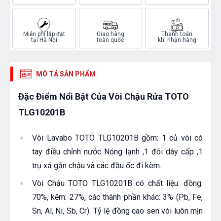
Miễn phí lắp đặt
Giao hàng
Thanh toán
tại Hà Nội
toàn quốc
khi nhận hàng
MÔ TẢ SẢN PHẨM
Đặc Điểm Nổi Bật Của Vòi Chậu Rửa TOTO
TLG10201B
Vòi Lavabo TOTO TLG10201B gồm: 1 củ vòi có
tay điều chỉnh nước Nóng lạnh ,1 đôi dây cấp ,1
trụ xả gắn chậu và các đầu ốc đi kèm.
Vòi Chậu TOTO TLG10201B có chất liệu: đồng:
70%, kẽm: 27%, các thành phần khác: 3% (Pb, Fe,
Sn, Al, Ni, Sb, Cr). Tỷ lệ đồng cao sen vòi luôn mịn