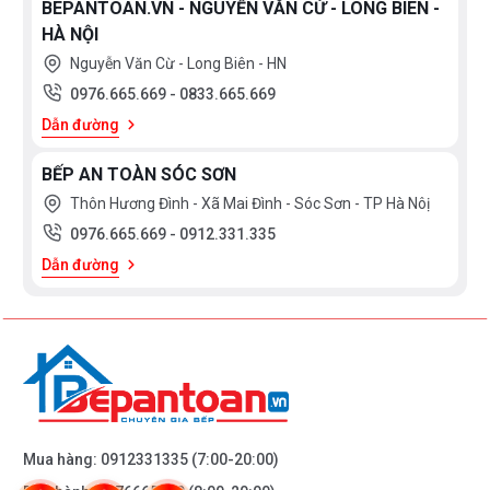
BEPANTOAN.VN - NGUYỄN VĂN CỪ - LONG BIÊN -
HÀ NỘI
Nguyễn Văn Cừ - Long Biên - HN
0976.665.669
-
0833.665.669
Dẫn đường
BẾP AN TOÀN SÓC SƠN
Thôn Hương Đình - Xã Mai Đình - Sóc Sơn - TP Hà Nôị
0976.665.669
-
0912.331.335
Dẫn đường
Mua hàng:
0912331335
(7:00-20:00)