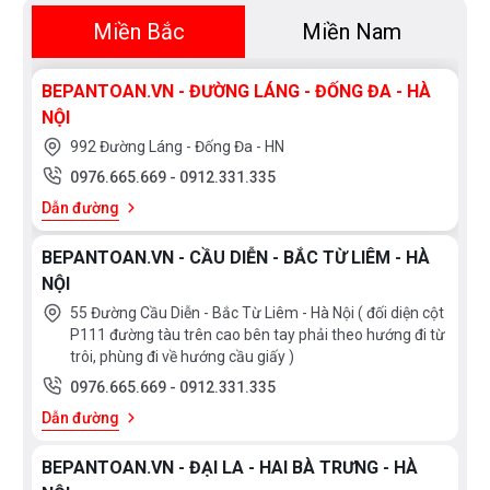
CAM KẾT TỪ BẾP AN TOÀN
Miền Bắc
Miền Nam
Chính sách giá bán phân phối cạnh tranh nhất
BEPANTOAN.VN - ĐƯỜNG LÁNG - ĐỐNG ĐA - HÀ
Bếp mới 100%, bảo hành chính hãng 24 tháng (2
NỘI
năm)
992 Đường Láng - Đống Đa - HN
0976.665.669
-
0912.331.335
Tất cả bếp bán ra đều có hóa đơn bán hàng và
Dẫn đường
phiếu bảo hành chính hãng kèm theo
Dịch vụ lắp đặt chuyên nghiệp từ đội ngũ Kỹ
BEPANTOAN.VN - CẦU DIỄN - BẮC TỪ LIÊM - HÀ
Thuật Viên lành nghề và nhiệt tình
NỘI
55 Đường Cầu Diễn - Bắc Từ Liêm - Hà Nội ( đối diện cột
Luôn có chính sách chiết khấu và giá tốt đến các
P111 đường tàu trên cao bên tay phải theo hướng đi từ
đại lý, cửa hàng, nhà thầu xây dựng
trôi, phùng đi về hướng cầu giấy )
0976.665.669
-
0912.331.335
Dẫn đường
BEPANTOAN.VN - ĐẠI LA - HAI BÀ TRƯNG - HÀ