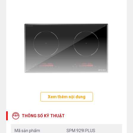
Xem thêm nội dung
Đặc tính bếp từ đôi Spelier SPM 929I
PLUS
THÔNG SỐ KỸ THUẬT
2 vùng nấu cảm ứng từ công suất: 2200 W
Mã sản phẩm
SPM 929I PLUS