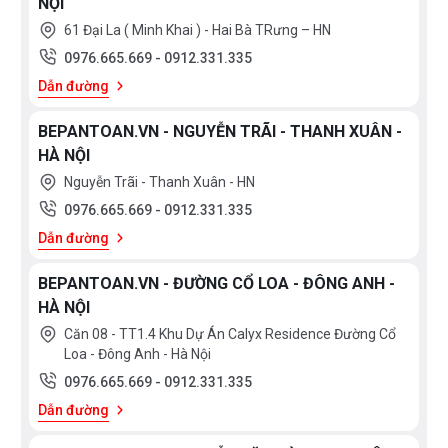
NỘI
61 Đại La ( Minh Khai ) - Hai Bà TRưng – HN
0976.665.669
-
0912.331.335
Dẫn đường
BEPANTOAN.VN - NGUYỄN TRÃI - THANH XUÂN -
HÀ NỘI
Nguyễn Trãi - Thanh Xuân - HN
0976.665.669
-
0912.331.335
Dẫn đường
BEPANTOAN.VN - ĐƯỜNG CỔ LOA - ĐÔNG ANH -
HÀ NỘI
Căn 08 - TT1.4 Khu Dự Án Calyx Residence Đường Cổ
Loa - Đông Anh - Hà Nội
0976.665.669
-
0912.331.335
Dẫn đường