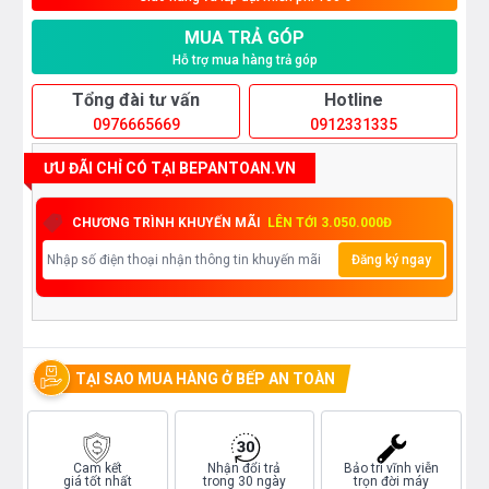
MUA TRẢ GÓP
Hỗ trợ mua hàng trả góp
Tổng đài tư vấn
Hotline
0976665669
0912331335
ƯU ĐÃI CHỈ CÓ TẠI BEPANTOAN.VN
CHƯƠNG TRÌNH KHUYẾN MÃI
LÊN TỚI 3.050.000Đ
Đăng ký ngay
TẠI SAO MUA HÀNG Ở BẾP AN TOÀN
Cam kết
Nhận đổi trả
Bảo trì vĩnh viễn
giá tốt nhất
trong 30 ngày
trọn đời máy