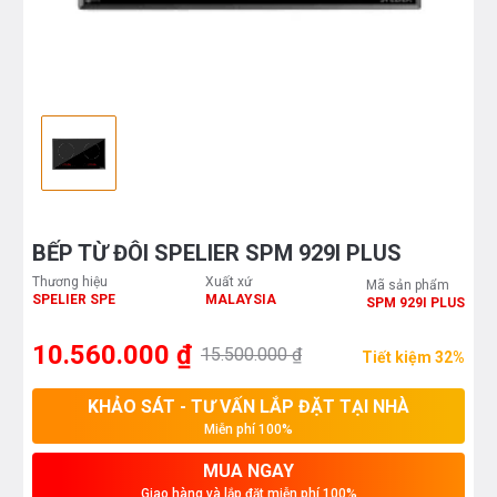
BẾP TỪ ĐÔI SPELIER SPM 929I PLUS
Thương hiệu
Xuất xứ
Mã sản phẩm
SPELIER SPE
MALAYSIA
SPM 929I PLUS
10.560.000 ₫
15.500.000 ₫
Tiết kiệm 32%
KHẢO SÁT - TƯ VẤN LẮP ĐẶT TẠI NHÀ
Miễn phí 100%
MUA NGAY
Giao hàng và lắp đặt miễn phí 100%