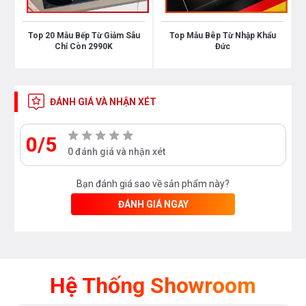
Top 20 Mẫu Bếp Từ Giảm Sâu
Top Mẫu Bêp Từ Nhập Khẩu
Chỉ Còn 2990K
Đức
ĐÁNH GIÁ VÀ NHẬN XÉT
0/5
Cũng giống những sản phẩm bếp từ hiện đại
0 đánh giá và nhận xét
khác,
bếp từ đôi
Spelier SPM 929I PLUS
hoạt động
dựa trên nguyên lý làm nóng bằng cảm ứng của sóng
Bạn đánh giá sao về sản phẩm này?
điện từ nên không sinh khói hay khí độc trong quá
ĐÁNH GIÁ NGAY
trình đun nấu. Bên cạnh đó, sóng điện từ phát ra từ
bếp từ cường độ rất thấp, chỉ tác dụng trực tiếp lên
phần nồi nấu.
Hệ Thống Showroom