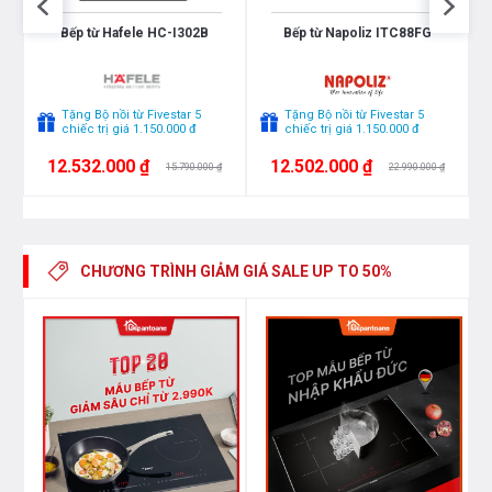
Chức năng an toàn của bếp từ đôi
Bếp từ Hafele HC-I302B
Bếp từ Napoliz ITC88FG
Spelier SPM 929I PLUS
Chức năng cảm ứng chống tràn
Tặng Bộ nồi từ Fivestar 5
Tặng Bộ nồi từ Fivestar 5
chiếc trị giá 1.150.000 đ
chiếc trị giá 1.150.000 đ
Chức năng cảnh báo nhiệt dư cho từng vùng nấu
12.532.000 ₫
12.502.000 ₫
15.790.000 ₫
22.990.000 ₫
Chức năng tự động tắt bếp khi nhấc nồi khỏi vùng
nấu
Chức năng khóa trẻ em an toàn
CHƯƠNG TRÌNH GIẢM GIÁ
SALE UP TO 50%
Thân thiện với môi trường và người dùng