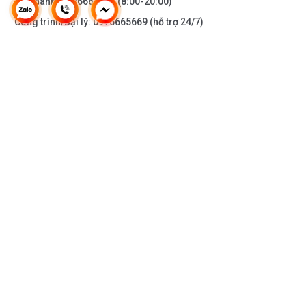
Bảo hành:
0976665669
(8:00-20:00)
Công trình/Đại lý:
0976665669
(hỗ trợ 24/7)
THÔNG TIN KHÁC
DOANH NGHIỆP
DANH MỤC SẢN PHẨM
HỖ TRỢ KHÁCH HÀNG
KẾT NỐI VỚI CHÚNG TÔI