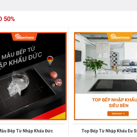
 suất lên tới
4400W.
Vùng nấu trái có
ng suất lên tới
2200W.
Vùng nấu phải
O 50%
 công suất lên tới
2200W
. Chỉ trong
rên vùng nấu từ tăng lên công suất tương
 được nấu chín nhanh hơn, tiết kiệm thời
 siêu nhanh, tuy nhiên thời gian tối đa
 tải.
guyên chiếc từ Thái Lan
rter
thông minh vượt trội giúp làm giảm
ừ của bếp từ. Ngoài ra công
ất phù hợp để không làm tiêu thụ nhiều
 minh sẽ cố định công suất tiêu thụ điện
Mẫu Bêp Từ Nhập Khẩu Đức
Top Bếp Từ Nhập Khẩu Eu S
ng thường khác (tự động điều chỉnh liên