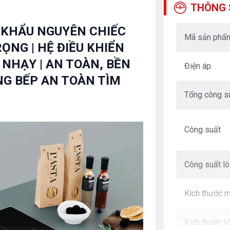
THÔNG 
P KHẨU NGUYÊN CHIẾC
Mã sản phẩ
RỌNG | HỆ ĐIỀU KHIỂN
NHẠY | AN TOÀN, BỀN
Điện áp
ÙNG BẾP AN TOÀN TÌM
Tổng công s
Công suất
Công suất lò
Kích thước m
Kích thước k