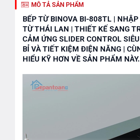
MÔ TẢ SẢN PHẨM
BẾP TỪ BINOVA BI-808TL | NHẬ
TỪ THÁI LAN | THIẾT KẾ SANG T
CẢM ỨNG SLIDER CONTROL SIÊU 
BỈ VÀ TIẾT KIỆM ĐIỆN NĂNG | C
HIỂU KỸ HƠN VỀ SẢN PHẨM NÀY.