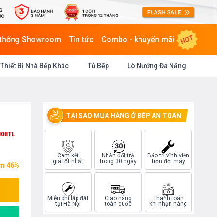
HOT
 thống Showroom
Tin tức
Combo - khuyến mãi
Thiết Bị Nhà Bếp Khác
Tủ Bếp
Lò Nướng Đa Năng
TẠI SAO MUA HÀNG Ở BẾP AN TOÀN
808TL
Cam kết
Nhận đổi trả
Bảo trì vĩnh viễn
giá tốt nhất
trong 30 ngày
trọn đời máy
ệm 46%
Miễn phí lắp đặt
Giao hàng
Thanh toán
tại Hà Nội
toàn quốc
khi nhận hàng