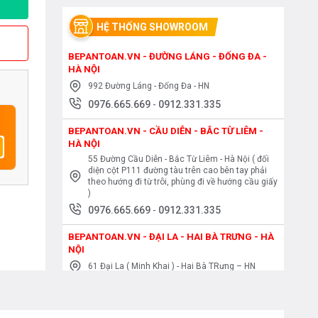
HỆ THỐNG SHOWROOM
BEPANTOAN.VN - ĐƯỜNG LÁNG - ĐỐNG ĐA -
HÀ NỘI
992 Đường Láng - Đống Đa - HN
0976.665.669
-
0912.331.335
BEPANTOAN.VN - CẦU DIỄN - BẮC TỪ LIÊM -
HÀ NỘI
55 Đường Cầu Diễn - Bắc Từ Liêm - Hà Nội ( đối
diện cột P111 đường tàu trên cao bên tay phải
theo hướng đi từ trôi, phùng đi về hướng cầu giấy
)
0976.665.669
-
0912.331.335
BEPANTOAN.VN - ĐẠI LA - HAI BÀ TRƯNG - HÀ
NỘI
61 Đại La ( Minh Khai ) - Hai Bà TRưng – HN
0976.665.669
-
0912.331.335
BEPANTOAN.VN - NGUYỄN TRÃI - THANH