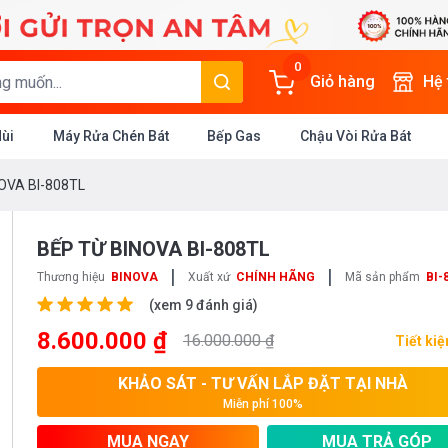
0
Giỏ hàng
Hệ
Mùi
Máy Rửa Chén Bát
Bếp Gas
Chậu Vòi Rửa Bát
OVA BI-808TL
BẾP TỪ BINOVA BI-808TL
|
|
Thương hiệu
BINOVA
Xuất xứ
CHÍNH HÃNG
Mã sản phẩm
BI-
(xem 9 đánh giá)
8.600.000 ₫
16.000.000 ₫
Tiết ki
KHẢO SÁT - TƯ VẤN LẮP ĐẶT TẠI NHÀ
Miễn phí 100%
MUA NGAY
MUA TRẢ GÓP