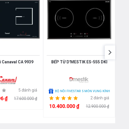
i Canaval CA 9939
BẾP TỪ D'MESTIK ES-555 DKI
BẾP
5 đánh giá
BỘ NỒI FIVESTAR 5 MÓN VUNG KÍNH
6 ₫
10.
2 đánh giá
17.600.000 ₫
10.400.000 ₫
12.900.000 ₫