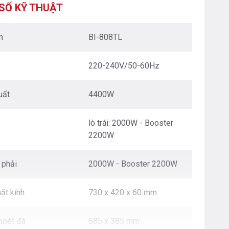
XUÂN - HÀ NỘI
SỐ KỸ THUẬT
Nguyễn Trãi - Thanh Xuân - HN
0976.665.669
-
0912.331.335
m
BI-808TL
BEPANTOAN.VN - ĐƯỜNG CỔ LOA - ĐÔNG ANH
- HÀ NỘI
220-240V/50-60Hz
Căn 08 - TT1.4 Khu Dự Án Calyx Residence
Đường Cổ Loa - Đông Anh - Hà Nội
0976.665.669
-
0912.331.335
uất
4400W
BEPANTOAN.VN - NGUYỄN VĂN CỪ - LONG
BIÊN - HÀ NỘI
lò trái: 2000W - Booster
Nguyễn Văn Cừ - Long Biên - HN
2200W
0976.665.669
-
0833.665.669
BEPANTOAN.VN - QUẬN TÂN BÌNH - TP HCM
 phải
2000W - Booster 2200W
Hoàng Văn Thụ - Phường 4 - Quân Tân Bình - TP
HCM
ặt kính
730 x 420 x 60 mm
0912331335
-
0976665669
BẾP AN TOÀN SÓC SƠN
hoét đá
685 x 385 mm
Thôn Hương Đình - Xã Mai Đình - Sóc Sơn - TP Hà