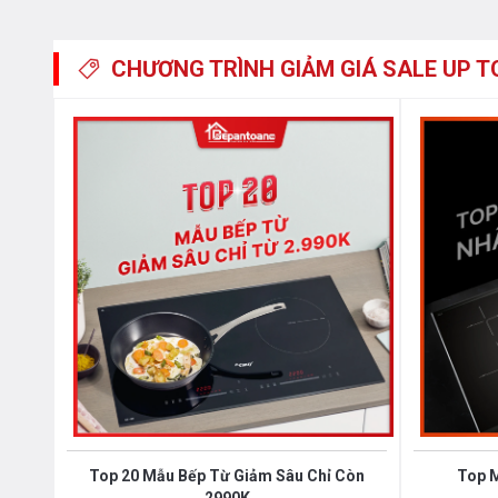
Bếp từ Binova
BI-808TL gồm 2 vùng nấu với tổng công
công suất là
2000W
khi sử dụng chức năng Booster cô
CHƯƠNG TRÌNH GIẢM GIÁ
SALE UP T
có công suất là
2000W
khi sử dụng chức năng Booster
chốc lát sau khi kích hoạt tính năng này, nhiệt lượng t
đương với mức nhiệt lượng lớn nhất. Do đó, các món ăn
gian vào bếp cho chị em nội trợ. Chức năng Booster nấu
mặc định dùng chức năng này là 10 phút / lần tránh quá
Toàn cảnh - Bếp từ Binova BI-808TL - Nhập khẩu n
Bếp từ Binova BI-808TL được trang bị công nghệ
Inve
lượng tiêu thụ điện của các sản phẩm có sử dụng lõi t
nghệ
Inverter
còn giúp bếp từ điều chỉnh mức công su
điện năng. Bếp từ Binova BI-808TL
với cảm biến thông
Top 20 Mẫu Bếp Từ Giảm Sâu Chỉ Còn
Top 
khi đun nấu, không bật tắt liên tục như các bếp từ thô
2990K