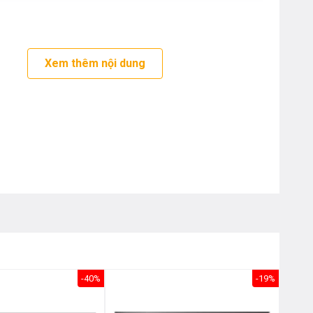
Nôị
0976.665.669
-
0912.331.335
Xem thêm nội dung
-40%
-19%