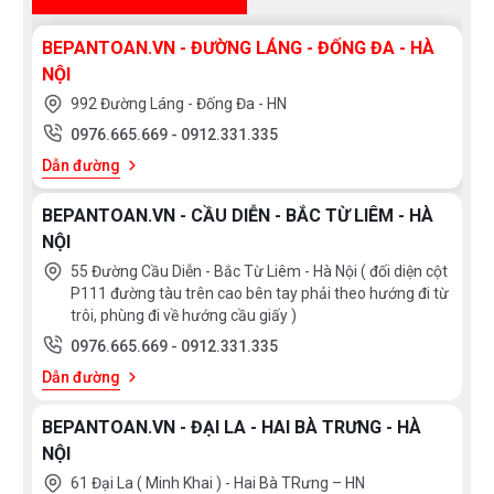
tới trực tiếp địa chỉ hệ thống của Bếp an toàn để
được tư vấn tốt nhất từ các nhân viên bán hàng
BEPANTOAN.VN - ĐƯỜNG LÁNG - ĐỐNG ĐA - HÀ
của chúng tôi!
NỘI
992 Đường Láng - Đống Đa - HN
0976.665.669
-
0912.331.335
Dẫn đường
BEPANTOAN.VN - CẦU DIỄN - BẮC TỪ LIÊM - HÀ
NỘI
55 Đường Cầu Diễn - Bắc Từ Liêm - Hà Nội ( đối diện cột
P111 đường tàu trên cao bên tay phải theo hướng đi từ
trôi, phùng đi về hướng cầu giấy )
0976.665.669
-
0912.331.335
Dẫn đường
BEPANTOAN.VN - ĐẠI LA - HAI BÀ TRƯNG - HÀ
NỘI
61 Đại La ( Minh Khai ) - Hai Bà TRưng – HN