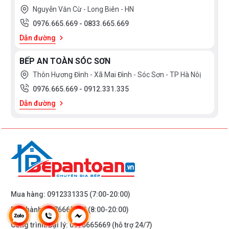
Nguyễn Văn Cừ - Long Biên - HN
0976.665.669
-
0833.665.669
Dẫn đường
BẾP AN TOÀN SÓC SƠN
Thôn Hương Đình - Xã Mai Đình - Sóc Sơn - TP Hà Nôị
0976.665.669
-
0912.331.335
Dẫn đường
Mua hàng:
0912331335
(7:00-20:00)
Bảo hành:
0976665669
(8:00-20:00)
Công trình/Đại lý:
0976665669
(hỗ trợ 24/7)