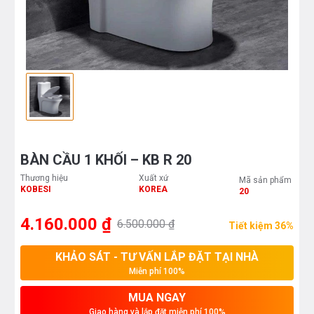
BÀN CẦU 1 KHỐI – KB R 20
Thương hiệu
Xuất xứ
Mã sản phẩm
KOBESI
KOREA
20
4.160.000 ₫
6.500.000 ₫
Tiết kiệm 36%
KHẢO SÁT - TƯ VẤN LẮP ĐẶT TẠI NHÀ
Miễn phí 100%
MUA NGAY
Giao hàng và lắp đặt miễn phí 100%