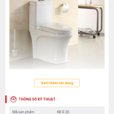
Đặc điểm nổi bật :
Xem thêm nội dung
Thiết kế tinh tế, quý phái và tiện ích.
THÔNG SỐ KỸ THUẬT
Chất liệu Ceramic cao cấp, phủ Nano (hoàn toàn không
ngấm nước, việc vệ sinh vết bẩn cực kỳ dễ dàng, ngăn vi
Mã sản phẩm
KB R 20