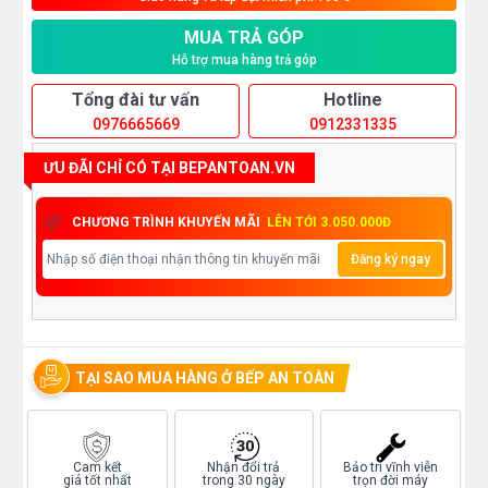
MUA TRẢ GÓP
Hỗ trợ mua hàng trả góp
Tổng đài tư vấn
Hotline
0976665669
0912331335
ƯU ĐÃI CHỈ CÓ TẠI BEPANTOAN.VN
CHƯƠNG TRÌNH KHUYẾN MÃI
LÊN TỚI 3.050.000Đ
Đăng ký ngay
TẠI SAO MUA HÀNG Ở BẾP AN TOÀN
Cam kết
Nhận đổi trả
Bảo trì vĩnh viễn
giá tốt nhất
trong 30 ngày
trọn đời máy