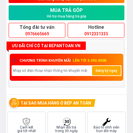
MUA TRẢ GÓP
Hỗ trợ mua hàng trả góp
Tổng đài tư vấn
Hotline
0976665669
0912331335
ƯU ĐÃI CHỈ CÓ TẠI BEPANTOAN.VN
CHƯƠNG TRÌNH KHUYẾN MÃI
LÊN TỚI 3.050.000Đ
Đăng ký ngay
TẠI SAO MUA HÀNG Ở BẾP AN TOÀN
Cam kết
Nhận đổi trả
Bảo trì vĩnh viễn
giá tốt nhất
trong 30 ngày
trọn đời máy