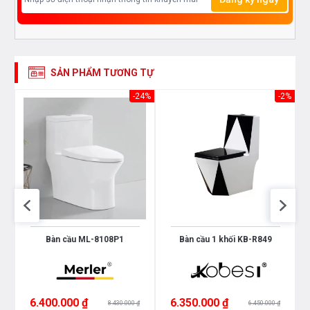
SẢN PHẨM TƯƠNG TỰ
48%
-24%
-2%
1
Bàn cầu ML-8108P1
Bàn cầu 1 khối KB-R849
6.400.000 ₫
6.350.000 ₫
8.430.000 ₫
6.450.000 ₫