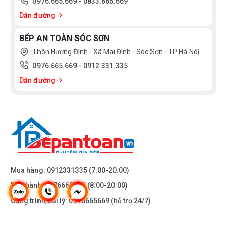
0976.665.669
-
0833.665.669
Dẫn đường
BẾP AN TOÀN SÓC SƠN
Thôn Hương Đình - Xã Mai Đình - Sóc Sơn - TP Hà Nôị
0976.665.669
-
0912.331.335
Dẫn đường
Mua hàng:
0912331335
(7:00-20:00)
Bảo hành:
0976665669
(8:00-20:00)
Công trình/Đại lý:
0976665669
(hỗ trợ 24/7)