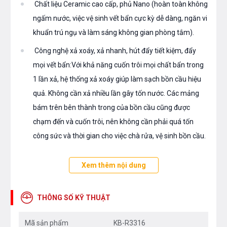
Chất liệu Ceramic cao cấp, phủ Nano (hoàn toàn không
ngấm nước, việc vệ sinh vết bẩn cực kỳ dễ dàng, ngăn vi
khuẩn trú ngụ và làm sáng không gian phòng tắm).
Công nghệ xả xoáy, xả nhanh, hút đẩy tiết kiệm, đẩy
mọi vết bẩn:Với khả năng cuốn trôi mọi chất bẩn trong
1 lần xả, hệ thống xả xoáy giúp làm sạch bồn cầu hiệu
quả. Không cần xả nhiều lần gây tốn nước. Các mảng
bám trên bên thành trong của bồn cầu cũng được
chạm đến và cuốn trôi, nên không cần phải quá tốn
công sức và thời gian cho việc chà rửa, vệ sinh bồn cầu.
Chế độ nắp êm giúp êm ái hơn khi sử dụng.
Xem thêm nội dung
Chứng nhận kiểm định chất lượng tiêu chuẩn.
Bạn quan tâm tới những sản phẩm bồn cầu cũng như các
THÔNG SỐ KỸ THUẬT
sản thiết bị phòng tắm và thiết bị nhà bếp vui long liên hệ
Mã sản phẩm
KB-R3316
với chúng tôi theo hotline 0976665669 - 0912331335