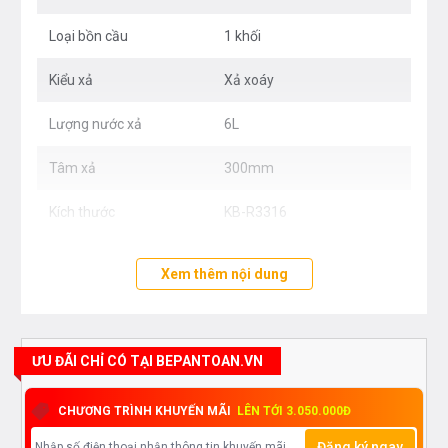
hoặc trực tiếp địa chỉ hệ thống của Bếp an toàn để được
Loại bồn cầu
1 khối
tư vấn tốt nhất từ các nhân viên bán hàng của chúng tôi
Kiểu xả
Xả xoáy
Lượng nước xả
6L
Tâm xả
300mm
Kích thước
KB-R3316
Xem thêm nội dung
ƯU ĐÃI CHỈ CÓ TẠI BEPANTOAN.VN
CHƯƠNG TRÌNH KHUYẾN MÃI
LÊN TỚI 3.050.000Đ
Đăng ký ngay