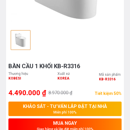
BÀN CẦU 1 KHỐI KB-R3316
Thương hiệu
Xuất xứ
Mã sản phẩm
KOBESI
KOREA
KB-R3316
4.490.000 ₫
8.970.000 ₫
Tiết kiệm 50%
KHẢO SÁT - TƯ VẤN LẮP ĐẶT TẠI NHÀ
Miễn phí 100%
MUA NGAY
Giao hàng và lắp đặt miễn phí 100%