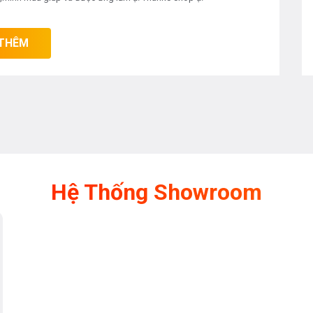
bạn không phải chạy tới chạy lui để ý đến nó
 việc khác cùng lúc như: chơi với con, lau
THÊM
g này bếp vẫn hoạt động bình thường toàn
( on/ off) sử dụng được. Chức năng này rất
rẻ nhỏ ỏ gần khu vực bếp.
Hệ Thống Showroom
 sản phẩm thiết bị nhà bếp và thiết bị
e 0976665669 - 0912331335
để có giá tốt
toàn để được tư vấn tốt nhất từ các nhân