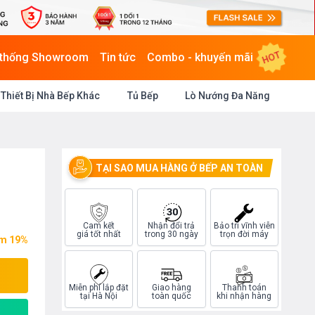
HOT
 thống Showroom
Tin tức
Combo - khuyến mãi
Thiết Bị Nhà Bếp Khác
Tủ Bếp
Lò Nướng Đa Năng
TẠI SAO MUA HÀNG Ở BẾP AN TOÀN
Cam kết
Nhận đổi trả
Bảo trì vĩnh viễn
giá tốt nhất
trong 30 ngày
trọn đời máy
ệm 19%
Miễn phí lắp đặt
Giao hàng
Thanh toán
tại Hà Nội
toàn quốc
khi nhận hàng