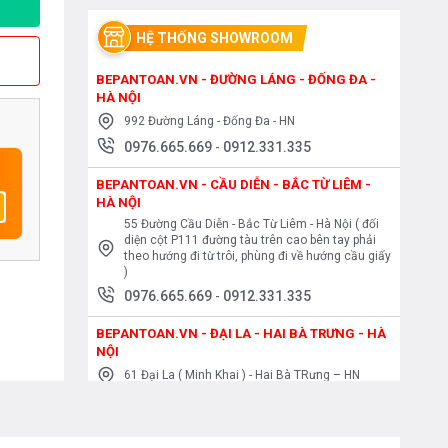
HỆ THỐNG SHOWROOM
BEPANTOAN.VN - ĐƯỜNG LÁNG - ĐỐNG ĐA -
HÀ NỘI
992 Đường Láng - Đống Đa - HN
0976.665.669
-
0912.331.335
BEPANTOAN.VN - CẦU DIỄN - BẮC TỪ LIÊM -
HÀ NỘI
55 Đường Cầu Diễn - Bắc Từ Liêm - Hà Nội ( đối
diện cột P111 đường tàu trên cao bên tay phải
theo hướng đi từ trôi, phùng đi về hướng cầu giấy
)
0976.665.669
-
0912.331.335
BEPANTOAN.VN - ĐẠI LA - HAI BÀ TRƯNG - HÀ
NỘI
61 Đại La ( Minh Khai ) - Hai Bà TRưng – HN
0976.665.669
-
0912.331.335
BEPANTOAN.VN - NGUYỄN TRÃI - THANH