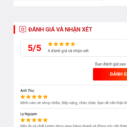
TÍNH NĂNG AN TOÀN
Một trong những điểm thu hút của Bếp điện từ Binova B
ĐÁNH GIÁ VÀ NHẬN XÉT
bảo an toàn tuyệt đối. Yếu tố an toàn luôn được người dù
hợp trong sản phẩm những tính năng hiện đại như:
5/5
6 đánh giá và nhận xét
Cảnh báo nhiệt dư vùng nấu Residual Heat:
khi tắt bế
hồng ngoại, nhờ chức năng này bạn sẽ biết mặt bếp nóng v
Bạn đánh giá sao
ĐÁNH G
Tự động tắt bếp khi để quên
Anh Thư
Tự động tắt bếp khi không có nồi ( trên bếp từ)
Mình cám ơn shop nhiều. Bếp nặng, chắc chắn. Bạn rất cẩn thận k
Hệ thống bảo vệ an toàn quá nhiệt, quá áp:
đảm bảo a
bạn.
Ly Nguyen
Chế độ hẹn giờ thông minh:
khi bạn muốn cài hẹn thời
Bếp ổn và chất lượng,shop giao hàng nhanh và đóng gói cẩn thận