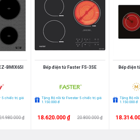
ng suất 20
00W
có thể đạt mức công suất tối
g mâm nhiệt
E.G.O Hilight
02 vòng nhiệt với
suất
2200W
.
 kén nồi, phù hợp với nhiều kích cỡ. Ưu điểm
ực tiếp lên bề mặt. Nướng thịt, rau củ, hải
sử dụng. Hoạt động của bếp điện là truyền
 CZ-BMIX65I
Bếp điện từ Faster FS-3SE
Bếp điện 
rất nóng. Sau khi nấu, bạn có thể tận dụng
Hiệu suất nấu lên tới 90%. Chức năng nhận
 5 chiếc trị giá
Tặng Bộ nồi từ Fivestar 5 chiếc trị giá
Tặng Bộ nồi t
1.150.000 đ
1.150.000 đ
t thoát nhiệt ra ngoài. Chức năng Booster ở
nh dùng chức năng này là 10 phút / lần tránh
18.620.000 ₫
18.314.00
24.980.000 ₫
20.800.000 ₫
g minh vượt trội: giúp làm giảm lượng tiêu