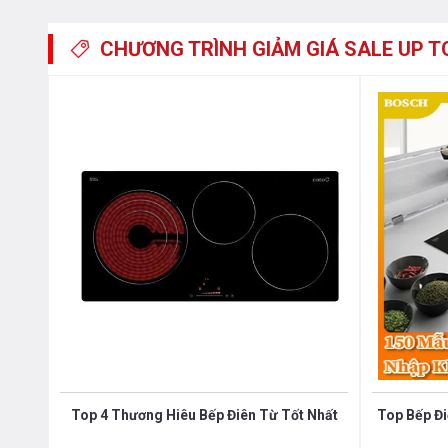
thụ điện của các sản phẩm có sử dụng lõi từ của bếp từ.
CHƯƠNG TRÌNH GIẢM GIÁ
SALE UP T
điều chỉnh mức công suất phù hợp để không làm tiêu thụ 
SP với cảm biến thông minh sẽ cố định công suất tiêu thụ 
các bếp từ thông thường khác (tự động điều chỉnh liên 
với con số hiển thị trên bàn điều khiển).
Bếp điện từ Binova BI-103-SP sử dụng bảng điều khiển c
suất nhiệt độ khác nhau, điều khiển dễ dàng bằng một ng
thị qua đèn Led sắc nét để bạn điều chỉnh cho phù hợp với
Phần thân vỏ của Bếp điện từ Binova BI-103-SP sử dụng chất
năng chống lại quá trình oxi hóa và rò rỉ điện nên rất an
hậu nhiệt đới gió mùa tại Việt Nam.
Top 4 Thương Hiêu Bếp Điên Từ Tốt Nhất
Top Bếp Đ