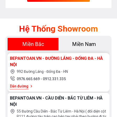
Hệ Thống Showroom
TÍNH NĂNG HIỆN ĐẠI
Miền Bắc
Miền Nam
Chức năng hâm nóng (Keep Warm) với 3 mức
BEPANTOAN.VN - ĐƯỜNG LÁNG - ĐỐNG ĐA - HÀ
nhiệt độ: 65°C, 75°C, 85°C.
NỘI
992 Đường Láng - Đống Đa - HN
Chức năng chiên rán (Frying) kiểm soát nhiệt độ
0976.665.669
-
0912.331.335
chính xác từ 80°C đến 250°C.
Dẫn đường
Tạm dừng nấu “Pause Stop Go” linh hoạt.
BEPANTOAN.VN - CẦU DIỄN - BẮC TỪ LIÊM - HÀ
NỘI
Hẹn giờ tối đa 99 phút cho từng vùng nấu, giúp
55 Đường Cầu Diễn - Bắc Từ Liêm - Hà Nội ( đối diện cột
người dùng chủ động hơn trong việc nấu ăn.
P111 đường tàu trên cao bên tay phải theo hướng đi từ