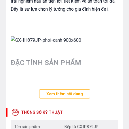
trải nghiệm nấu ăn tiện lợi, tiết kiệm và an toàn tối đa.
Đây là sự lựa chọn lý tưởng cho gia đình hiện đại.
ĐẶC TÍNH SẢN PHẨM
Thiết kế hiện đại, tinh tế
:
Xem thêm nội dung
2 vùng nấu cảm ứng từ tiện dụng, phù hợp với
mọi gia đình.
THÔNG SỐ KỸ THUẬT
Mặt kính NEG Nippon sản xuất tại Nhật Bản,
Tên sản phẩm
Bếp từ GX IP879JP