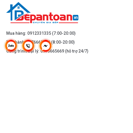
Mua hàng:
0912331335
(7:00-20:00)
Bảo hành:
0976665669
(8:00-20:00)
Công trình/Đại lý:
0976665669
(hỗ trợ 24/7)
THÔNG TIN KHÁC
DOANH NGHIỆP
DANH MỤC SẢN PHẨM
HỖ TRỢ KHÁCH HÀNG