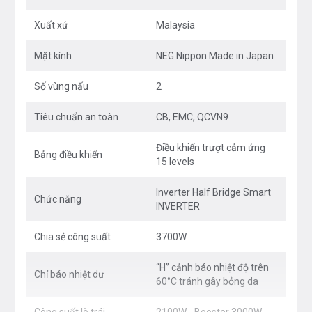
nổi bật với độ bền cao, vát 4 cạnh tinh xảo.
Xuất xứ
Malaysia
Viền hợp kim nhôm Alloy Carbon 3D mạ Nano
màu Titan sang trọng, chống bám vân tay và
Mặt kính
NEG Nippon Made in Japan
chịu lực tốt.
Số vùng nấu
2
Linh kiện chất lượng hàng đầu
:
Tiêu chuẩn an toàn
CB, EMC, QCVN9
IGBT Infineon (Đức) 50A X4 kết hợp IC lõi kép
Điều khiển trượt cảm ứng
IQ Smart tiên tiến, đảm bảo hiệu suất và độ
Bảng điều khiển
15 levels
bền.
Inverter Half Bridge Smart
Chức năng
Quạt tản nhiệt Turbo hoạt động êm ái, độ ồn
INVERTER
≤36dB, tăng tuổi thọ cho bếp.
Chia sẻ công suất
3700W
“H” cảnh báo nhiệt độ trên
Chỉ báo nhiệt dư
60°C tránh gây bỏng da