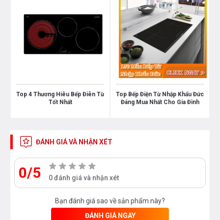
An toàn tối đa
:
Tự động nhận diện nồi nấu, vùng nấu chỉ nóng lên
khi đặt nồi.
Chức năng chống trào nước (Water Overflow) tự
động tắt bếp khi phát hiện nước tràn.
Top 4 Thương Hiêu Bếp Điên Từ
Top Bếp Điện Từ Nhập Khẩu Đức
Tốt Nhất
Đáng Mua Nhất Cho Gia Đình
Bảo vệ quá nhiệt với cảm biến tích hợp.
Khóa trẻ em “Child Lock” an toàn, tránh trẻ em
ĐÁNH GIÁ VÀ NHẬN XÉT
nghịch phá.
0/5
Chỉ báo nhiệt dư “H” cảnh báo nhiệt độ trên 60°C,
0 đánh giá và nhận xét
bảo vệ người dùng khỏi bỏng da.
Bạn đánh giá sao về sản phẩm này?
ĐÁNH GIÁ NGAY