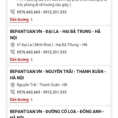
trôi, phùng đi về hướng cầu giấy )
Tính năng chia sẻ công suất giữa 2 vùng nấu, tổng
0976.665.669
-
0912.331.335
công suất đạt tối đa 3700W.
Dẫn đường
BEPANTOAN.VN - ĐẠI LA - HAI BÀ TRƯNG - HÀ
NỘI
61 Đại La ( Minh Khai ) - Hai Bà TRưng – HN
0976.665.669
-
0912.331.335
Dẫn đường
BEPANTOAN.VN - NGUYỄN TRÃI - THANH XUÂN -
HÀ NỘI
Nguyễn Trãi - Thanh Xuân - HN
0976.665.669
-
0912.331.335
Dẫn đường
BEPANTOAN.VN - ĐƯỜNG CỔ LOA - ĐÔNG ANH -
HÀ NỘI