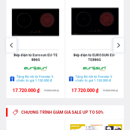
nấu nướng vượt trội.
Điều khiển cảm ứng trượt nhạy bén với 15
mức công suất độc lập, dễ dàng điều chỉnh.
Tốc độ tăng nhiệt nhanh gấp 2 lần so với các
bếp thông thường, đảm bảo nấu ăn nhanh
chóng và tiện lợi.
2
Bếp điện từ Eurosun EU-TE
Bếp điện từ EUROSUN EU-
886G
TE886G
Tặng Bộ nồi từ Fivestar 5
Tặng Bộ nồi từ Fivestar 5
chiếc trị giá 1.150.000 đ
chiếc trị giá 1.150.000 đ
17.720.000 ₫
17.720.000 ₫
19.800.000 ₫
19.800.000 ₫
TÍNH NĂNG AN TOÀN
CHƯƠNG TRÌNH GIẢM GIÁ
SALE UP TO 50%