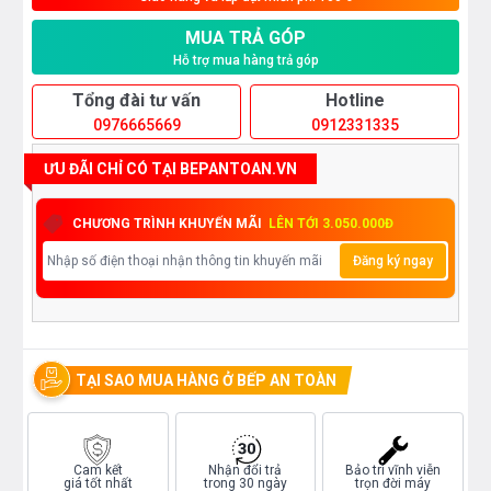
MUA TRẢ GÓP
Hỗ trợ mua hàng trả góp
Tổng đài tư vấn
Hotline
0976665669
0912331335
ƯU ĐÃI CHỈ CÓ TẠI BEPANTOAN.VN
CHƯƠNG TRÌNH KHUYẾN MÃI
LÊN TỚI 3.050.000Đ
Đăng ký ngay
TẠI SAO MUA HÀNG Ở BẾP AN TOÀN
Cam kết
Nhận đổi trả
Bảo trì vĩnh viễn
giá tốt nhất
trong 30 ngày
trọn đời máy