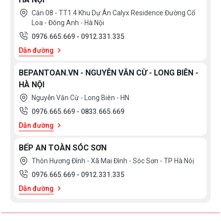
Căn 08 - TT1.4 Khu Dự Án Calyx Residence Đường Cổ
Loa - Đông Anh - Hà Nội
0976.665.669
-
0912.331.335
Dẫn đường
BEPANTOAN.VN - NGUYỄN VĂN CỪ - LONG BIÊN -
HÀ NỘI
Nguyễn Văn Cừ - Long Biên - HN
0976.665.669
-
0833.665.669
Dẫn đường
BẾP AN TOÀN SÓC SƠN
Thôn Hương Đình - Xã Mai Đình - Sóc Sơn - TP Hà Nôị
0976.665.669
-
0912.331.335
Dẫn đường