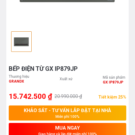
BẾP ĐIỆN TỪ GX IP879JP
Thương hiệu
Mã sản phẩm
Xuất xứ
GRANDX
GX IP879JP
15.742.500 ₫
20.990.000 ₫
Tiết kiệm 25%
KHẢO SÁT - TƯ VẤN LẮP ĐẶT TẠI NHÀ
Miễn phí 100%
MUA NGAY
Giao hàng và lắp đặt miễn phí 100%