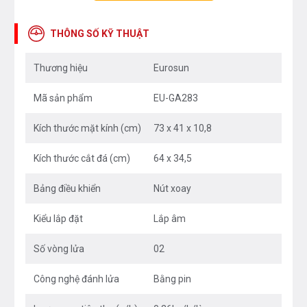
độ tiết kiệm gas với lượng gas tiêu thụ chỉ 0.26
kg/h/lò. Được thiết kế 2 bếp với 3 vòng lửa giúp bạn
THÔNG SỐ KỸ THUẬT
nấu ăn nhanh hơn, tiết kiệm được nhiều thời gian hơn,
mức điều chỉnh vòng lửa khác nhau là vật dụng lý
Thương hiệu
Eurosun
tưởng cho các bà nội trợ thực hiện các món ăn ngon
cho gia đình.
Mã sản phẩm
EU-GA283
Kích thước mặt kính (cm)
73 x 41 x 10,8
Kích thước cắt đá (cm)
64 x 34,5
Bảng điều khiển
Nút xoay
Kiểu lắp đặt
Lắp âm
Số vòng lửa
02
Công nghệ đánh lửa
Bằng pin