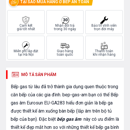
TẠI SAO MUA HÀNG Ở BẾP AN TOÀN
Cam kết
Nhận đổi trả
Bảo trì vĩnh viễn
giá tốt nhất
trong 30 ngày
trọn đời máy
Miễn phí lắp đặt
Giao hàng
Thanh toán
tại Hà Nội
toàn quốc
khi nhận hàng
MÔ TẢ SẢN PHẨM
Bếp gas từ lâu đã trở thành gia dụng quen thuộc trong
căn bếp của các gia đình. bep-gas-am bạn có thể Bếp
gas âm Eurosun EU-GA283 hiểu đơn giản là bếp ga
được thiết kế âm xuống bàn bếp (lắp âm trên bộ tủ
bếp của bạn). Đặc biệt
bếp gas âm
này có ưu điểm là
thiết kế đẹp mắt hơn so với những thiết kế bếp ga bình