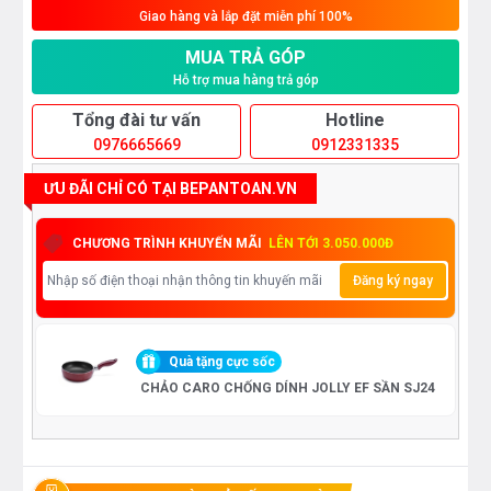
Giao hàng và lắp đặt miễn phí 100%
MUA TRẢ GÓP
Hỗ trợ mua hàng trả góp
Tổng đài tư vấn
Hotline
0976665669
0912331335
ƯU ĐÃI CHỈ CÓ TẠI BEPANTOAN.VN
CHƯƠNG TRÌNH KHUYẾN MÃI
LÊN TỚI 3.050.000Đ
Đăng ký ngay
Quà tặng cực sốc
CHẢO CARO CHỐNG DÍNH JOLLY EF SẦN SJ24