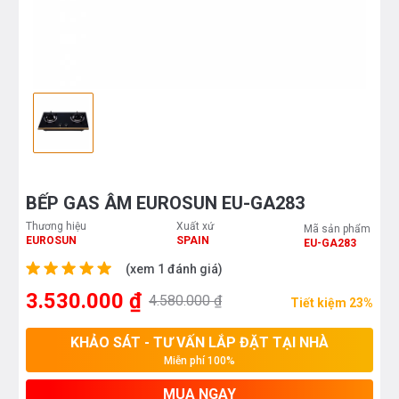
BẾP GAS ÂM EUROSUN EU-GA283
Thương hiệu
Xuất xứ
Mã sản phẩm
EUROSUN
SPAIN
EU-GA283
(xem 1 đánh giá)
3.530.000 ₫
4.580.000 ₫
Tiết kiệm 23%
KHẢO SÁT - TƯ VẤN LẮP ĐẶT TẠI NHÀ
Miễn phí 100%
MUA NGAY