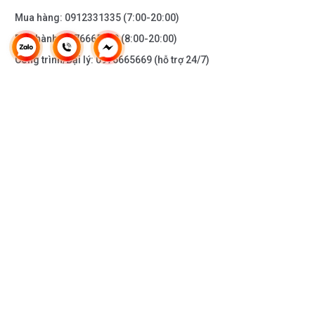
Mua hàng:
0912331335
(7:00-20:00)
Bảo hành:
0976665669
(8:00-20:00)
Công trình/Đại lý:
0976665669
(hỗ trợ 24/7)
THÔNG TIN KHÁC
DOANH NGHIỆP
DANH MỤC SẢN PHẨM
HỖ TRỢ KHÁCH HÀNG
KẾT NỐI VỚI CHÚNG TÔI