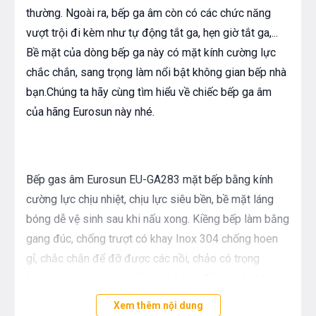
thường. Ngoài ra, bếp ga âm còn có các chức năng
vượt trội đi kèm như tự động tắt ga, hẹn giờ tắt ga,...
Bề mặt của dòng bếp ga này có mặt kính cường lực
chắc chắn, sang trọng làm nổi bật không gian bếp nhà
bạn.Chúng ta hãy cùng tìm hiểu về chiếc bếp ga âm
của hãng Eurosun này nhé.
Bếp gas âm Eurosun EU-GA283 mặt bếp bằng kính
cường lực chịu nhiệt, chịu lực siêu bền, bề mặt láng
bóng dễ vệ sinh sau khi nấu xong. Kiềng bếp làm bằng
gang đúc, chống trượt có khay Inox 304 chống hoen
gỉ, chắc chắn để đỡ được các nồi, chảo có trọng
lượng nặng, mâm chia lửa làm bằng đồng nhập khẩu
giúp dẫn gas và dẫn lửa tốt tránh bị xì gas. Bếp có chế
Xem thêm nội dung