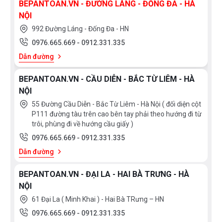
BEPANTOAN.VN - ĐƯỜNG LÁNG - ĐỐNG ĐA - HÀ
30 giây tránh thay đổi cài đặt không mong muốn
NỘI
992 Đường Láng - Đống Đa - HN
Direct Select PLus
0976.665.669
-
0912.331.335
Màn hình điều khiển cao cấp Direct Select Plus với
Dẫn đường
phím led ẩn dưới mặt kính. Khi khởi động màn hình sẽ
BEPANTOAN.VN - CẦU DIỄN - BẮC TỪ LIÊM - HÀ
sáng bảng số điều khiển với 17 cáp độ. Khi tắt nguôn
NỘI
thì mặt kính sẽ còn một màu đen đồng nhất!
55 Đường Cầu Diễn - Bắc Từ Liêm - Hà Nội ( đối diện cột
P111 đường tàu trên cao bên tay phải theo hướng đi từ
Khóa trẻ em
trôi, phùng đi về hướng cầu giấy )
Tối đa hóa việc bảo vệ bếp cũng như trẻ em bằng tính
0976.665.669
-
0912.331.335
nằng khóa trẻ em
Dẫn đường
BEPANTOAN.VN - ĐẠI LA - HAI BÀ TRƯNG - HÀ
Cảm biến chống tràn:
NỘI
Cảm biến chống tràn kích hoạt khi phát hiện nước sôi
61 Đại La ( Minh Khai ) - Hai Bà TRưng – HN
tràn vào bảng điều khiển. Báo báo lỗi “E” và tự động
0976.665.669
-
0912.331.335
ngắt hoạt động để bảo vệ