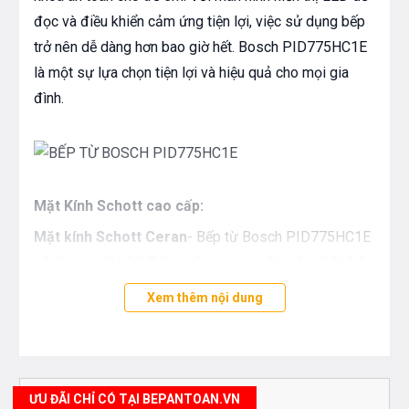
đọc và điều khiển cảm ứng tiện lợi, việc sử dụng bếp
trở nên dễ dàng hơn bao giờ hết. Bosch PID775HC1E
là một sự lựa chọn tiện lợi và hiệu quả cho mọi gia
đình.
Mặt Kính Schott cao cấp:
Mặt kính Schott Ceran
- Bếp từ Bosch PID775HC1E
sử dụng mặt kính Schott Ceran cao cấp bậc nhất thế
giới hiện nay với độ sáng bóng và tính thẩm mỹ vô
Xem thêm nội dung
cùng sang trọng, mặt kính SchottCeran có khả năng
chịu nhiệt lên tới 1000 °C, chịu sốc nhiệt 800 °C và
chịu lực tới 15kg. Đồng thời cũng hoàn toàn không
chứa những kim loại độc hại cho sức khỏe như Asen
ƯU ĐÃI CHỈ CÓ TẠI BEPANTOAN.VN