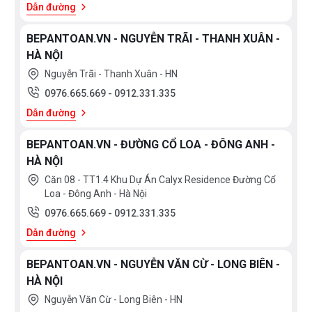
Dẫn đường
Cảnh báo nhiệt dư:
BEPANTOAN.VN - NGUYỄN TRÃI - THANH XUÂN -
HÀ NỘI
Tính năng này cảnh báo nhiệt dư trên mặt bếp khi đã
Nguyễn Trãi - Thanh Xuân - HN
tắt bếp. “H” là cảnh báo khi nhiệt độ trên 60ºC và “h”
0976.665.669
-
0912.331.335
khi nhiệt độ từ 45-60ºC. Rất an toàn cho người sử
Dẫn đường
dụng
BEPANTOAN.VN - ĐƯỜNG CỔ LOA - ĐÔNG ANH -
THÔNG SỐ KĨ THUẬT
HÀ NỘI
Căn 08 - TT1.4 Khu Dự Án Calyx Residence Đường Cổ
Loa - Đông Anh - Hà Nội
Mã QT
PID775HC1E
0976.665.669
-
0912.331.335
Serie
6
Dẫn đường
Loại
Từ
BEPANTOAN.VN - NGUYỄN VĂN CỪ - LONG BIÊN -
Thiết kế
Âm bàn đá
HÀ NỘI
Nguyễn Văn Cừ - Long Biên - HN
Dòng
Ba bếp vuông