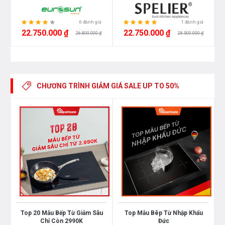
PID775HC1E đun sôi 2 lít nước chỉ trong vòng 3 phút.
Tốc độ nấu nhanh gấp 50% so với mức công suất cao
6 đánh giá
1 đánh giá
nhất
22.750.000 ₫
22.750.000 ₫
26.800.000 ₫
28.500.000 ₫
Tự nhận diện nồi
Tính năng tự nhận diện nồi trên Bosch PID775HC1E
cho phép bếp nhận biết kích thước của nồi và chỉ đun
CHƯƠNG TRÌNH GIẢM GIÁ
SALE UP TO 50%
nóng phần diện tích tiếp xúc đáy nồi, giúp tiết kiệm
thời gian và năng lượng
Vùng nấu lớn 32cm
Vùng nấu lớn 32cm của bếp từ Bosch PID775HC1E là
một trong những vùng nấu lớn nhất thị trường cho
phép bạn đặt bất kỳ nồi có kích thước nào vào từ nhỏ
đến lớn
Top 20 Mẫu Bếp Từ Giảm Sâu
Top Mẫu Bêp Từ Nhập Khẩu
Chỉ Còn 2990K
Đức