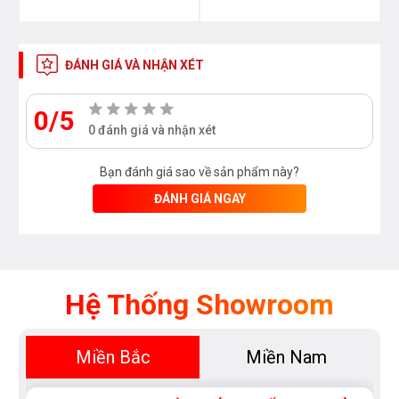
HOME CONNECT
ĐÁNH GIÁ VÀ NHẬN XÉT
Home Connect, điều khiển bếp nấu ăn của bạn từ thiết
bị di động thông qua kết nối internet
0/5
0 đánh giá và nhận xét
Profile Trim: Bo cạnh nhôm
Bạn đánh giá sao về sản phẩm này?
Cạnh bếp từ Bosch PID775HC1E được bo cạnh nhôm
ĐÁNH GIÁ NGAY
giúp bếp đẹp hơn và, cánh trày xước và chống vỡ cạnh
kính
Hệ Thống Showroom
Wipe Protection: Tạm dừng vệ sinh
Miền Bắc
Miền Nam
Hoàn toàn nằm trong tầm kiểm soát kể cả khi lau chùi.
Với tính năng này, bạn có thể khóa kính bếp trong vòng