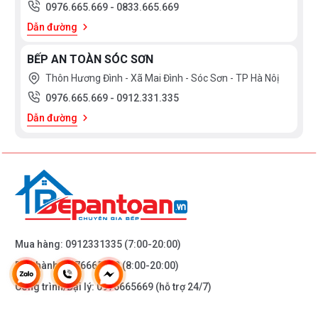
0976.665.669
-
0833.665.669
Mặt kính
Schott
Dẫn đường
Xuất xứ
Spain
BẾP AN TOÀN SÓC SƠN
Thôn Hương Đình - Xã Mai Đình - Sóc Sơn - TP Hà Nôị
Số vùng nấu
3 vùng
0976.665.669
-
0912.331.335
Tổng công suất
7.4 kW
Dẫn đường
Vùng trái
Ø320/260/210 – 2.2/2.6/3.3 kW
Vùng phải ngoài
Ø210 – 2.2 kW
Vùng phải trong
Ø145 – 1.4 kW
Điều khiển
DirectSelect Plus
Mua hàng:
0912331335
(7:00-20:00)
Mức công suất
17 mức
Bảo hành:
0976665669
(8:00-20:00)
Công trình/Đại lý:
0976665669
(hỗ trợ 24/7)
Gia nhiệt nhanh
Có
Hâm nóng
Không