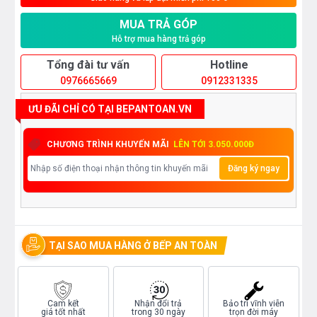
MUA TRẢ GÓP
Hỗ trợ mua hàng trả góp
Tổng đài tư vấn
Hotline
0976665669
0912331335
ƯU ĐÃI CHỈ CÓ TẠI BEPANTOAN.VN
CHƯƠNG TRÌNH KHUYẾN MÃI
LÊN TỚI 3.050.000Đ
Đăng ký ngay
TẠI SAO MUA HÀNG Ở BẾP AN TOÀN
Cam kết
Nhận đổi trả
Bảo trì vĩnh viễn
giá tốt nhất
trong 30 ngày
trọn đời máy