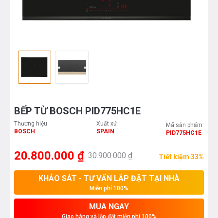
BẾP TỪ BOSCH PID775HC1E
Thương hiệu
Xuất xứ
Mã sản phẩm
BOSCH
SPAIN
PID775HC1E
20.800.000 ₫
30.900.000 ₫
Tiết kiệm 33%
KHẢO SÁT - TƯ VẤN LẮP ĐẶT TẠI NHÀ
Miễn phí 100%
MUA NGAY
Giao hàng và lắp đặt miễn phí 100%