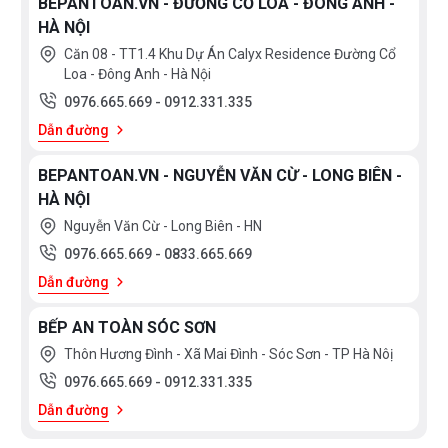
BEPANTOAN.VN - ĐƯỜNG CỔ LOA - ĐÔNG ANH -
HÀ NỘI
An toàn là số 1
Căn 08 - TT1.4 Khu Dự Án Calyx Residence Đường Cổ
Loa - Đông Anh - Hà Nội
Bếp từ Bosch
PUJ61RBB5E
được trang bị nhiều tính
0976.665.669
-
0912.331.335
năng để đảm bảo cho sự an toàn của Bạn và Gia đình:
Dẫn đường
Cảnh báo nhiệt dư hai cấp độ (H/h), Khóa trẻ em an
toàn tự động hoặc bằng tay ngăn ngừa sự vô tình bật
BEPANTOAN.VN - NGUYỄN VĂN CỪ - LONG BIÊN -
bếp, Khóa điều khiển khi vệ sinh mặt bếp, Các cài đặt
HÀ NỘI
công suất nấu tối đa cho bếp và nhiều tính năng an
Nguyễn Văn Cừ - Long Biên - HN
toàn khác.
0976.665.669
-
0833.665.669
Dẫn đường
BẾP AN TOÀN SÓC SƠN
Thôn Hương Đình - Xã Mai Đình - Sóc Sơn - TP Hà Nôị
0976.665.669
-
0912.331.335
THÔNG TIN CHI TIẾT SẢN PHẨM
Dẫn đường
Công suất và kích thước