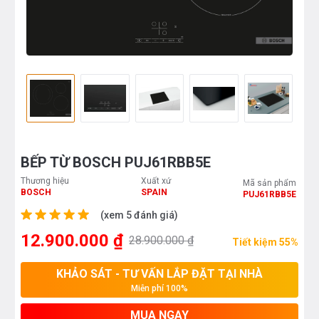
BẾP TỪ BOSCH PUJ61RBB5E
Thương hiệu
Xuất xứ
Mã sản phẩm
BOSCH
SPAIN
PUJ61RBB5E
(xem 5 đánh giá)
12.900.000 ₫
28.900.000 ₫
Tiết kiệm 55%
KHẢO SÁT - TƯ VẤN LẮP ĐẶT TẠI NHÀ
Miễn phí 100%
MUA NGAY