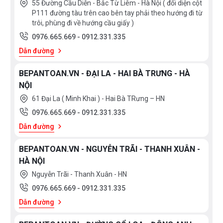
55 Đường Cầu Diễn - Bắc Từ Liêm - Hà Nội ( đối diện cột
P111 đường tàu trên cao bên tay phải theo hướng đi từ
trôi, phùng đi về hướng cầu giấy )
0976.665.669
-
0912.331.335
Pan Recognition: Nhận dạng nồi nấu
Dẫn đường
thông minh
BEPANTOAN.VN - ĐẠI LA - HAI BÀ TRƯNG - HÀ
NỘI
Bếp từ
Bosch PUJ61RBB5E
có thể tự nhận diện kích
61 Đại La ( Minh Khai ) - Hai Bà TRưng – HN
thước của xoong, nồi, chảo. Nếu không có dụng cụ
0976.665.669
-
0912.331.335
nấu, bếp sẽ tự động tắt.
Dẫn đường
BEPANTOAN.VN - NGUYỄN TRÃI - THANH XUÂN -
Child Lock: An toàn cho trẻ em
HÀ NỘI
Nguyễn Trãi - Thanh Xuân - HN
An toàn cho trẻ em: khóa bảng điều khiển để ngăn các
0976.665.669
-
0912.331.335
thay đổi ngẫu nhiên đối với cài đặt.
Dẫn đường