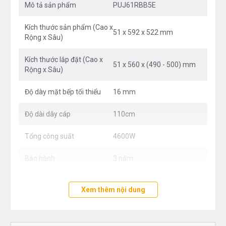
Mô tả sản phẩm
PUJ61RBB5E
Khóa an toàn trẻ em:
Bảng điều khiển được
Kích thước sản phẩm (Cao x
khóa để phòng ngừa trẻ em làm thay đổi cài đặt
51 x 592 x 522 mm
Rộng x Sâu)
của thiết bị
Kích thước lắp đặt (Cao x
Chức năng Gia nhiệt nhanh (PowerBoost):
Gia
51 x 560 x (490 - 500) mm
Rộng x Sâu)
tăng đến 50% công suất để làm nóng nhanh hơn.
Độ dày mặt bếp tối thiểu
16 mm
Chức năng hẹn giờ kết thúc:
Tự động tắt vùng
nấu có cài hẹn giờ
Độ dài dây cáp
110cm
Bếp từ:
Nhanh chóng, chính xác, dễ làm sạch với
Tổng công suất
4600W
mức tiêu thụ năng lượng thấp.
Bảo hành
3 năm
ĐẶC ĐIỂM NỔI BẬT
Xem thêm nội dung
TouchSelect: Chạm cảm ứng với các