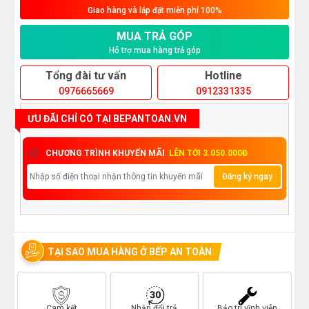
Giao hàng và lắp đặt miễn phí 100%
MUA TRẢ GÓP
Hỗ trợ mua hàng trả góp
Tổng đài tư vấn
Hotline
0976665669
0912331335
ƯU ĐÃI CHỈ CÓ TẠI BEPANTOAN.VN
CHƯƠNG TRÌNH KHUYẾN MÃI
LÊN TỚI 3.050.000Đ
Đăng ký ngay
TẠI SAO MUA HÀNG Ở BẾP AN TOÀN
Cam kết
Nhận đổi trả
Bảo trì vĩnh viễn