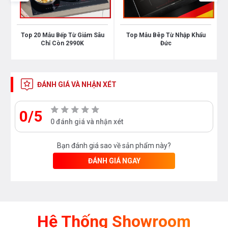
Tiết kiệm thời gian: Trong khi nấu lượng nhiệt lượng
của BẾP TỪ D’MESTIK ES742DKI thoát ra rất ít giúp
Top 20 Mẫu Bếp Từ Giảm Sâu
Top Mẫu Bêp Từ Nhập Khẩu
giảm thời gian nấu ăn lên đến 50% so với việc sử
Chỉ Còn 2990K
Đức
dụng bếp gas. Trong khi nấu nướng bếp không tỏa
nhiệt nóng nên bạn có thể hoàn toàn an tâm nấu ăn
thoải mái.
ĐÁNH GIÁ VÀ NHẬN XÉT
Hãy đến với Bếp An Toàn để được tư vấn và
0/5
có những ưu đãi tốt nhất
0 đánh giá và nhận xét
Bạn đánh giá sao về sản phẩm này?
Hotline : 0912 331 335 hoặc 0976 665 669
ĐÁNH GIÁ NGAY
Showroom : 618 Đường Láng và hệ thống trên
khắp Hà Nội
Hệ Thống Showroom