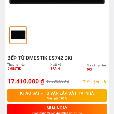
BẾP TỪ DMESTIK ES742 DKI
Thương hiệu
Xuất xứ
Mã sản phẩm
DMESTIK
SPAIN
DKI
17.410.000 ₫
19.500.000 ₫
Tiết kiệm 11%
KHẢO SÁT - TƯ VẤN LẮP ĐẶT TẠI NHÀ
Miễn phí 100%
MUA NGAY
Giao hàng và lắp đặt miễn phí 100%