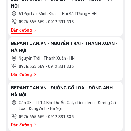
NỘI
61 Đại La ( Minh Khai ) - Hai Bà TRưng – HN
0976.665.669
-
0912.331.335
Dẫn đường
BEPANTOAN.VN - NGUYỄN TRÃI - THANH XUÂN -
HÀ NỘI
Nguyễn Trãi - Thanh Xuân - HN
0976.665.669
-
0912.331.335
Dẫn đường
BEPANTOAN.VN - ĐƯỜNG CỔ LOA - ĐÔNG ANH -
HÀ NỘI
Căn 08 - TT1.4 Khu Dự Án Calyx Residence Đường Cổ
Loa - Đông Anh - Hà Nội
0976.665.669
-
0912.331.335
Dẫn đường