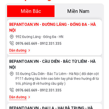
Miền Bắc
Miền Nam
BEPANTOAN.VN - ĐƯỜNG LÁNG - ĐỐNG ĐA - HÀ
NỘI
992 Đường Láng - Đống Đa - HN
0976.665.669
-
0912.331.335
Dẫn đường
BEPANTOAN.VN - CẦU DIỄN - BẮC TỪ LIÊM - HÀ
NỘI
55 Đường Cầu Diễn - Bắc Từ Liêm - Hà Nội ( đối diện cột
P111 đường tàu trên cao bên tay phải theo hướng đi từ
trôi, phùng đi về hướng cầu giấy )
0976.665.669
-
0912.331.335
Dẫn đường
BEPANTOAN.VN - ĐẠI LA - HAI BÀ TRƯNG - HÀ