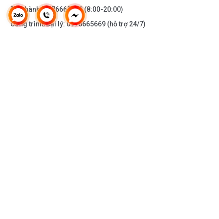
Bảo hành:
0976665669
(8:00-20:00)
Công trình/Đại lý:
0976665669
(hỗ trợ 24/7)
THÔNG TIN KHÁC
DOANH NGHIỆP
DANH MỤC SẢN PHẨM
HỖ TRỢ KHÁCH HÀNG
KẾT NỐI VỚI CHÚNG TÔI