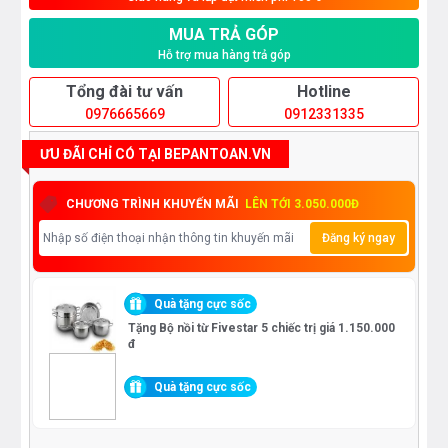
MUA TRẢ GÓP
Hỗ trợ mua hàng trả góp
Tổng đài tư vấn
Hotline
0976665669
0912331335
ƯU ĐÃI CHỈ CÓ TẠI BEPANTOAN.VN
CHƯƠNG TRÌNH KHUYẾN MÃI
LÊN TỚI 3.050.000Đ
Đăng ký ngay
Quà tặng cực sốc
Tặng Bộ nồi từ Fivestar 5 chiếc trị giá 1.150.000
đ
Quà tặng cực sốc