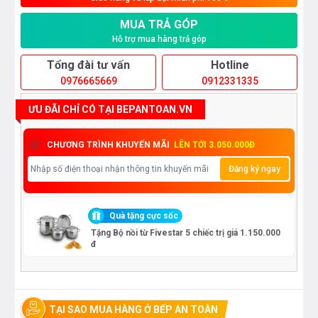
MUA TRẢ GÓP
Hỗ trợ mua hàng trả góp
Tổng đài tư vấn
Hotline
0976665669
0912331335
ƯU ĐÃI CHỈ CÓ TẠI BEPANTOAN.VN
CHƯƠNG TRÌNH KHUYẾN MÃI
LÊN TỚI 3.050.000Đ
Đăng ký ngay
Quà tặng cực sốc
Tặng Bộ nồi từ Fivestar 5 chiếc trị giá 1.150.000
đ
TẠI SAO MUA HÀNG Ở BẾP AN TOÀN