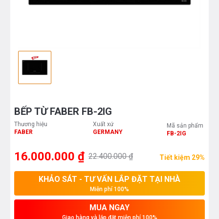
BẾP TỪ FABER FB-2IG
Thương hiệu
Xuất xứ
Mã sản phẩm
FABER
GERMANY
FB-2IG
16.000.000 ₫
22.400.000 ₫
Tiết kiệm 29%
KHẢO SÁT - TƯ VẤN LẮP ĐẶT TẠI NHÀ
Miễn phí 100%
MUA NGAY
Giao hàng và lắp đặt miễn phí 100%