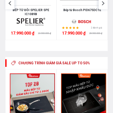
BẾP TỪ ĐÔI SPELIER SPE
Bếp từ Bosch PID675DC1E
IC1089B
2 đánh giá
17.990.000 ₫
17.990.000 ₫
23.900.000 ₫
28.900.000 ₫
CHƯƠNG TRÌNH GIẢM GIÁ
SALE UP TO 50%