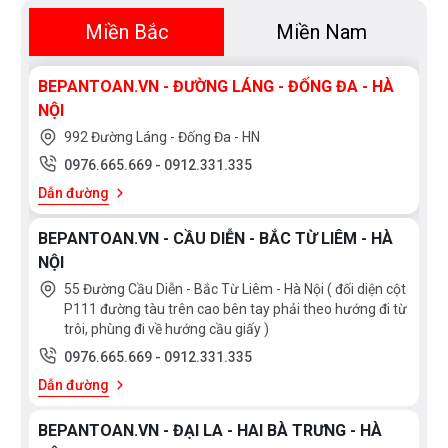
Miền Bắc
Miền Nam
BEPANTOAN.VN - ĐƯỜNG LÁNG - ĐỐNG ĐA - HÀ
NỘI
992 Đường Láng - Đống Đa - HN
0976.665.669
-
0912.331.335
Dẫn đường
BEPANTOAN.VN - CẦU DIỄN - BẮC TỪ LIÊM - HÀ
NỘI
55 Đường Cầu Diễn - Bắc Từ Liêm - Hà Nội ( đối diện cột
P111 đường tàu trên cao bên tay phải theo hướng đi từ
trôi, phùng đi về hướng cầu giấy )
0976.665.669
-
0912.331.335
Dẫn đường
BEPANTOAN.VN - ĐẠI LA - HAI BÀ TRƯNG - HÀ