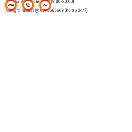
Bảo hành:
0976665669
(8:00-20:00)
Công trình/Đại lý:
0976665669
(hỗ trợ 24/7)
THÔNG TIN KHÁC
DOANH NGHIỆP
DANH MỤC SẢN PHẨM
HỖ TRỢ KHÁCH HÀNG
KẾT NỐI VỚI CHÚNG TÔI