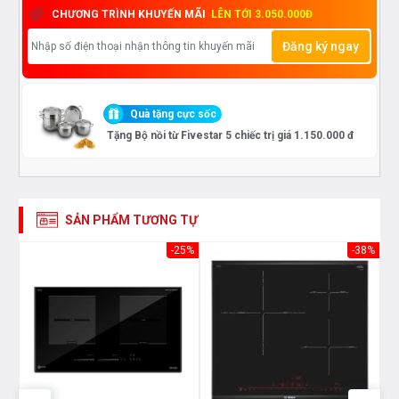
CHƯƠNG TRÌNH KHUYẾN MÃI
LÊN TỚI 3.050.000Đ
Đăng ký ngay
Quà tặng cực sốc
Tặng Bộ nồi từ Fivestar 5 chiếc trị giá 1.150.000 đ
SẢN PHẨM TƯƠNG TỰ
38%
-25%
-38%