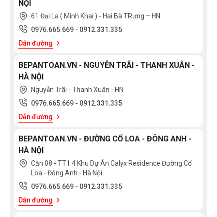
NỘI
61 Đại La ( Minh Khai ) - Hai Bà TRưng – HN
0976.665.669
-
0912.331.335
Dẫn đường
BEPANTOAN.VN - NGUYỄN TRÃI - THANH XUÂN -
HÀ NỘI
Nguyễn Trãi - Thanh Xuân - HN
0976.665.669
-
0912.331.335
Dẫn đường
BEPANTOAN.VN - ĐƯỜNG CỔ LOA - ĐÔNG ANH -
HÀ NỘI
Căn 08 - TT1.4 Khu Dự Án Calyx Residence Đường Cổ
Loa - Đông Anh - Hà Nội
0976.665.669
-
0912.331.335
Dẫn đường