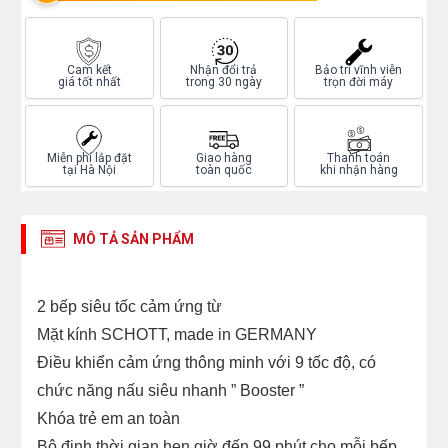
Cam kết
Nhận đổi trả
Bảo trì vĩnh viễn
giá tốt nhất
trong 30 ngày
trọn đời máy
Miễn phí lắp đặt
Giao hàng
Thanh toán
tại Hà Nội
toàn quốc
khi nhận hàng
MÔ TẢ SẢN PHẨM
2 bếp siêu tốc cảm ứng từ
Mặt kính SCHOTT, made in GERMANY
Điều khiển cảm ứng thông minh với 9 tốc độ, có
chức năng nấu siêu nhanh ” Booster ”
Khóa trẻ em an toàn
Bộ định thời gian hẹn giờ đến 99 phút cho mỗi bếp