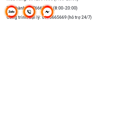
Bảo hành:
0976665669
(8:00-20:00)
Công trình/Đại lý:
0976665669
(hỗ trợ 24/7)
THÔNG TIN KHÁC
DOANH NGHIỆP
DANH MỤC SẢN PHẨM
HỖ TRỢ KHÁCH HÀNG
KẾT NỐI VỚI CHÚNG TÔI