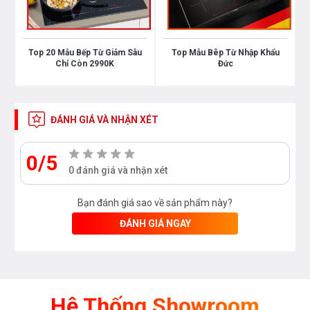
Top 20 Mẫu Bếp Từ Giảm Sâu
Top Mẫu Bêp Từ Nhập Khẩu
Chỉ Còn 2990K
Đức
ĐÁNH GIÁ VÀ NHẬN XÉT
0/5
0 đánh giá và nhận xét
Bạn đánh giá sao về sản phẩm này?
Thông số kỹ thuật:
ĐÁNH GIÁ NGAY
Công suất vùng nấu bên trái: 2,3kW/ 3kW (Booster)
Công suất vùng nấu bên phải: 2,3kW/ 3kW (Booster)
Hệ Thống Showroom