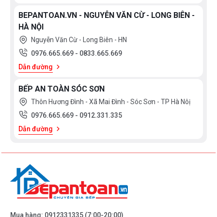
BEPANTOAN.VN - NGUYỄN VĂN CỪ - LONG BIÊN -
HÀ NỘI
Nguyễn Văn Cừ - Long Biên - HN
0976.665.669
-
0833.665.669
Dẫn đường
BẾP AN TOÀN SÓC SƠN
Thôn Hương Đình - Xã Mai Đình - Sóc Sơn - TP Hà Nôị
0976.665.669
-
0912.331.335
Dẫn đường
Mua hàng:
0912331335
(7:00-20:00)