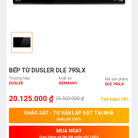
BẾP TỪ DUSLER DLE 795LX
Thương hiệu
Xuất xứ
Mã sản phẩm
DUSLER
GERMANY
DLE 795LX
20.125.000 ₫
26.500.000 ₫
Tiết kiệm 24%
KHẢO SÁT - TƯ VẤN LẮP ĐẶT TẠI NHÀ
Miễn phí 100%
MUA NGAY
Giao hàng và lắp đặt miễn phí 100%