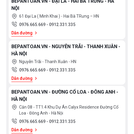
BEPANTOAN.VN - ĐẠI LA - HAI BÀ TRƯNG - HÀ
NỘI
61 Đại La ( Minh Khai ) - Hai Bà TRưng – HN
0976.665.669
-
0912.331.335
Dẫn đường
BEPANTOAN.VN - NGUYỄN TRÃI - THANH XUÂN -
HÀ NỘI
Nguyễn Trãi - Thanh Xuân - HN
0976.665.669
-
0912.331.335
Dẫn đường
BEPANTOAN.VN - ĐƯỜNG CỔ LOA - ĐÔNG ANH -
HÀ NỘI
Căn 08 - TT1.4 Khu Dự Án Calyx Residence Đường Cổ
Loa - Đông Anh - Hà Nội
0976.665.669
-
0912.331.335
Dẫn đường