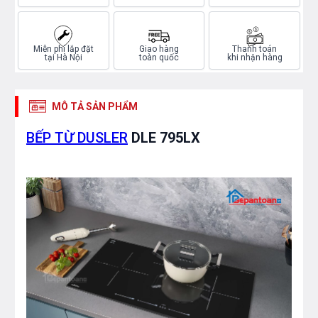
Miễn phí lắp đặt
Giao hàng
Thanh toán
tại Hà Nội
toàn quốc
khi nhận hàng
MÔ TẢ SẢN PHẨM
BẾP TỪ DUSLER
DLE 795LX