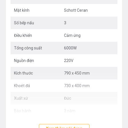
Mặt kính
Schott Ceran
Mặt kính Schott Ceran màu đen
Số bếp nấu
3
Điều khiển
Cảm ứng
Tổng công suất
6000W
Nguồn điện
220V
Kích thước
790 x 450 mm
Khoét đá
730 x 400 mm
Main board E.G.O ( Đức )
Xuất xứ
Đức
Bảo hành
3 năm