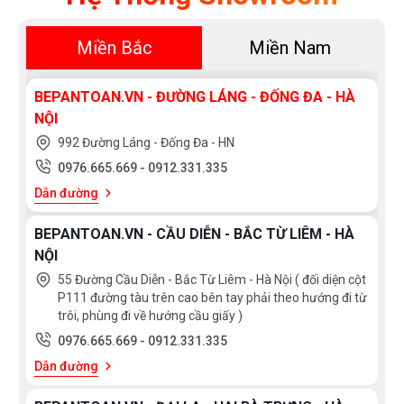
Công suất vùng nấu ở giữa: 1,4kW/ 2,1kW (Booster)
Tổng công suất: 6kW
Miền Bắc
Miền Nam
Điện áp: 220V-240V ~50/60Hz
BEPANTOAN.VN - ĐƯỜNG LÁNG - ĐỐNG ĐA - HÀ
NỘI
Kích thước bếp: W790*D450*H55mm
992 Đường Láng - Đống Đa - HN
0976.665.669
-
0912.331.335
Kích thước lỗ đá: W730*D400mm
Dẫn đường
Xuất xứ: Đức
BEPANTOAN.VN - CẦU DIỄN - BẮC TỪ LIÊM - HÀ
NỘI
55 Đường Cầu Diễn - Bắc Từ Liêm - Hà Nội ( đối diện cột
P111 đường tàu trên cao bên tay phải theo hướng đi từ
trôi, phùng đi về hướng cầu giấy )
0976.665.669
-
0912.331.335
Dẫn đường