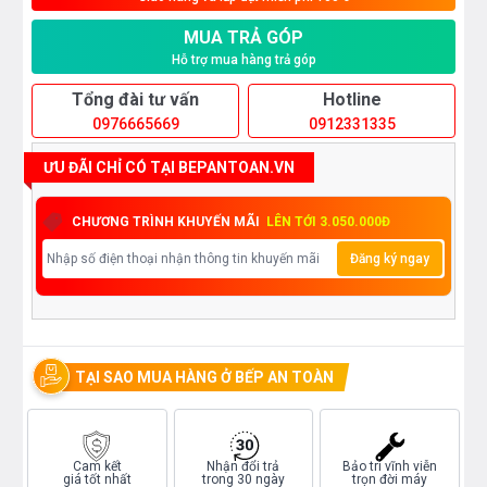
MUA TRẢ GÓP
Hỗ trợ mua hàng trả góp
Tổng đài tư vấn
Hotline
0976665669
0912331335
ƯU ĐÃI CHỈ CÓ TẠI BEPANTOAN.VN
CHƯƠNG TRÌNH KHUYẾN MÃI
LÊN TỚI 3.050.000Đ
Đăng ký ngay
TẠI SAO MUA HÀNG Ở BẾP AN TOÀN
Cam kết
Nhận đổi trả
Bảo trì vĩnh viễn
giá tốt nhất
trong 30 ngày
trọn đời máy