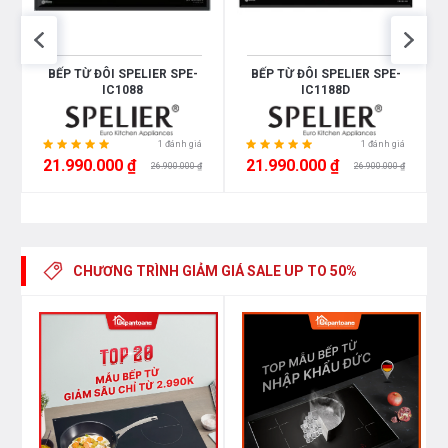
Tính năng tự nhận diện đáy nồi/ tự ngắt khi quá nhiệt,
BẾP TỪ ĐÔI SPELIER SPE-
BẾP TỪ ĐÔI SPELIER SPE-
hâm nóng, giã đông thức ăn
IC1088
IC1188D
1 đánh giá
1 đánh giá
21.990.000 ₫
21.990.000 ₫
26.900.000 ₫
26.900.000 ₫
CHƯƠNG TRÌNH GIẢM GIÁ
SALE UP TO 50%