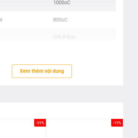
Nôị
1000oC
0976.665.669
-
0912.331.335
ệt
800oC
CHLB Đức
3 năm
Xem thêm nội dung
-35%
-15%