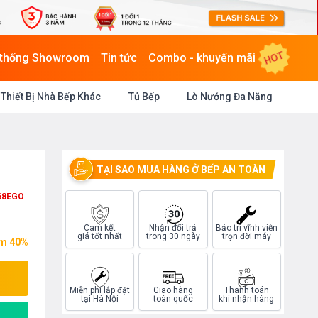
HOT
 thống Showroom
Tin tức
Combo - khuyến mãi
Thiết Bị Nhà Bếp Khác
Tủ Bếp
Lò Nướng Đa Năng
TẠI SAO MUA HÀNG Ở BẾP AN TOÀN
68EGO
Cam kết
Nhận đổi trả
Bảo trì vĩnh viễn
giá tốt nhất
trong 30 ngày
trọn đời máy
ệm 40%
Miễn phí lắp đặt
Giao hàng
Thanh toán
tại Hà Nội
toàn quốc
khi nhận hàng