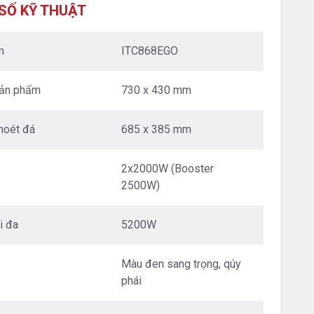
XUÂN - HÀ NỘI
SỐ KỸ THUẬT
Nguyễn Trãi - Thanh Xuân - HN
0976.665.669
-
0912.331.335
m
ITC868EGO
BEPANTOAN.VN - ĐƯỜNG CỔ LOA - ĐÔNG ANH
- HÀ NỘI
sản phẩm
730 x 430 mm
Căn 08 - TT1.4 Khu Dự Án Calyx Residence
Đường Cổ Loa - Đông Anh - Hà Nội
0976.665.669
-
0912.331.335
hoét đá
685 x 385 mm
BEPANTOAN.VN - NGUYỄN VĂN CỪ - LONG
BIÊN - HÀ NỘI
2x2000W (Booster
Nguyễn Văn Cừ - Long Biên - HN
2500W)
0976.665.669
-
0833.665.669
BEPANTOAN.VN - QUẬN TÂN BÌNH - TP HCM
i đa
5200W
Hoàng Văn Thụ - Phường 4 - Quân Tân Bình - TP
HCM
Màu đen sang trọng, qúy
0912331335
-
0976665669
phái
BẾP AN TOÀN SÓC SƠN
Thôn Hương Đình - Xã Mai Đình - Sóc Sơn - TP Hà