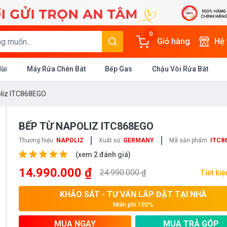
0
Giỏ hàng
Hệ
Mùi
Máy Rửa Chén Bát
Bếp Gas
Chậu Vòi Rửa Bát
oliz ITC868EGO
BẾP TỪ NAPOLIZ ITC868EGO
|
|
Thương hiệu
NAPOLIZ
Xuất xứ
GERMANY
Mã sản phẩm
ITC8
(xem 2 đánh giá)
14.990.000 ₫
24.990.000 ₫
Tiết ki
KHẢO SÁT - TƯ VẤN LẮP ĐẶT TẠI NHÀ
Miễn phí 100%
MUA NGAY
MUA TRẢ GÓP