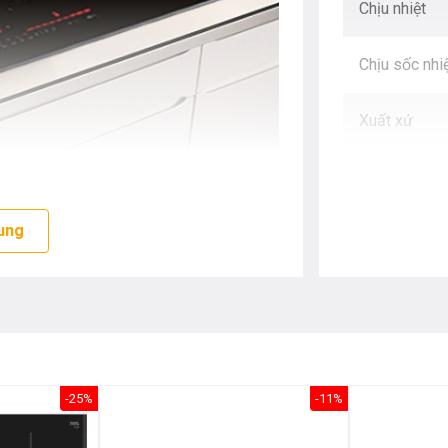
Chịu nhiệt
Chịu sốc nhi
Xuất xứ
Bào hành
ung
 tiết kiệm điện lên đến 30% điện năng
 Germany
ông suất + Booster
-25%
-11%
er
c