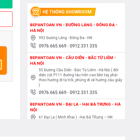
HỆ THỐNG SHOWROOM
BEPANTOAN.VN - ĐƯỜNG LÁNG - ĐỐNG ĐA -
HÀ NỘI
992 Đường Láng - Đống Đa - HN
0976.665.669
-
0912.331.335
BEPANTOAN.VN - CẦU DIỄN - BẮC TỪ LIÊM -
HÀ NỘI
55 Đường Cầu Diễn - Bắc Từ Liêm - Hà Nội ( đối
diện cột P111 đường tàu trên cao bên tay phải
theo hướng đi từ trôi, phùng đi về hướng cầu giấy
)
0976.665.669
-
0912.331.335
BEPANTOAN.VN - ĐẠI LA - HAI BÀ TRƯNG - HÀ
NỘI
61 Đại La ( Minh Khai ) - Hai Bà TRưng – HN
0976.665.669
-
0912.331.335
BEPANTOAN.VN - NGUYỄN TRÃI - THANH