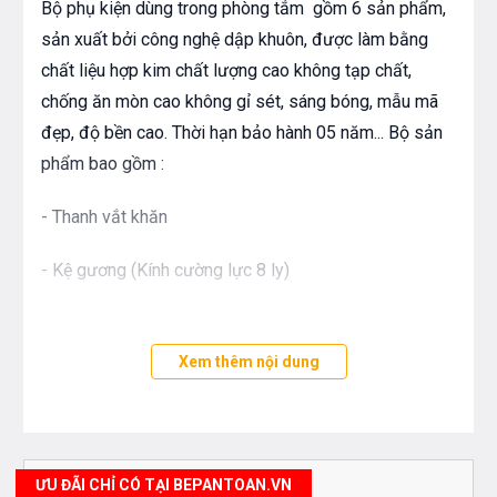
Bộ phụ kiện dùng trong phòng tắm gồm 6 sản phẩm,
sản xuất bởi công nghệ dập khuôn, được làm bằng
chất liệu hợp kim chất lượng cao không tạp chất,
chống ăn mòn cao không gỉ sét, sáng bóng, mẫu mã
đẹp, độ bền cao. Thời hạn bảo hành 05 năm... Bộ sản
phẩm bao gồm :
- Thanh vắt khăn
- Kệ gương (Kính cường lực 8 ly)
- Lô giấy vệ sinh
Xem thêm nội dung
- Giá để cốc
- Khay đựng xà bông
- Móc treo
ƯU ĐÃI CHỈ CÓ TẠI BEPANTOAN.VN