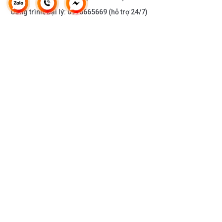
Công trình/Đại lý:
0976665669
(hỗ trợ 24/7)
THÔNG TIN KHÁC
DOANH NGHIỆP
DANH MỤC SẢN PHẨM
HỖ TRỢ KHÁCH HÀNG
KẾT NỐI VỚI CHÚNG TÔI