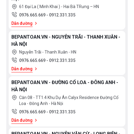
61 Đại La ( Minh Khai ) - Hai Bà TRưng – HN
0976.665.669
-
0912.331.335
Dẫn đường
BEPANTOAN.VN - NGUYỄN TRÃI - THANH XUÂN -
HÀ NỘI
Nguyễn Trãi - Thanh Xuân - HN
0976.665.669
-
0912.331.335
Dẫn đường
BEPANTOAN.VN - ĐƯỜNG CỔ LOA - ĐÔNG ANH -
HÀ NỘI
Căn 08 - TT1.4 Khu Dự Án Calyx Residence Đường Cổ
Loa - Đông Anh - Hà Nội
0976.665.669
-
0912.331.335
Dẫn đường
BEPANTOAN.VN - NGUYỄN VĂN CỪ - LONG BIÊN -