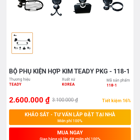
BỘ PHỤ KIỆN HỢP KIM TEADY PKG - 118-1
Thương hiệu
Xuất xứ
Mã sản phẩm
TEADY
KOREA
118-1
2.600.000 ₫
3.100.000 ₫
Tiết kiệm 16%
KHẢO SÁT - TƯ VẤN LẮP ĐẶT TẠI NHÀ
Miễn phí 100%
MUA NGAY
Giao hàng và lắp đặt miễn phí 100%