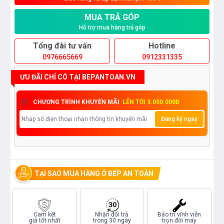
MUA TRẢ GÓP
Hỗ trợ mua hàng trả góp
Tổng đài tư vấn
Hotline
0976665669
0912331335
ƯU ĐÃI CHỈ CÓ TẠI BEPANTOAN.VN
CHƯƠNG TRÌNH KHUYẾN MÃI
LÊN TỚI 3.050.000Đ
Đăng ký ngay
TẠI SAO MUA HÀNG Ở BẾP AN TOÀN
Cam kết
Nhận đổi trả
Bảo trì vĩnh viễn
giá tốt nhất
trong 30 ngày
trọn đời máy