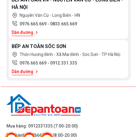
HÀ NỘI
Nguyễn Văn Cừ - Long Biên - HN
0976.665.669
-
0833.665.669
Dẫn đường
BẾP AN TOÀN SÓC SƠN
Thôn Hương Đình - Xã Mai Đình - Sóc Sơn - TP Hà Nôị
0976.665.669
-
0912.331.335
Dẫn đường
Mua hàng:
0912331335
(7:00-20:00)
Bảo hành:
0976665669
(8:00-20:00)