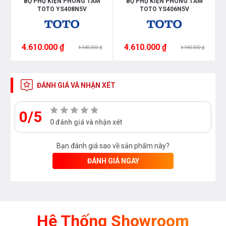
BỘ PHỤ KIỆN PHÒNG TẮM
BỘ PHỤ KIỆN PHÒNG TẮM
TOTO YS408N5V
TOTO YS406N5V
4.610.000 ₫
4.610.000 ₫
6.940.000 ₫
6.940.000 ₫
ĐÁNH GIÁ VÀ NHẬN XÉT
0/5
0 đánh giá và nhận xét
Bạn đánh giá sao về sản phẩm này?
ĐÁNH GIÁ NGAY
Hệ Thống Showroom