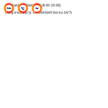
Bảo hành:
0976665669
(8:00-20:00)
Công trình/Đại lý:
0976665669
(hỗ trợ 24/7)
THÔNG TIN KHÁC
DOANH NGHIỆP
DANH MỤC SẢN PHẨM
HỖ TRỢ KHÁCH HÀNG
KẾT NỐI VỚI CHÚNG TÔI