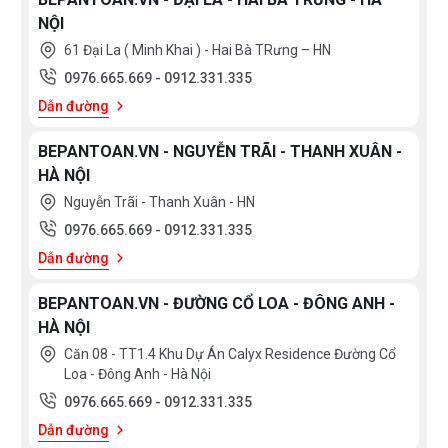
NỘI
61 Đại La ( Minh Khai ) - Hai Bà TRưng – HN
0976.665.669
-
0912.331.335
Dẫn đường
BEPANTOAN.VN - NGUYỄN TRÃI - THANH XUÂN -
HÀ NỘI
Nguyễn Trãi - Thanh Xuân - HN
0976.665.669
-
0912.331.335
Dẫn đường
BEPANTOAN.VN - ĐƯỜNG CỔ LOA - ĐÔNG ANH -
HÀ NỘI
Căn 08 - TT1.4 Khu Dự Án Calyx Residence Đường Cổ
Loa - Đông Anh - Hà Nội
0976.665.669
-
0912.331.335
Dẫn đường