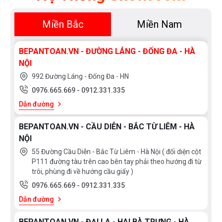
Miền Bắc
Miền Nam
BEPANTOAN.VN - ĐƯỜNG LÁNG - ĐỐNG ĐA - HÀ
NỘI
992 Đường Láng - Đống Đa - HN
0976.665.669
-
0912.331.335
Dẫn đường
BEPANTOAN.VN - CẦU DIỄN - BẮC TỪ LIÊM - HÀ
NỘI
55 Đường Cầu Diễn - Bắc Từ Liêm - Hà Nội ( đối diện cột
P111 đường tàu trên cao bên tay phải theo hướng đi từ
trôi, phùng đi về hướng cầu giấy )
0976.665.669
-
0912.331.335
Dẫn đường
BEPANTOAN.VN - ĐẠI LA - HAI BÀ TRƯNG - HÀ