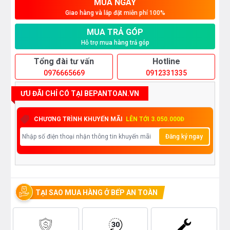
MUA NGAY
Giao hàng và lắp đặt miễn phí 100%
MUA TRẢ GÓP
Hỗ trợ mua hàng trả góp
Tổng đài tư vấn
Hotline
0976665669
0912331335
ƯU ĐÃI CHỈ CÓ TẠI BEPANTOAN.VN
CHƯƠNG TRÌNH KHUYẾN MÃI
LÊN TỚI 3.050.000Đ
Đăng ký ngay
TẠI SAO MUA HÀNG Ở BẾP AN TOÀN