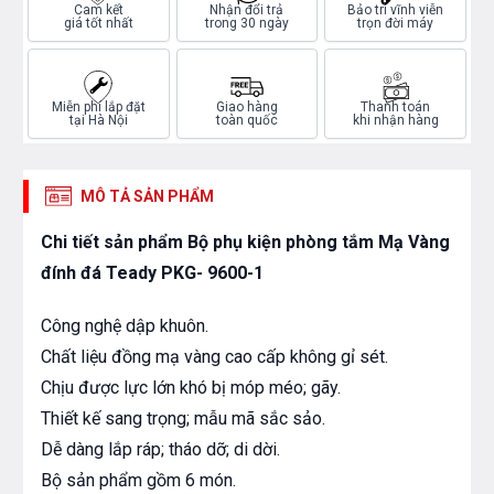
Cam kết
Nhận đổi trả
Bảo trì vĩnh viễn
giá tốt nhất
trong 30 ngày
trọn đời máy
Miễn phí lắp đặt
Giao hàng
Thanh toán
tại Hà Nội
toàn quốc
khi nhận hàng
MÔ TẢ SẢN PHẨM
Chi tiết sản phẩm Bộ phụ kiện phòng tắm Mạ Vàng
đính đá Teady PKG- 9600-1
Công nghệ dập khuôn.
Chất liệu đồng mạ vàng cao cấp không gỉ sét.
Chịu được lực lớn khó bị móp méo; gãy.
Thiết kế sang trọng; mẫu mã sắc sảo.
Dễ dàng lắp ráp; tháo dỡ; di dời.
Bộ sản phẩm gồm 6 món.