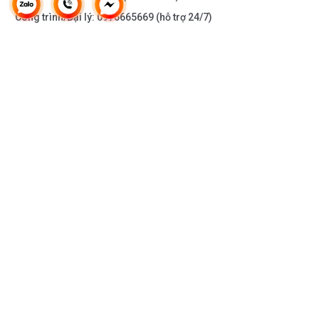
Công trình/Đại lý:
0976665669
(hỗ trợ 24/7)
THÔNG TIN KHÁC
DOANH NGHIỆP
DANH MỤC SẢN PHẨM
HỖ TRỢ KHÁCH HÀNG
KẾT NỐI VỚI CHÚNG TÔI