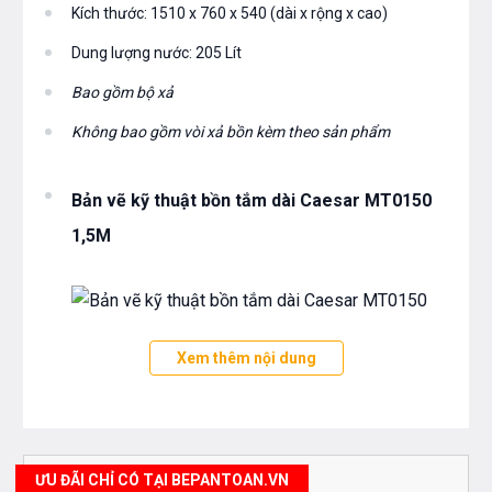
Kích thước: 1510 x 760 x 540 (dài x rộng x cao)
Dung lượng nước: 205 Lít
Bao gồm bộ xả
Không bao gồm vòi xả bồn kèm theo sản phẩm
Bản vẽ kỹ thuật bồn tắm dài Caesar MT0150
1,5M
Xem thêm nội dung
Bạn quan tâm tới những sản phẩm bồn tắm cũng như
các sản thiết bị phòng tắm và thiết bị nhà bếp vui long
liên hệ với chúng tôi theo hotline 0976665669 -
ƯU ĐÃI CHỈ CÓ TẠI BEPANTOAN.VN
0912331335 hoặc trực tiếp địa chỉ hệ thống của Bếp an