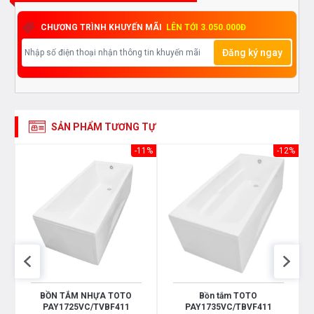
toàn để được tư vấn tốt nhất từ các nhân viên bán hàng
CHƯƠNG TRÌNH KHUYẾN MÃI
LÊN TỚI 3.050.000Đ
của chúng tôi
Đăng ký ngay
SẢN PHẨM TƯƠNG TỰ
11%
-11%
-12%
BỒN TẮM NHỰA TOTO
Bồn tắm TOTO
PAY1725VC/TVBF411
PAY1735VC/TBVF411