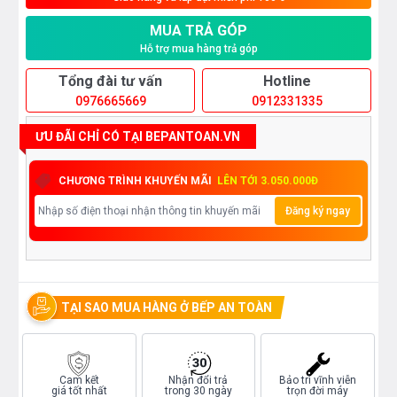
MUA TRẢ GÓP
Hỗ trợ mua hàng trả góp
Tổng đài tư vấn
Hotline
0976665669
0912331335
ƯU ĐÃI CHỈ CÓ TẠI BEPANTOAN.VN
CHƯƠNG TRÌNH KHUYẾN MÃI
LÊN TỚI 3.050.000Đ
Đăng ký ngay
TẠI SAO MUA HÀNG Ở BẾP AN TOÀN
Cam kết
Nhận đổi trả
Bảo trì vĩnh viễn
giá tốt nhất
trong 30 ngày
trọn đời máy