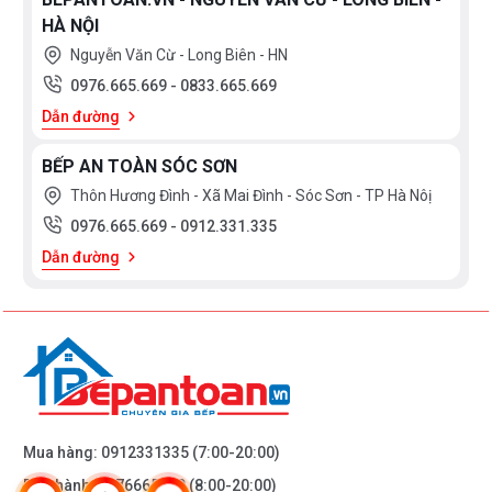
HÀ NỘI
Nguyễn Văn Cừ - Long Biên - HN
0976.665.669
-
0833.665.669
Dẫn đường
BẾP AN TOÀN SÓC SƠN
Thôn Hương Đình - Xã Mai Đình - Sóc Sơn - TP Hà Nôị
0976.665.669
-
0912.331.335
Dẫn đường
Mua hàng:
0912331335
(7:00-20:00)
Bảo hành:
0976665669
(8:00-20:00)