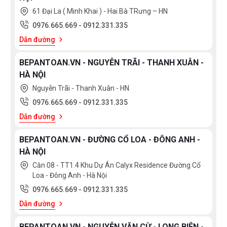
61 Đại La ( Minh Khai ) - Hai Bà TRưng – HN
0976.665.669
-
0912.331.335
Dẫn đường
BEPANTOAN.VN - NGUYỄN TRÃI - THANH XUÂN -
HÀ NỘI
Nguyễn Trãi - Thanh Xuân - HN
0976.665.669
-
0912.331.335
Dẫn đường
BEPANTOAN.VN - ĐƯỜNG CỔ LOA - ĐÔNG ANH -
HÀ NỘI
Căn 08 - TT1.4 Khu Dự Án Calyx Residence Đường Cổ
Loa - Đông Anh - Hà Nội
0976.665.669
-
0912.331.335
Dẫn đường
BEPANTOAN.VN - NGUYỄN VĂN CỪ - LONG BIÊN -