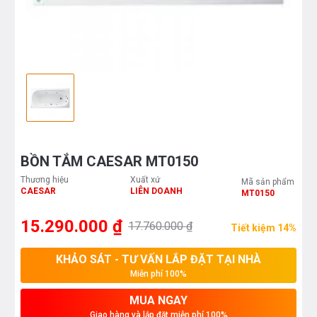
BỒN TẮM CAESAR MT0150
Thương hiệu
Xuất xứ
Mã sản phẩm
CAESAR
LIÊN DOANH
MT0150
15.290.000 ₫
17.760.000 ₫
Tiết kiệm 14%
KHẢO SÁT - TƯ VẤN LẮP ĐẶT TẠI NHÀ
Miễn phí 100%
MUA NGAY
Giao hàng và lắp đặt miễn phí 100%