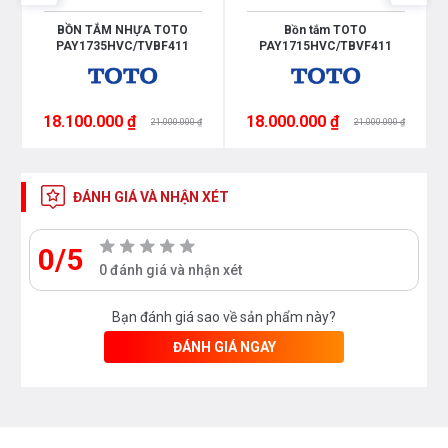
O
BỒN TẮM NHỰA TOTO
Bồn tắm TOTO
PAY1735HVC/TVBF411
PAY1715HVC/TBVF411
18.100.000 ₫
18.000.000 ₫
21.000.000 ₫
21.000.000 ₫
ĐÁNH GIÁ VÀ NHẬN XÉT
0/5
0 đánh giá và nhận xét
Bạn đánh giá sao về sản phẩm này?
ĐÁNH GIÁ NGAY