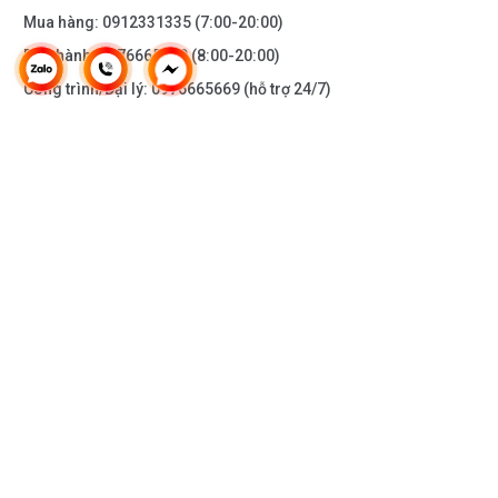
Mua hàng:
0912331335
(7:00-20:00)
Bảo hành:
0976665669
(8:00-20:00)
Công trình/Đại lý:
0976665669
(hỗ trợ 24/7)
THÔNG TIN KHÁC
DOANH NGHIỆP
DANH MỤC SẢN PHẨM
HỖ TRỢ KHÁCH HÀNG
KẾT NỐI VỚI CHÚNG TÔI