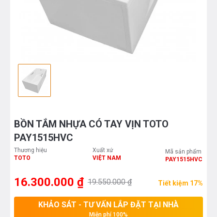
BỒN TẮM NHỰA CÓ TAY VỊN TOTO
PAY1515HVC
Thương hiệu
Xuất xứ
Mã sản phẩm
TOTO
VIỆT NAM
PAY1515HVC
16.300.000 ₫
19.550.000 ₫
Tiết kiệm 17%
KHẢO SÁT - TƯ VẤN LẮP ĐẶT TẠI NHÀ
Miễn phí 100%