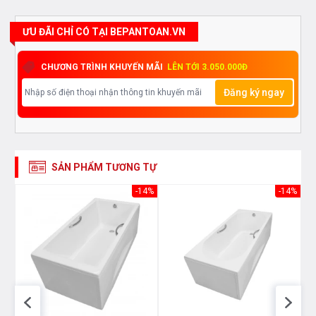
ƯU ĐÃI CHỈ CÓ TẠI BEPANTOAN.VN
CHƯƠNG TRÌNH KHUYẾN MÃI
LÊN TỚI 3.050.000Đ
Đăng ký ngay
SẢN PHẨM TƯƠNG TỰ
91%
-14%
-14%