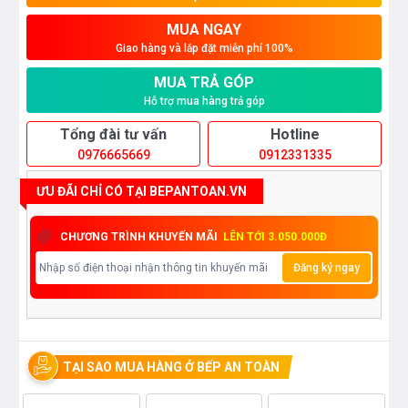
MUA NGAY
Giao hàng và lắp đặt miễn phí 100%
MUA TRẢ GÓP
Hỗ trợ mua hàng trả góp
Tổng đài tư vấn
Hotline
0976665669
0912331335
ƯU ĐÃI CHỈ CÓ TẠI BEPANTOAN.VN
CHƯƠNG TRÌNH KHUYẾN MÃI
LÊN TỚI 3.050.000Đ
Đăng ký ngay
TẠI SAO MUA HÀNG Ở BẾP AN TOÀN