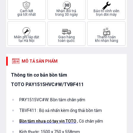
Cam kết
Nhận đổi trả
Bảo trì vĩnh viễn
giá tốt nhất
trong 30 ngày
trọn đời máy
Miễn phí lắp đặt
Giao hàng
Thanh toán
tại Hà Nội
toàn quốc
khi nhận hàng
MÔ TẢ SẢN PHẨM
Thông tin cơ bản bồn tắm
TOTO PAY1515HVC#W/TVBF411
PAY1515VC#W: Bồn tắm chân yếm
TBVF411 : Bộ xả nhấn kèm ống thải bồn tắm
Bồn tắm nhựa có tay vịn TOTO
, Có chân yếm
Kích thước: 1500 x 750 x 558mm