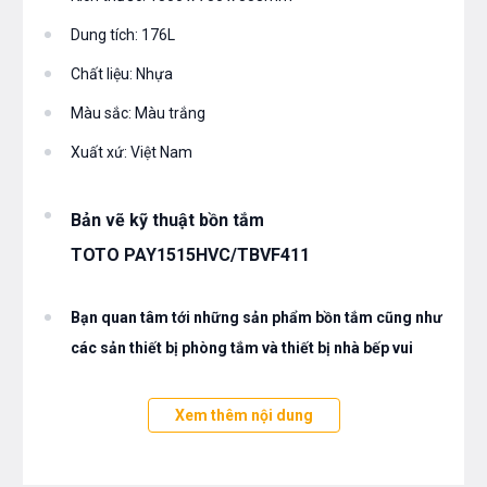
Dung tích: 176L
Chất liệu: Nhựa
Màu sắc: Màu trắng
Xuất xứ: Việt Nam
Bản vẽ kỹ thuật bồn tắm
TOTO PAY1515HVC/TBVF411
Bạn quan tâm tới những sản phẩm bồn tắm cũng như
các sản thiết bị phòng tắm và thiết bị nhà bếp vui
long liên hệ với chúng tôi theo hotline 0976665669 -
0912331335 hoặc trực tiếp địa chỉ hệ thống của Bếp
Xem thêm nội dung
an toàn để được tư vấn tốt nhất từ các nhân viên bán
hàng của chúng tôi