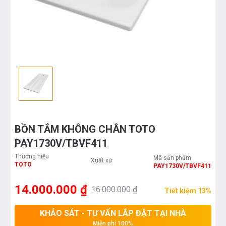
BỒN TẮM KHÔNG CHÂN TOTO
PAY1730V/TBVF411
Thương hiệu
Mã sản phẩm
Xuất xứ
TOTO
PAY1730V/TBVF411
14.000.000 ₫
16.000.000 ₫
Tiết kiệm 13%
KHẢO SÁT - TƯ VẤN LẮP ĐẶT TẠI NHÀ
Miễn phí 100%