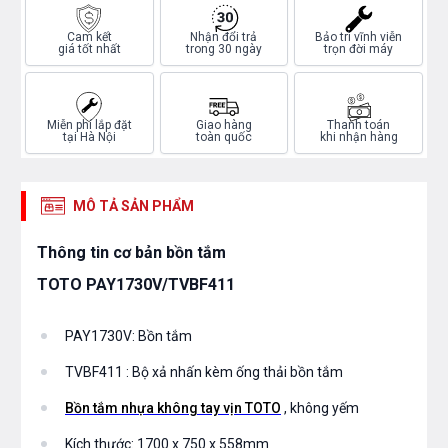
Cam kết
Nhận đổi trả
Bảo trì vĩnh viễn
giá tốt nhất
trong 30 ngày
trọn đời máy
Miễn phí lắp đặt
Giao hàng
Thanh toán
tại Hà Nội
toàn quốc
khi nhận hàng
MÔ TẢ SẢN PHẨM
Thông tin cơ bản bồn tắm
TOTO PAY1730V/TVBF411
PAY1730V: Bồn tắm
TVBF411 : Bộ xả nhấn kèm ống thải bồn tắm
Bồn tắm nhựa không tay vịn TOTO
, không yếm
Kích thước: 1700 x 750 x 558mm