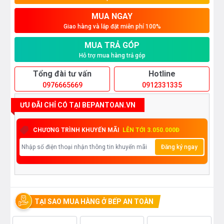
MUA NGAY
Giao hàng và lắp đặt miễn phí 100%
MUA TRẢ GÓP
Hỗ trợ mua hàng trả góp
Tổng đài tư vấn
Hotline
0976665669
0912331335
ƯU ĐÃI CHỈ CÓ TẠI BEPANTOAN.VN
CHƯƠNG TRÌNH KHUYẾN MÃI
LÊN TỚI 3.050.000Đ
Đăng ký ngay
TẠI SAO MUA HÀNG Ở BẾP AN TOÀN