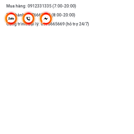
Mua hàng:
0912331335
(7:00-20:00)
Bảo hành:
0976665669
(8:00-20:00)
Công trình/Đại lý:
0976665669
(hỗ trợ 24/7)
THÔNG TIN KHÁC
DOANH NGHIỆP
DANH MỤC SẢN PHẨM
HỖ TRỢ KHÁCH HÀNG
KẾT NỐI VỚI CHÚNG TÔI