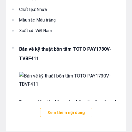
Chất liệu: Nhựa
Màu sắc: Màu trắng
Xuất xứ: Việt Nam
Bản vẽ kỹ thuật bồn tắm TOTO PAY1730V-
TVBF411
Bạn quan tâm tới những sản phẩm bồn tắm cũng như
các sản thiết bị phòng tắm và thiết bị nhà bếp vui
Xem thêm nội dung
long liên hệ với chúng tôi theo hotline 0976665669 -
0912331335 hoặc trực tiếp địa chỉ hệ thống của Bếp