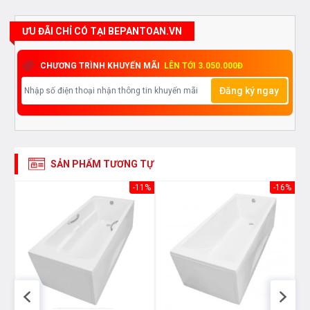
an toàn để được tư vấn tốt nhất từ các nhân viên bán
hàng của chúng tôi
ƯU ĐÃI CHỈ CÓ TẠI BEPANTOAN.VN
CHƯƠNG TRÌNH KHUYẾN MÃI
LÊN TỚI 3.050.000Đ
Đăng ký ngay
SẢN PHẨM TƯƠNG TỰ
14%
-11%
-16%