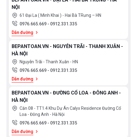
NỘI
61 Đại La ( Minh Khai ) - Hai Bà TRưng – HN
0976.665.669
-
0912.331.335
Dẫn đường
BEPANTOAN.VN - NGUYỄN TRÃI - THANH XUÂN -
HÀ NỘI
Nguyễn Trãi - Thanh Xuân - HN
0976.665.669
-
0912.331.335
Dẫn đường
BEPANTOAN.VN - ĐƯỜNG CỔ LOA - ĐÔNG ANH -
HÀ NỘI
Căn 08 - TT1.4 Khu Dự Án Calyx Residence Đường Cổ
Loa - Đông Anh - Hà Nội
0976.665.669
-
0912.331.335
Dẫn đường