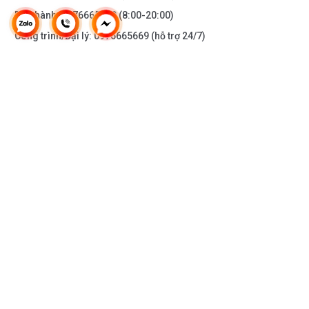
Bảo hành:
0976665669
(8:00-20:00)
Công trình/Đại lý:
0976665669
(hỗ trợ 24/7)
THÔNG TIN KHÁC
DOANH NGHIỆP
DANH MỤC SẢN PHẨM
HỖ TRỢ KHÁCH HÀNG
KẾT NỐI VỚI CHÚNG TÔI