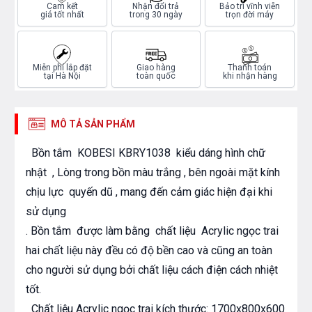
Cam kết
Nhận đổi trả
Bảo trì vĩnh viễn
giá tốt nhất
trong 30 ngày
trọn đời máy
Miễn phí lắp đặt
Giao hàng
Thanh toán
tại Hà Nội
toàn quốc
khi nhận hàng
MÔ TẢ SẢN PHẨM
Bồn tắm KOBESI KBRY1038 kiểu dáng hình chữ
nhật , Lòng trong bồn màu trắng , bên ngoài mặt kính
chịu lực quyến dũ , mang đến cảm giác hiện đại khi
sử dụng
. Bồn tắm được làm bằng chất liệu Acrylic ngọc trai
hai chất liệu này đều có độ bền cao và cũng an toàn
cho người sử dụng bởi chất liệu cách điện cách nhiệt
tốt.
Chất liệu Acrylic ngọc trai kích thước: 1700x800x600