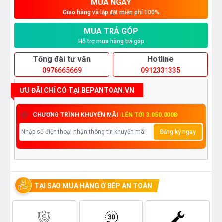
MUA NGAY
Giao hàng và lắp đặt miễn phí 100%
MUA TRẢ GÓP
Hỗ trợ mua hàng trả góp
Tổng đài tư vấn
Hotline
0976665669
0912331335
ƯU ĐÃI CHỈ CÓ TẠI BEPANTOAN.VN
CHƯƠNG TRÌNH KHUYẾN MÃI
LÊN TỚI 3.050.000Đ
Đăng ký ngay
TẠI SAO MUA HÀNG Ở BẾP AN TOÀN