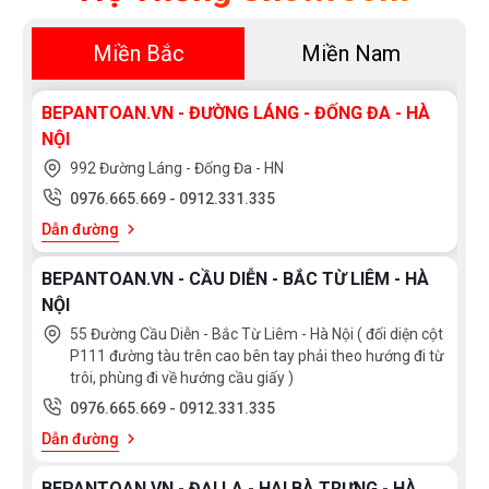
Miền Bắc
Miền Nam
BEPANTOAN.VN - ĐƯỜNG LÁNG - ĐỐNG ĐA - HÀ
NỘI
992 Đường Láng - Đống Đa - HN
0976.665.669
-
0912.331.335
Dẫn đường
BEPANTOAN.VN - CẦU DIỄN - BẮC TỪ LIÊM - HÀ
NỘI
55 Đường Cầu Diễn - Bắc Từ Liêm - Hà Nội ( đối diện cột
P111 đường tàu trên cao bên tay phải theo hướng đi từ
trôi, phùng đi về hướng cầu giấy )
0976.665.669
-
0912.331.335
Dẫn đường
BEPANTOAN.VN - ĐẠI LA - HAI BÀ TRƯNG - HÀ