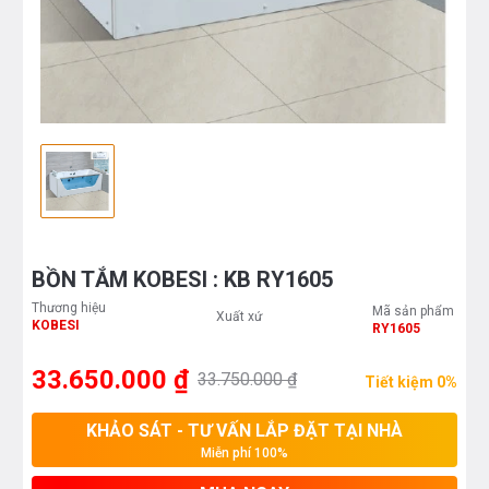
BỒN TẮM KOBESI : KB RY1605
Thương hiệu
Mã sản phẩm
Xuất xứ
KOBESI
RY1605
33.650.000 ₫
33.750.000 ₫
Tiết kiệm 0%
KHẢO SÁT - TƯ VẤN LẮP ĐẶT TẠI NHÀ
Miễn phí 100%