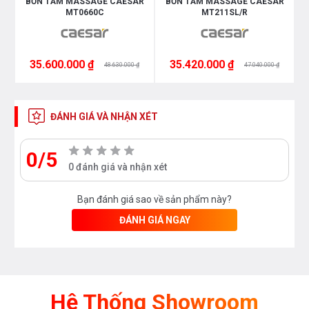
R
BỒN TẮM MASSAGE CAESAR
BỒN TẮM MASSAGE CAESAR
MT0660C
MT211SL/R
35.600.000 ₫
35.420.000 ₫
48.630.000 ₫
47.040.000 ₫
ĐÁNH GIÁ VÀ NHẬN XÉT
0/5
0 đánh giá và nhận xét
Bạn đánh giá sao về sản phẩm này?
ĐÁNH GIÁ NGAY
Hệ Thống Showroom