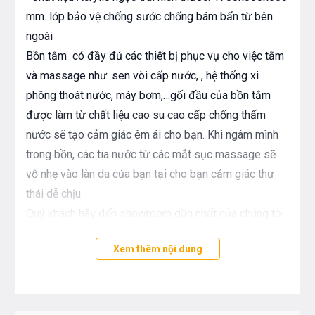
mm. lớp bảo vệ chống sước chống bám bẩn từ bên
ngoài
Bồn tắm có đầy đủ các thiết bị phục vụ cho việc tắm
và massage như: sen vòi cấp nước, , hệ thống xi
phông thoát nước, máy bơm,…gối đầu của bồn tắm
được làm từ chất liệu cao su cao cấp chống thấm
nước sẽ tạo cảm giác êm ái cho bạn. Khi ngâm mình
trong bồn, các tia nước từ các mắt sục massage sẽ
vỗ nhẹ vào làn da của bạn tại cho bạn cảm giác thư
thái dễ chịu.
Quý khách hãy đến showroom gần nhất của chúng tôi
để xem trải nghiệm thực tế về các sản phẩm hoặc gọi
Xem thêm nội dung
theo các số hotline của chúng tôi để được tư vấn và
cập nhật về chương trình ưu đãi hấp dẫn nhất.
Chi tiết :
1: chất liệu : acrylic ngọc trai