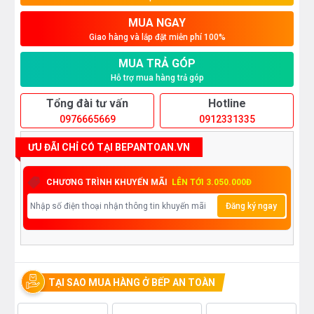
MUA NGAY
Giao hàng và lắp đặt miễn phí 100%
MUA TRẢ GÓP
Hỗ trợ mua hàng trả góp
Tổng đài tư vấn
Hotline
0976665669
0912331335
ƯU ĐÃI CHỈ CÓ TẠI BEPANTOAN.VN
CHƯƠNG TRÌNH KHUYẾN MÃI
LÊN TỚI 3.050.000Đ
Đăng ký ngay
TẠI SAO MUA HÀNG Ở BẾP AN TOÀN