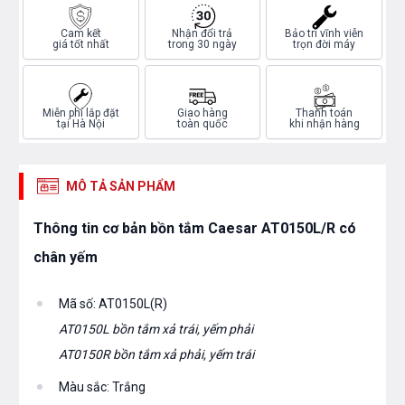
Cam kết
Nhận đổi trả
Bảo trì vĩnh viễn
giá tốt nhất
trong 30 ngày
trọn đời máy
Miễn phí lắp đặt
Giao hàng
Thanh toán
tại Hà Nội
toàn quốc
khi nhận hàng
MÔ TẢ SẢN PHẨM
Thông tin cơ bản bồn tắm Caesar AT0150L/R có
chân yếm
Mã số: AT0150L(R)
AT0150L bồn tắm
xả trái, yếm phải
AT0150R bồn tắm xả
phải, yếm trái
Màu sắc: Trắng