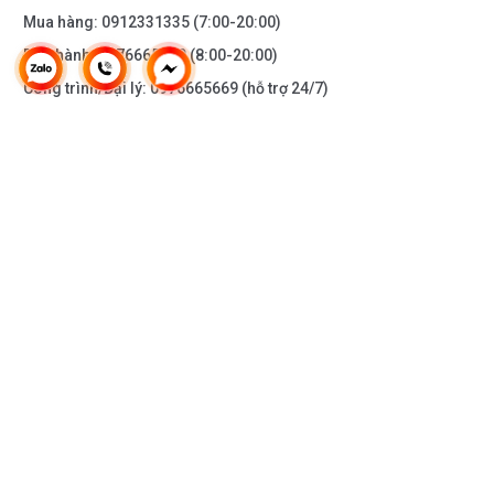
Mua hàng:
0912331335
(7:00-20:00)
Bảo hành:
0976665669
(8:00-20:00)
Công trình/Đại lý:
0976665669
(hỗ trợ 24/7)
THÔNG TIN KHÁC
DOANH NGHIỆP
DANH MỤC SẢN PHẨM
HỖ TRỢ KHÁCH HÀNG
KẾT NỐI VỚI CHÚNG TÔI