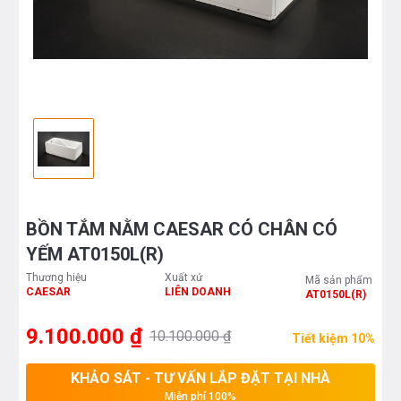
BỒN TẮM NẰM CAESAR CÓ CHÂN CÓ
YẾM AT0150L(R)
Thương hiệu
Xuất xứ
Mã sản phẩm
CAESAR
LIÊN DOANH
AT0150L(R)
9.100.000 ₫
10.100.000 ₫
Tiết kiệm 10%
KHẢO SÁT - TƯ VẤN LẮP ĐẶT TẠI NHÀ
Miễn phí 100%