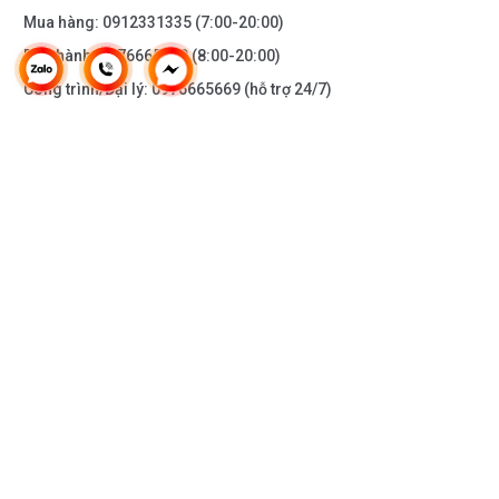
Mua hàng:
0912331335
(7:00-20:00)
Bảo hành:
0976665669
(8:00-20:00)
Công trình/Đại lý:
0976665669
(hỗ trợ 24/7)
THÔNG TIN KHÁC
DOANH NGHIỆP
DANH MỤC SẢN PHẨM
HỖ TRỢ KHÁCH HÀNG
KẾT NỐI VỚI CHÚNG TÔI