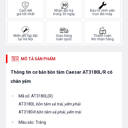
Cam kết
Nhận đổi trả
Bảo trì vĩnh viễn
giá tốt nhất
trong 30 ngày
trọn đời máy
Miễn phí lắp đặt
Giao hàng
Thanh toán
tại Hà Nội
toàn quốc
khi nhận hàng
MÔ TẢ SẢN PHẨM
Thông tin cơ bản bồn tắm Caesar AT3180L/R có
chân yếm
Mã số: AT3180L(R)
AT3180L
bồn tắm xả trái, yếm phải
AT3180
R bồn tắm xả phải, yếm trái
Màu sắc: Trắng