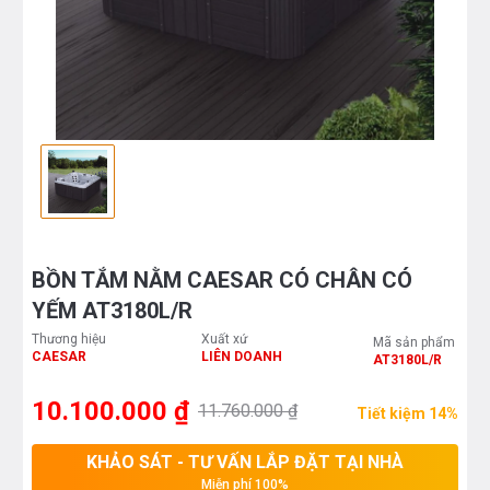
BỒN TẮM NẰM CAESAR CÓ CHÂN CÓ
YẾM AT3180L/R
Thương hiệu
Xuất xứ
Mã sản phẩm
CAESAR
LIÊN DOANH
AT3180L/R
10.100.000 ₫
11.760.000 ₫
Tiết kiệm 14%
KHẢO SÁT - TƯ VẤN LẮP ĐẶT TẠI NHÀ
Miễn phí 100%