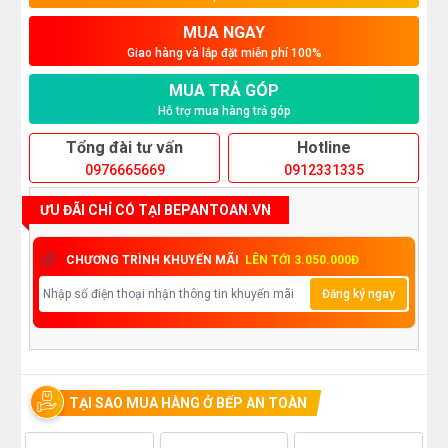
MUA NGAY
Giao hàng và lắp đặt miễn phí 100%
MUA TRẢ GÓP
Hỗ trợ mua hàng trả góp
Tổng đài tư vấn
Hotline
0976665669
0912331335
ƯU ĐÃI CHỈ CÓ TẠI BEPANTOAN.VN
CHƯƠNG TRÌNH KHUYẾN MÃI
LÊN TỚI 3.050.000Đ
Đăng ký ngay
TẠI SAO MUA HÀNG Ở BẾP AN TOÀN