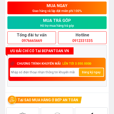
MUA NGAY
Giao hàng và lắp đặt miễn phí 100%
MUA TRẢ GÓP
Hỗ trợ mua hàng trả góp
Tổng đài tư vấn
Hotline
0976665669
0912331335
ƯU ĐÃI CHỈ CÓ TẠI BEPANTOAN.VN
CHƯƠNG TRÌNH KHUYẾN MÃI
LÊN TỚI 3.050.000Đ
Đăng ký ngay
TẠI SAO MUA HÀNG Ở BẾP AN TOÀN