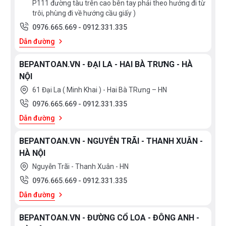
P111 đường tàu trên cao bên tay phải theo hướng đi từ
trôi, phùng đi về hướng cầu giấy )
0976.665.669
-
0912.331.335
Dẫn đường
BEPANTOAN.VN - ĐẠI LA - HAI BÀ TRƯNG - HÀ
NỘI
61 Đại La ( Minh Khai ) - Hai Bà TRưng – HN
0976.665.669
-
0912.331.335
Dẫn đường
BEPANTOAN.VN - NGUYỄN TRÃI - THANH XUÂN -
HÀ NỘI
Nguyễn Trãi - Thanh Xuân - HN
0976.665.669
-
0912.331.335
Dẫn đường
BEPANTOAN.VN - ĐƯỜNG CỔ LOA - ĐÔNG ANH -