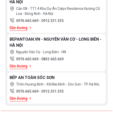
HÀ NỘI
Căn 08 - TT1.4 Khu Dự Án Calyx Residence Đường Cổ
Loa - Đông Anh - Hà Nội
0976.665.669
-
0912.331.335
Dẫn đường
BEPANTOAN.VN - NGUYỄN VĂN CỪ - LONG BIÊN -
HÀ NỘI
Nguyễn Văn Cừ - Long Biên - HN
0976.665.669
-
0833.665.669
Dẫn đường
BẾP AN TOÀN SÓC SƠN
Thôn Hương Đình - Xã Mai Đình - Sóc Sơn - TP Hà Nôị
0976.665.669
-
0912.331.335
Dẫn đường