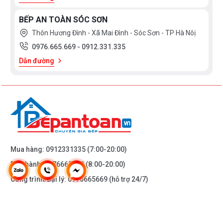
BẾP AN TOÀN SÓC SƠN
Thôn Hương Đình - Xã Mai Đình - Sóc Sơn - TP Hà Nôị
0976.665.669
-
0912.331.335
Dẫn đường
Mua hàng:
0912331335
(7:00-20:00)
Bảo hành:
0976665669
(8:00-20:00)
Công trình/Đại lý:
0976665669
(hỗ trợ 24/7)