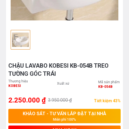
CHẬU LAVABO KOBESI KB-054B TREO
TƯỜNG GÓC TRÁI
Thương hiệu
Mã sản phẩm
Xuất xứ
KOBESI
KB-054B
2.250.000 ₫
3.950.000 ₫
Tiết kiệm 43%
KHẢO SÁT - TƯ VẤN LẮP ĐẶT TẠI NHÀ
Miễn phí 100%