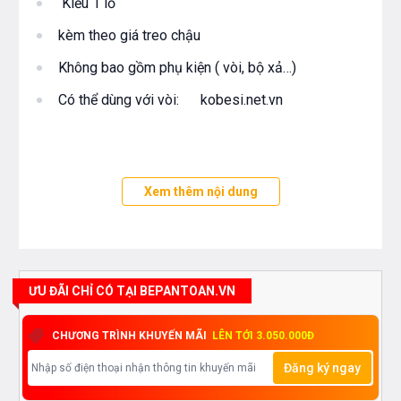
Kiểu 1 lỗ
kèm theo giá treo chậu
Không bao gồm phụ kiện ( vòi, bộ xả…)
Có thể dùng với vòi: kobesi.net.vn
Xem thêm nội dung
ƯU ĐÃI CHỈ CÓ TẠI BEPANTOAN.VN
CHƯƠNG TRÌNH KHUYẾN MÃI
LÊN TỚI 3.050.000Đ
Đăng ký ngay