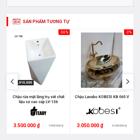
SẢN PHẨM TƯƠNG TỰ
-8%
-56%
-3%
5
Chậu rửa mặt lăng trụ vát chất
Chậu Lavabo KOBESI KB 065 V
liệu sứ cao cấp LV-156
3.500.000 ₫
3.050.000 ₫
7.900.000 ₫
3.150.000 ₫