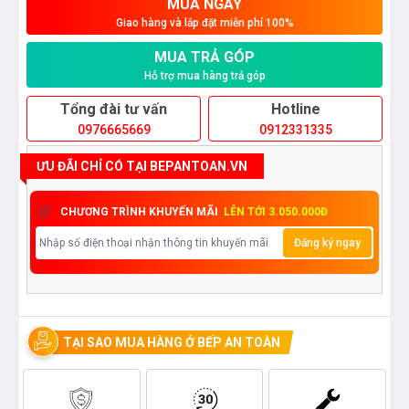
MUA NGAY
Giao hàng và lắp đặt miễn phí 100%
MUA TRẢ GÓP
Hỗ trợ mua hàng trả góp
Tổng đài tư vấn
Hotline
0976665669
0912331335
ƯU ĐÃI CHỈ CÓ TẠI BEPANTOAN.VN
CHƯƠNG TRÌNH KHUYẾN MÃI
LÊN TỚI 3.050.000Đ
Đăng ký ngay
TẠI SAO MUA HÀNG Ở BẾP AN TOÀN