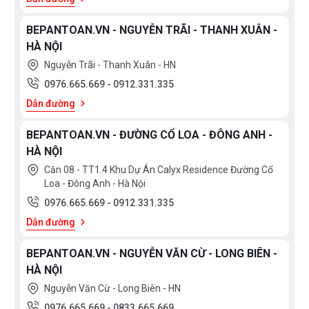
BEPANTOAN.VN - NGUYỄN TRÃI - THANH XUÂN -
HÀ NỘI
Nguyễn Trãi - Thanh Xuân - HN
0976.665.669
-
0912.331.335
Dẫn đường
BEPANTOAN.VN - ĐƯỜNG CỔ LOA - ĐÔNG ANH -
HÀ NỘI
Căn 08 - TT1.4 Khu Dự Án Calyx Residence Đường Cổ
Loa - Đông Anh - Hà Nội
0976.665.669
-
0912.331.335
Dẫn đường
BEPANTOAN.VN - NGUYỄN VĂN CỪ - LONG BIÊN -
HÀ NỘI
Nguyễn Văn Cừ - Long Biên - HN
0976.665.669
-
0833.665.669