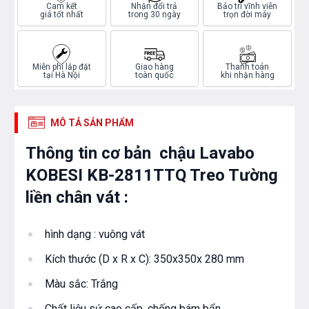
Cam kết
Nhận đổi trả
Bảo trì vĩnh viễn
giá tốt nhất
trong 30 ngày
trọn đời máy
Miễn phí lắp đặt
Giao hàng
Thanh toán
tại Hà Nội
toàn quốc
khi nhận hàng
MÔ TẢ SẢN PHẨM
Thông tin cơ bản chậu Lavabo
KOBESI KB-2811TTQ Treo Tường
liền chân vát :
hình dạng : vuông vát
Kích thước (D x R x C): 350x350x 280 mm
Màu sắc: Trắng​
Chất liệu sứ cao cấp, chống bám bẩn