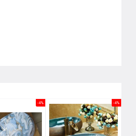
Nôị
0976.665.669
-
0912.331.335
-4%
-4%