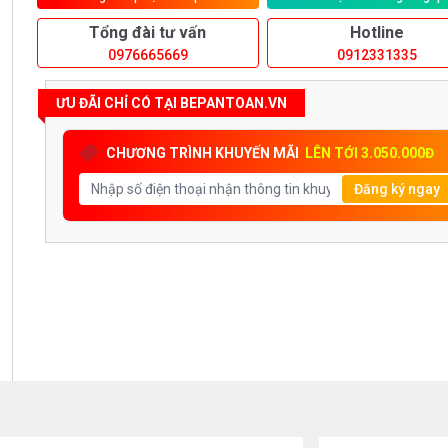
Tổng đài tư vấn
Hotline
0976665669
0912331335
ƯU ĐÃI CHỈ CÓ TẠI BEPANTOAN.VN
CHƯƠNG TRÌNH KHUYẾN MÃI
LÊN TỚI 3.050.000Đ
Đăng ký ngay