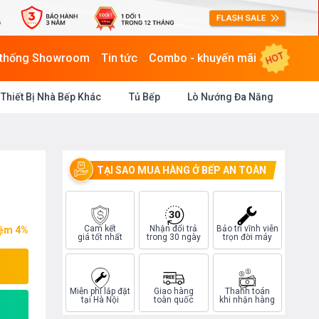
HOT
 thống Showroom
Tin tức
Combo - khuyến mãi
Thiết Bị Nhà Bếp Khác
Tủ Bếp
Lò Nướng Đa Năng
TẠI SAO MUA HÀNG Ở BẾP AN TOÀN
Cam kết
Nhận đổi trả
Bảo trì vĩnh viễn
iệm 4%
giá tốt nhất
trong 30 ngày
trọn đời máy
Miễn phí lắp đặt
Giao hàng
Thanh toán
tại Hà Nội
toàn quốc
khi nhận hàng