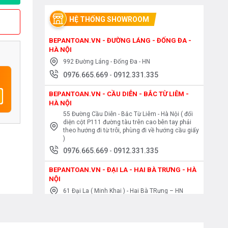
HỆ THỐNG SHOWROOM
BEPANTOAN.VN - ĐƯỜNG LÁNG - ĐỐNG ĐA -
HÀ NỘI
992 Đường Láng - Đống Đa - HN
0976.665.669
-
0912.331.335
BEPANTOAN.VN - CẦU DIỄN - BẮC TỪ LIÊM -
HÀ NỘI
55 Đường Cầu Diễn - Bắc Từ Liêm - Hà Nội ( đối
diện cột P111 đường tàu trên cao bên tay phải
theo hướng đi từ trôi, phùng đi về hướng cầu giấy
)
0976.665.669
-
0912.331.335
BEPANTOAN.VN - ĐẠI LA - HAI BÀ TRƯNG - HÀ
NỘI
61 Đại La ( Minh Khai ) - Hai Bà TRưng – HN
0976.665.669
-
0912.331.335
BEPANTOAN.VN - NGUYỄN TRÃI - THANH