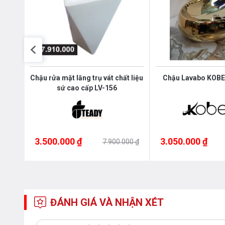
 Treo
Chậu rửa mặt lăng trụ vát chất liệu
Chậu Lavabo KOBES
sứ cao cấp LV-156
3.500.000 ₫
3.050.000 ₫
000 ₫
7.900.000 ₫
ĐÁNH GIÁ VÀ NHẬN XÉT