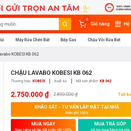
0
Giỏ hàng
Hệ
Mùi
Máy Rửa Chén Bát
Bếp Gas
Chậu Vòi Rửa Bát
avabo KOBESI KB 062
CHẬU LAVABO KOBESI KB 062
|
|
Thương hiệu
KOBESI
Xuất xứ
Mã sản phẩm
KB 062
2.750.000 ₫
2.850.000 ₫
Tiết k
KHẢO SÁT - TƯ VẤN LẮP ĐẶT TẠI NHÀ
Miễn phí 100%
MUA NGAY
MUA TRẢ GÓP
Giao hàng và lắp đặt miễn phí 100%
Hỗ trợ mua hàng trả góp