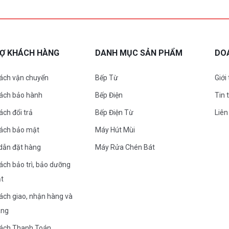
RỢ KHÁCH HÀNG
DANH MỤC SẢN PHẨM
DO
ách vận chuyển
Bếp Từ
Giới
sách bảo hành
Bếp Điện
Tin 
ách đổi trả
Bếp Điện Từ
Liên
sách bảo mật
Máy Hút Mùi
dẫn đặt hàng
Máy Rửa Chén Bát
ách bảo trì, bảo dưỡng
ặt
ách giao, nhận hàng và
àng
sách Thanh Toán