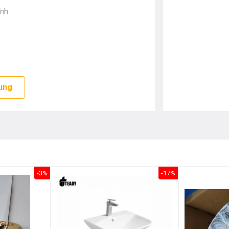
nh.
ung
-3%
-17%