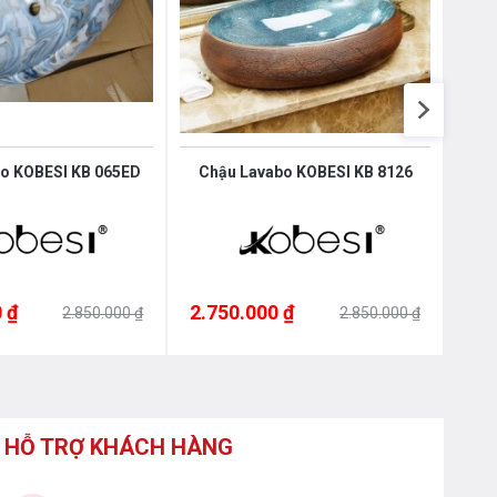
o KOBESI KB 065ED
Chậu Lavabo KOBESI KB 8126
Chậ
 ₫
2.750.000 ₫
2.7
2.850.000 ₫
2.850.000 ₫
HỖ TRỢ KHÁCH HÀNG