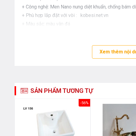
+ Công nghệ: Men Nano nung diệt khuẩn, chống bám dí
+ Phù hợp lắp đặt với vòi : kobesi.net.vn
+ Màu sắc: màu vân đá
Xem thêm nội d
SẢN PHẨM TƯƠNG TỰ
-8%
-56%