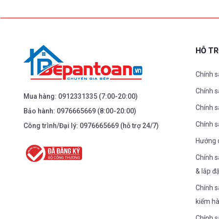
BEPANTOAN.VN - ĐẠI LA - HAI BÀ TRƯNG -
HÀ NỘI
61 Đại La ( Minh Khai ) - Hai Bà TRưng – HN
0976.665.669
-
0912.331.335
HỖ T
Dẫn đường
Chính s
Chính 
BEPANTOAN.VN - NGUYỄN TRÃI - THANH
Mua hàng:
0912331335
(7:00-20:00)
XUÂN - HÀ NỘI
Chính s
Bảo hành:
0976665669
(8:00-20:00)
Nguyễn Trãi - Thanh Xuân - HN
Chính 
Công trình/Đại lý:
0976665669
(hỗ trợ 24/7)
0976.665.669
-
0912.331.335
Hướng 
Dẫn đường
Chính s
& lắp đ
BEPANTOAN.VN - ĐƯỜNG CỔ LOA - ĐÔNG
Chính s
ANH - HÀ NỘI
kiểm h
Căn 08 - TT1.4 Khu Dự Án Calyx Residence Đường
Cổ Loa - Đông Anh - Hà Nội
Chính 