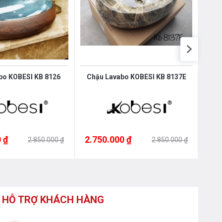
bo KOBESI KB 8126
Chậu Lavabo KOBESI KB 8137E
Ch
 ₫
2.750.000 ₫
2.7
2.850.000 ₫
2.850.000 ₫
HỖ TRỢ KHÁCH HÀNG