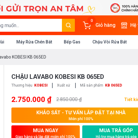
0
Giỏ hàng
Hệ
Mùi
Máy Rửa Chén Bát
Bếp Gas
Chậu Vòi Rửa Bát
avabo KOBESI KB 065ED
CHẬU LAVABO KOBESI KB 065ED
|
|
Thương hiệu
KOBESI
Xuất xứ
Mã sản phẩm
KB 065ED
2.750.000 ₫
2.850.000 ₫
Tiết k
KHẢO SÁT - TƯ VẤN LẮP ĐẶT TẠI NHÀ
Miễn phí 100%
MUA NGAY
MUA TRẢ GÓP
Giao hàng và lắp đặt miễn phí 100%
Hỗ trợ mua hàng trả góp