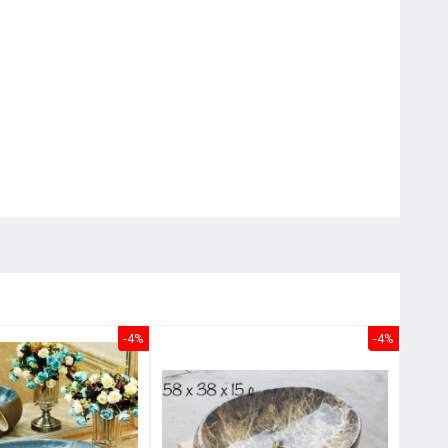
Nôị
0976.665.669
-
0912.331.335
-4%
-4%