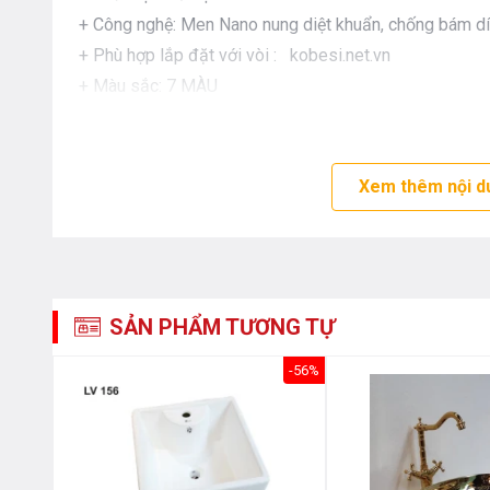
+ Công nghệ: Men Nano nung diệt khuẩn, chống bám dí
+ Phù hợp lắp đặt với vòi : kobesi.net.vn
+ Màu sắc: 7 MÀU
Xem thêm nội d
SẢN PHẨM TƯƠNG TỰ
-8%
-56%