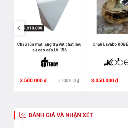
 Treo
Chậu rửa mặt lăng trụ vát chất liệu
Chậu Lavabo KOBES
sứ cao cấp LV-156
3.500.000 ₫
3.050.000 ₫
000 ₫
7.900.000 ₫
ĐÁNH GIÁ VÀ NHẬN XÉT