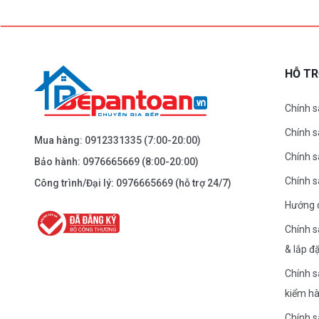
BEPANTOAN.VN - ĐẠI LA - HAI BÀ TRƯNG -
HÀ NỘI
61 Đại La ( Minh Khai ) - Hai Bà TRưng – HN
0976.665.669
-
0912.331.335
HỖ T
Dẫn đường
Chính s
Chính 
BEPANTOAN.VN - NGUYỄN TRÃI - THANH
Mua hàng:
0912331335
(7:00-20:00)
XUÂN - HÀ NỘI
Chính s
Bảo hành:
0976665669
(8:00-20:00)
Nguyễn Trãi - Thanh Xuân - HN
Chính 
Công trình/Đại lý:
0976665669
(hỗ trợ 24/7)
0976.665.669
-
0912.331.335
Hướng 
Dẫn đường
Chính s
& lắp đ
BEPANTOAN.VN - ĐƯỜNG CỔ LOA - ĐÔNG
Chính s
ANH - HÀ NỘI
kiểm h
Căn 08 - TT1.4 Khu Dự Án Calyx Residence Đường
Cổ Loa - Đông Anh - Hà Nội
Chính 