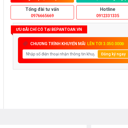
Tổng đài tư vấn
Hotline
0976665669
0912331335
ƯU ĐÃI CHỈ CÓ TẠI BEPANTOAN.VN
CHƯƠNG TRÌNH KHUYẾN MÃI
LÊN TỚI 3.050.000Đ
Đăng ký ngay