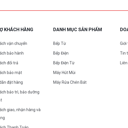
RỢ KHÁCH HÀNG
DANH MỤC SẢN PHẨM
DO
ách vận chuyển
Bếp Từ
Giới
sách bảo hành
Bếp Điện
Tin 
ách đổi trả
Bếp Điện Từ
Liên
sách bảo mật
Máy Hút Mùi
dẫn đặt hàng
Máy Rửa Chén Bát
ách bảo trì, bảo dưỡng
ặt
ách giao, nhận hàng và
àng
sách Thanh Toán