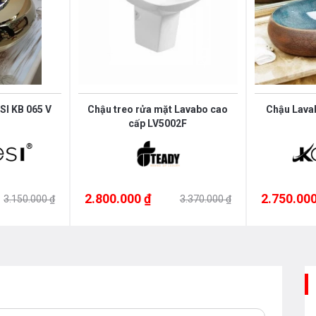
I KB 065 V
Chậu treo rửa mặt Lavabo cao
Chậu Lava
cấp LV5002F
2.800.000 ₫
2.750.000
3.150.000 ₫
3.370.000 ₫