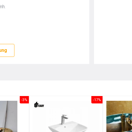
nh.
ung
-3%
-17%