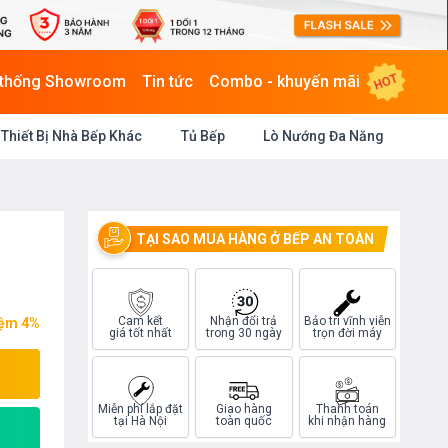
HOT
 thống Showroom
Tin tức
Combo - khuyến mãi
Thiết Bị Nhà Bếp Khác
Tủ Bếp
Lò Nướng Đa Năng
TẠI SAO MUA HÀNG Ở BẾP AN TOÀN
Cam kết
Nhận đổi trả
Bảo trì vĩnh viễn
iệm 4%
giá tốt nhất
trong 30 ngày
trọn đời máy
Miễn phí lắp đặt
Giao hàng
Thanh toán
tại Hà Nội
toàn quốc
khi nhận hàng