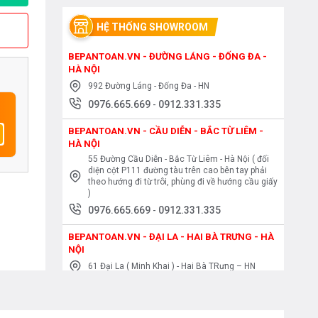
HỆ THỐNG SHOWROOM
BEPANTOAN.VN - ĐƯỜNG LÁNG - ĐỐNG ĐA -
HÀ NỘI
992 Đường Láng - Đống Đa - HN
0976.665.669
-
0912.331.335
BEPANTOAN.VN - CẦU DIỄN - BẮC TỪ LIÊM -
HÀ NỘI
55 Đường Cầu Diễn - Bắc Từ Liêm - Hà Nội ( đối
diện cột P111 đường tàu trên cao bên tay phải
theo hướng đi từ trôi, phùng đi về hướng cầu giấy
)
0976.665.669
-
0912.331.335
BEPANTOAN.VN - ĐẠI LA - HAI BÀ TRƯNG - HÀ
NỘI
61 Đại La ( Minh Khai ) - Hai Bà TRưng – HN
0976.665.669
-
0912.331.335
BEPANTOAN.VN - NGUYỄN TRÃI - THANH