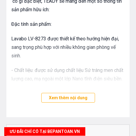
có gì đặc biệt, TEADY sẽ mang đến một số thông tin
sản phẩm hữu ích:
Đặc tính sản phẩm:
Lavabo LV-8273 được thiết kế theo hướng hiện đại,
sang trọng phù hợp với nhiều không gian phòng vế
sinh.
- Chất liệu: được sử dụng chất liệu Sứ tráng men chất
lượng cao, mạ ngoài một lớp Nano tĩnh điện siêu bền.
- Nhóm sản phẩm: Lavabo dương bàn
Xem thêm nội dung
- Chậu được thiết kế Dương Bàn.
- Kích thước: 500x400x150 mm
ƯU ĐÃI CHỈ CÓ TẠI BEPANTOAN.VN