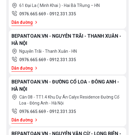
- Đồng thời giúp tiết kiệm thời gian và công sức vệ
61 Đại La ( Minh Khai ) - Hai Bà TRưng – HN
sinh mà không cần sử dụng đến hóa chất tẩy rửa.
0976.665.669
-
0912.331.335
Dẫn đường
- Với công nghệ vượt trội, chậu lavabo TEADY của gia
đình bạn sẽ sở hữu bề mặt sứ trắng sáng hoàn hảo
BEPANTOAN.VN - NGUYỄN TRÃI - THANH XUÂN -
HÀ NỘI
lên tới 100 năm. Đảm bảo cho sức khỏe của người
Nguyễn Trãi - Thanh Xuân - HN
dùng khi chậu lavabo không phải sử dụng quá nhiều
0976.665.669
-
0912.331.335
hóa chất để tẩy rửa.
Dẫn đường
- Quy trình sản xuất
BEPANTOAN.VN - ĐƯỜNG CỔ LOA - ĐÔNG ANH -
HÀ NỘI
Lựa chọn chất liệu đồng tốt
Căn 08 - TT1.4 Khu Dự Án Calyx Residence Đường Cổ
Tạo phôi bằng máy đúc áp lực cao (với các sản
Loa - Đông Anh - Hà Nội
phẩn đúc)và máy CNC
0976.665.669
-
0912.331.335
Dẫn đường
Gia công bằng máy tự động với độ chính xác cao
Mạ mẫu sản phẩm.
BEPANTOAN.VN - NGUYỄN VĂN CỪ - LONG BIÊN -