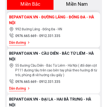
sứ cao cấp, nhờ vậy bề mặt sản phẩm luôn đảm bảo
Miền Bắc
Miền Nam
độ sáng bóng và nhẵn, tạo điểm nhấn hiệu quả cho
khu vực phòng tắm của gia đình bạn.
BEPANTOAN.VN - ĐƯỜNG LÁNG - ĐỐNG ĐA - HÀ
NỘI
- Chậu lavabo TEADY còn được ứng dụng công nghệ
992 Đường Láng - Đống Đa - HN
CeFiONtect. Với công nghệ chống bám bẩn
0976.665.669
-
0912.331.335
CeFiONtect giúp lòng chậu lavabo siêu nhẵn, hạn chế
Dẫn đường
tối đa các vết bẩn, vi khuẩn, tiện dụng cho việc vệ sinh
BEPANTOAN.VN - CẦU DIỄN - BẮC TỪ LIÊM - HÀ
hàng ngày
NỘI
- Với công nghệ này, bề mặt sứ được phủ lớp men
55 Đường Cầu Diễn - Bắc Từ Liêm - Hà Nội ( đối diện cột
P111 đường tàu trên cao bên tay phải theo hướng đi từ
siêu nhẵn, lớp men ngăn không cho chất bẩn, vi khuẩn
trôi, phùng đi về hướng cầu giấy )
hay nấm mốc bám vào bề mặt. Hơn nữa với công nghệ
0976.665.669
-
0912.331.335
CeFiONtect sẽ giúp bề mặt luôn được sáng bóng,
Dẫn đường
không bị ố vàng trong thời gian dài, tăng tuổi thọ cho
chậu rửa.
BEPANTOAN.VN - ĐẠI LA - HAI BÀ TRƯNG - HÀ
NỘI