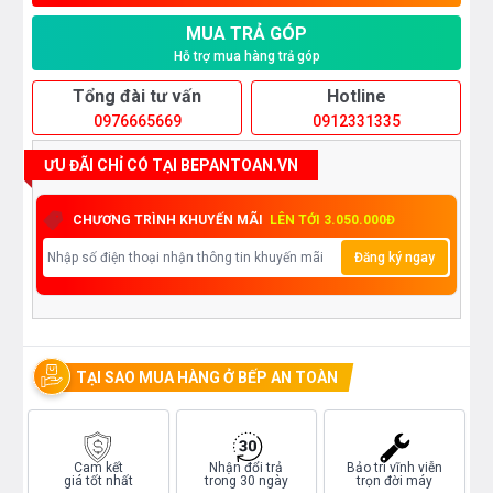
MUA TRẢ GÓP
Hỗ trợ mua hàng trả góp
Tổng đài tư vấn
Hotline
0976665669
0912331335
ƯU ĐÃI CHỈ CÓ TẠI BEPANTOAN.VN
CHƯƠNG TRÌNH KHUYẾN MÃI
LÊN TỚI 3.050.000Đ
Đăng ký ngay
TẠI SAO MUA HÀNG Ở BẾP AN TOÀN
Cam kết
Nhận đổi trả
Bảo trì vĩnh viễn
giá tốt nhất
trong 30 ngày
trọn đời máy