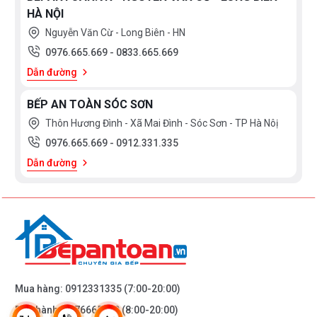
HÀ NỘI
Mạ tự động trên dây truyền
Nguyễn Văn Cừ - Long Biên - HN
Đánh bóng sản phẩm.
0976.665.669
-
0833.665.669
Lắp ráp sản phẩm
Dẫn đường
Kiểm tra, thử nước, đồng gói sản phẩm.
BẾP AN TOÀN SÓC SƠN
Phân phối tới các đại lý độc quyền, ủy quyền của
Thôn Hương Đình - Xã Mai Đình - Sóc Sơn - TP Hà Nôị
khu vực.
0976.665.669
-
0912.331.335
Dẫn đường
Mua hàng:
0912331335
(7:00-20:00)
Bảo hành:
0976665669
(8:00-20:00)