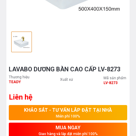
LAVABO DƯƠNG BÀN CAO CẤP LV-8273
Thương hiệu
Mã sản phẩm
Xuất xứ
TEADY
LV-8273
Liên hệ
KHẢO SÁT - TƯ VẤN LẮP ĐẶT TẠI NHÀ
Miễn phí 100%
MUA NGAY
Giao hàng và lắp đặt miễn phí 100%