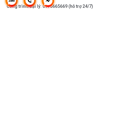
Công trình/Đại lý:
0976665669
(hỗ trợ 24/7)
THÔNG TIN KHÁC
DOANH NGHIỆP
DANH MỤC SẢN PHẨM
HỖ TRỢ KHÁCH HÀNG
KẾT NỐI VỚI CHÚNG TÔI