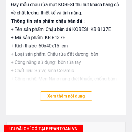
Đây mẫu chậu rửa mặt KOBESI thu hút khách hàng cả
về chất lượng, thiết kế và tính năng.
Thông tin sản phẩm chậu bàn đá :
+ Tên sản phẩm: Chậu bàn đá KOBESI :KB 8137E
+ Mã sản phẩm: KB 8137E
+ Kích thước: 60x40x15 cm
+ Loại sản phẩm: Chậu rửa đặt dương bàn
+ Công năng sử dụng: bồn rửa tay
+ Chất liệu: Sứ vệ sinh Ceramic
+ Công nghệ: Men Nano nung diệt khuẩn, chống bám
dính.
+ Phù hợp lắp đặt với vòi : kobesi.net.vn
Xem thêm nội dung
+ Màu sắc: màu vân đá đen
ƯU ĐÃI CHỈ CÓ TẠI BEPANTOAN.VN