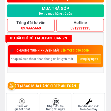
MUA TRẢ GÓP
Hỗ trợ mua hàng trả góp
Tổng đài tư vấn
Hotline
0976665669
0912331335
ƯU ĐÃI CHỈ CÓ TẠI BEPANTOAN.VN
CHƯƠNG TRÌNH KHUYẾN MÃI
LÊN TỚI 3.050.000Đ
Đăng ký ngay
TẠI SAO MUA HÀNG Ở BẾP AN TOÀN
Cam kết
Nhận đổi trả
Bảo trì vĩnh viễn
giá tốt nhất
trong 30 ngày
trọn đời máy