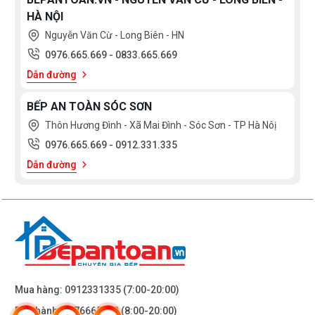
HÀ NỘI
Nguyễn Văn Cừ - Long Biên - HN
0976.665.669
-
0833.665.669
Dẫn đường
BẾP AN TOÀN SÓC SƠN
Thôn Hương Đình - Xã Mai Đình - Sóc Sơn - TP Hà Nôị
0976.665.669
-
0912.331.335
Dẫn đường
Mua hàng:
0912331335
(7:00-20:00)
Bảo hành:
0976665669
(8:00-20:00)