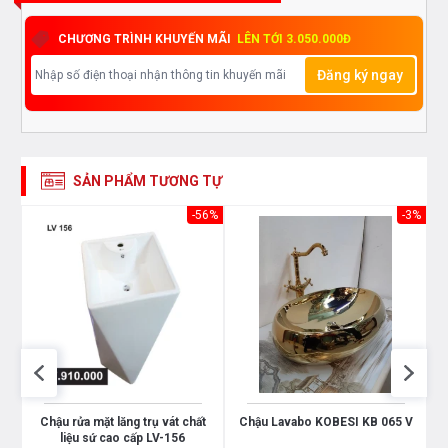
CHƯƠNG TRÌNH KHUYẾN MÃI
LÊN TỚI 3.050.000Đ
Đăng ký ngay
SẢN PHẨM TƯƠNG TỰ
-8%
-56%
-3%
5
Chậu rửa mặt lăng trụ vát chất
Chậu Lavabo KOBESI KB 065 V
liệu sứ cao cấp LV-156