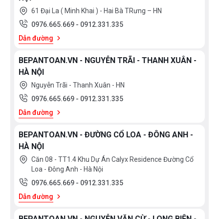
61 Đại La ( Minh Khai ) - Hai Bà TRưng – HN
0976.665.669
-
0912.331.335
Dẫn đường
BEPANTOAN.VN - NGUYỄN TRÃI - THANH XUÂN -
HÀ NỘI
Nguyễn Trãi - Thanh Xuân - HN
0976.665.669
-
0912.331.335
Dẫn đường
BEPANTOAN.VN - ĐƯỜNG CỔ LOA - ĐÔNG ANH -
HÀ NỘI
Căn 08 - TT1.4 Khu Dự Án Calyx Residence Đường Cổ
Loa - Đông Anh - Hà Nội
0976.665.669
-
0912.331.335
Dẫn đường
BEPANTOAN.VN - NGUYỄN VĂN CỪ - LONG BIÊN -