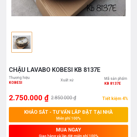
CHẬU LAVABO KOBESI KB 8137E
Thương hiệu
Mã sản phẩm
Xuất xứ
KOBESI
KB 8137E
2.750.000 ₫
2.850.000 ₫
Tiết kiệm 4%
KHẢO SÁT - TƯ VẤN LẮP ĐẶT TẠI NHÀ
Miễn phí 100%
MUA NGAY
Giao hàng và lắp đặt miễn phí 100%