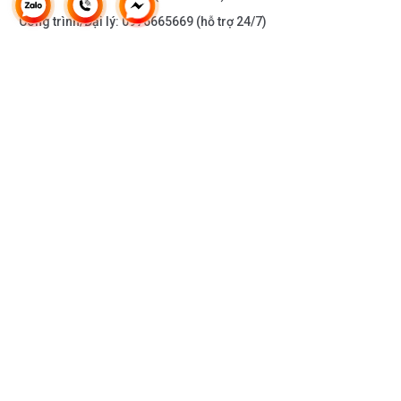
Công trình/Đại lý:
0976665669
(hỗ trợ 24/7)
THÔNG TIN KHÁC
DOANH NGHIỆP
DANH MỤC SẢN PHẨM
HỖ TRỢ KHÁCH HÀNG
KẾT NỐI VỚI CHÚNG TÔI