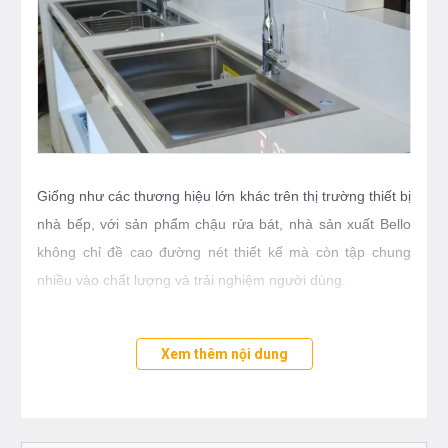
Giống như các thương hiệu lớn khác trên thị trường thiết bị
nhà bếp, với sản phẩm chậu rửa bát, nhà sản xuất Bello
không chỉ đề cao đường nét thiết kế mà còn tập chung
nhiều vào chất lượng và trải nghiệm người dùng.
-
Chậu rửa bát
Bello BL - C580
2 hố , chống ồn cho
Xem thêm nội dung
không gian phòng bếp tiện nghi, thuận tiện hơn.