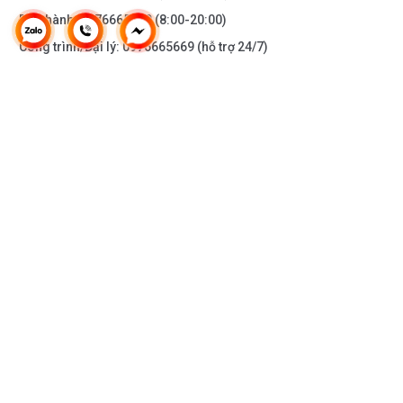
Bảo hành:
0976665669
(8:00-20:00)
Công trình/Đại lý:
0976665669
(hỗ trợ 24/7)
THÔNG TIN KHÁC
DOANH NGHIỆP
DANH MỤC SẢN PHẨM
HỖ TRỢ KHÁCH HÀNG
KẾT NỐI VỚI CHÚNG TÔI