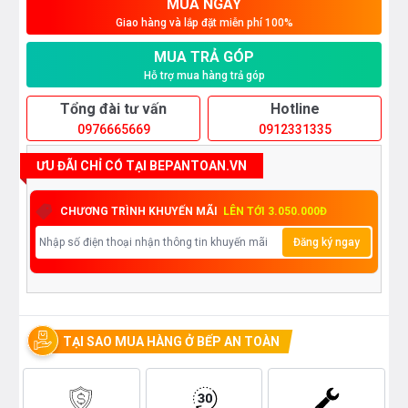
MUA NGAY
Giao hàng và lắp đặt miễn phí 100%
MUA TRẢ GÓP
Hỗ trợ mua hàng trả góp
Tổng đài tư vấn
Hotline
0976665669
0912331335
ƯU ĐÃI CHỈ CÓ TẠI BEPANTOAN.VN
CHƯƠNG TRÌNH KHUYẾN MÃI
LÊN TỚI 3.050.000Đ
Đăng ký ngay
TẠI SAO MUA HÀNG Ở BẾP AN TOÀN