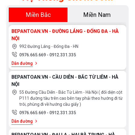
* Độ dày: 1.5mm và vành: 5.0mm
Miền Bắc
Miền Nam
* Chủng loại: chậu rửa bát 2 hố chống ồn
Bạn quan tâm tới những sản phẩm chậu rửa bát cũng
BEPANTOAN.VN - ĐƯỜNG LÁNG - ĐỐNG ĐA - HÀ
như các sản phẩm thiết bị phòng tắm và thiết bị nhà
NỘI
bếp vui lòng liên hệ với chúng tôi theo
hotline
992 Đường Láng - Đống Đa - HN
0976665669 - 0912331335
để có giá tốt nhất hoặc tới
0976.665.669
-
0912.331.335
trực tiếp địa chỉ hệ thống của Bếp an toàn để được tư
Dẫn đường
vấn tốt nhất từ các nhân viên bán hàng của chúng
BEPANTOAN.VN - CẦU DIỄN - BẮC TỪ LIÊM - HÀ
tôi!
NỘI
55 Đường Cầu Diễn - Bắc Từ Liêm - Hà Nội ( đối diện cột
P111 đường tàu trên cao bên tay phải theo hướng đi từ
trôi, phùng đi về hướng cầu giấy )
0976.665.669
-
0912.331.335
Dẫn đường
BEPANTOAN.VN - ĐẠI LA - HAI BÀ TRƯNG - HÀ