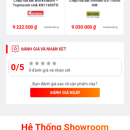
k
Chậu rửa bát Workstation –
Chậu rửa bát Giovani GS-10050
Topmount sink KN11650TD
HM
9.222.500 ₫
9.030.000 ₫
10.850.000 ₫
10.660.000 ₫
ĐÁNH GIÁ VÀ NHẬN XÉT
0/5
0 đánh giá và nhận xét
Thông tin về chậu rửa bát Bello BL - C580
Bạn đánh giá sao về sản phẩm này?
* Mã sản phẩm: BL - C580
ĐÁNH GIÁ NGAY
* Chất liệu: inox sus 304
* Kích thước chậu: 830x460x230mm
Hệ Thống Showroom