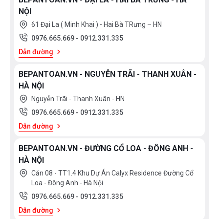
NỘI
61 Đại La ( Minh Khai ) - Hai Bà TRưng – HN
0976.665.669
-
0912.331.335
Dẫn đường
BEPANTOAN.VN - NGUYỄN TRÃI - THANH XUÂN -
HÀ NỘI
Nguyễn Trãi - Thanh Xuân - HN
0976.665.669
-
0912.331.335
Dẫn đường
BEPANTOAN.VN - ĐƯỜNG CỔ LOA - ĐÔNG ANH -
HÀ NỘI
Căn 08 - TT1.4 Khu Dự Án Calyx Residence Đường Cổ
Loa - Đông Anh - Hà Nội
0976.665.669
-
0912.331.335
Dẫn đường