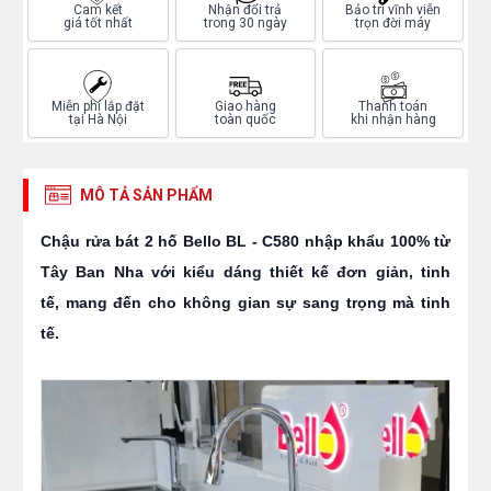
Cam kết
Nhận đổi trả
Bảo trì vĩnh viễn
giá tốt nhất
trong 30 ngày
trọn đời máy
Miễn phí lắp đặt
Giao hàng
Thanh toán
tại Hà Nội
toàn quốc
khi nhận hàng
MÔ TẢ SẢN PHẨM
Chậu rửa bát 2 hố Bello BL - C580 nhập khẩu 100% từ
Tây Ban Nha với kiểu dáng thiết kế đơn giản, tinh
tế, mang đến cho không gian sự sang trọng mà tinh
tế.