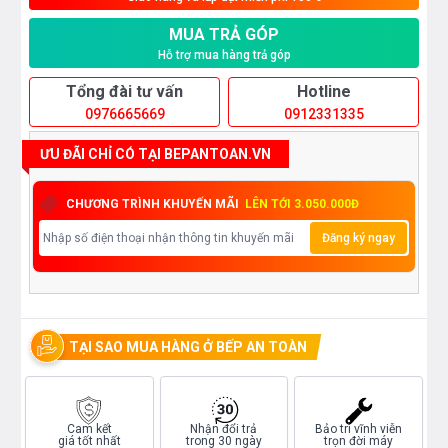
MUA TRẢ GÓP
Hỗ trợ mua hàng trả góp
Tổng đài tư vấn
Hotline
0976665669
0912331335
ƯU ĐÃI CHỈ CÓ TẠI BEPANTOAN.VN
CHƯƠNG TRÌNH KHUYẾN MÃI
LÊN TỚI 3.050.000Đ
Đăng ký ngay
TẠI SAO MUA HÀNG Ở BẾP AN TOÀN
Cam kết
Nhận đổi trả
Bảo trì vĩnh viễn
giá tốt nhất
trong 30 ngày
trọn đời máy