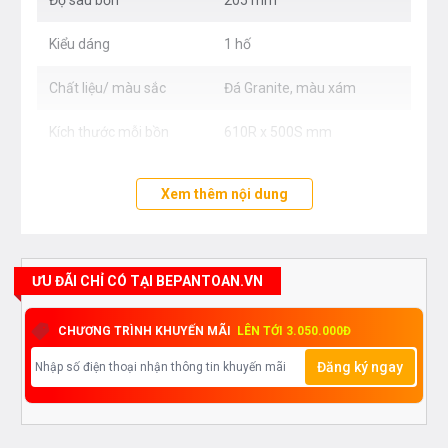
Độ sâu bồn
205 mm
Kiểu dáng
1 hố
Chất liệu/ màu sắc
Đá Granite, màu xám
Kích thước mỗi bồn
610R x 500S mm
Xem thêm nội dung
ƯU ĐÃI CHỈ CÓ TẠI BEPANTOAN.VN
CHƯƠNG TRÌNH KHUYẾN MÃI
LÊN TỚI 3.050.000Đ
Đăng ký ngay