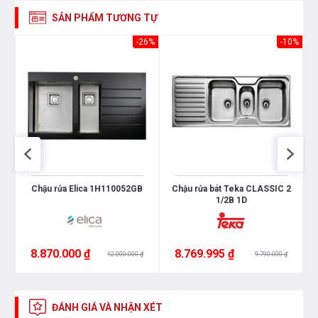
SẢN PHẨM TƯƠNG TỰ
13%
-26%
-10%
B
Chậu rửa Elica 1H110052GB
Chậu rửa bát Teka CLASSIC 2
1/2B 1D
8.870.000 ₫
8.769.995 ₫
12.000.000 ₫
9.790.000 ₫
ĐÁNH GIÁ VÀ NHẬN XÉT