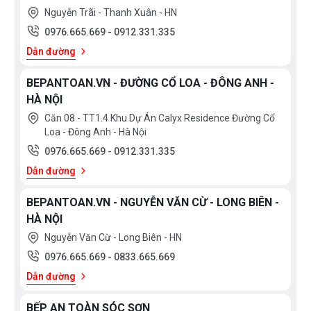
Nguyễn Trãi - Thanh Xuân - HN
0976.665.669
-
0912.331.335
Dẫn đường
BEPANTOAN.VN - ĐƯỜNG CỔ LOA - ĐÔNG ANH -
HÀ NỘI
Căn 08 - TT1.4 Khu Dự Án Calyx Residence Đường Cổ
Loa - Đông Anh - Hà Nội
0976.665.669
-
0912.331.335
Dẫn đường
BEPANTOAN.VN - NGUYỄN VĂN CỪ - LONG BIÊN -
HÀ NỘI
Nguyễn Văn Cừ - Long Biên - HN
0976.665.669
-
0833.665.669
Dẫn đường
BẾP AN TOÀN SÓC SƠN