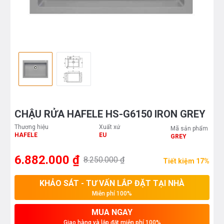
CHẬU RỬA HAFELE HS-G6150 IRON GREY
Thương hiệu
Xuất xứ
Mã sản phẩm
HAFELE
EU
GREY
6.882.000 ₫
8.250.000 ₫
Tiết kiệm 17%
KHẢO SÁT - TƯ VẤN LẮP ĐẶT TẠI NHÀ
Miễn phí 100%
MUA NGAY
Giao hàng và lắp đặt miễn phí 100%