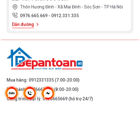
Thôn Hương Đình - Xã Mai Đình - Sóc Sơn - TP Hà Nôị
0976.665.669
-
0912.331.335
Dẫn đường
Mua hàng:
0912331335
(7:00-20:00)
Bảo hành:
0976665669
(8:00-20:00)
Công trình/Đại lý:
0976665669
(hỗ trợ 24/7)
THÔNG TIN KHÁC