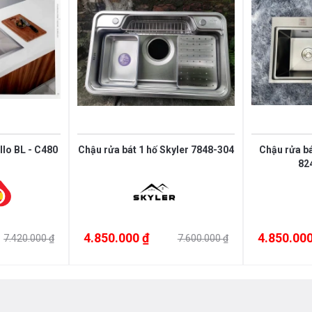
ũng như các sản phẩm thiết bị phòng
húng tôi theo
hotline 0976665669 -
p địa chỉ hệ thống của Bếp an toàn để
a chúng tôi!
llo BL - C480
Chậu rửa bát 1 hố Skyler 7848-304
Chậu rửa b
82
4.850.000 ₫
4.850.000
7.420.000 ₫
7.600.000 ₫