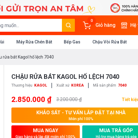
0
Giỏ hàng
Hệ
Mùi
Máy Rửa Chén Bát
Bếp Gas
Chậu Vòi Rửa Bát
 rửa bát Kagol hố lệch 7040
CHẬU RỬA BÁT KAGOL HỐ LỆCH 7040
|
|
Thương hiệu
KAGOL
Xuất xứ
KOREA
Mã sản phẩm
7040
2.850.000 ₫
3.200.000 ₫
Tiết ki
KHẢO SÁT - TƯ VẤN LẮP ĐẶT TẠI NHÀ
Miễn phí 100%
MUA NGAY
MUA TRẢ GÓP
Giao hàng và lắp đặt miễn phí 100%
Hỗ trợ mua hàng trả góp