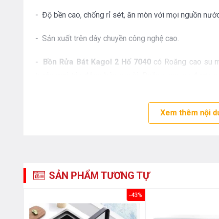
- Độ bền cao, chống rỉ sét, ăn mòn với mọi nguồn nước
- Sản xuất trên dây chuyền công nghệ cao.
- Bồn Rửa Bát Kagol 2 Hố 7040
có
Roăng cao su m
trước mọi tác động bên ngoài. Roăng cao su được 
quản tránh sự sâm nhập của chất xúc tác đảm bảo cao
- Chậu rửa bát Kagol
sẽ nâng cấp không gian Bếp n
Xem thêm nội d
cảm giác thoải mái sang trọng tiện nghi. Bạn sẽ k
chậu bình thường – độ ồn cao và nhanh bị gỉ sét. Hoặ
gì khi người thân bạn bè hoặc khách hàng đang phân v
nào cho nhà mình thì một gợi ý nhỏ giá cả hợp lý chấ
SẢN PHẨM TƯƠNG TỰ
chắn sẽ làm bạn hài lòng.
-44%
-43%
- Thông số :