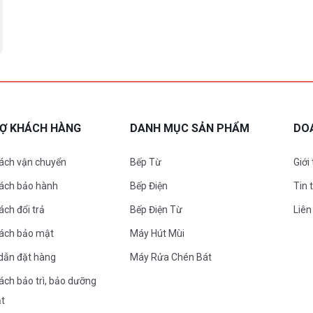
RỢ KHÁCH HÀNG
DANH MỤC SẢN PHẨM
DO
ách vận chuyển
Bếp Từ
Giới
sách bảo hành
Bếp Điện
Tin 
ách đổi trả
Bếp Điện Từ
Liên
sách bảo mật
Máy Hút Mùi
dẫn đặt hàng
Máy Rửa Chén Bát
ách bảo trì, bảo dưỡng
ặt