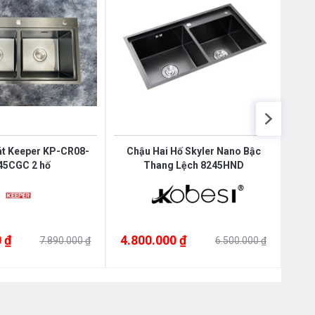
át Keeper KP-CR08-
Chậu Hai Hố Skyler Nano Bậc
Chậ
45CGC 2 hố
Thang Lệch 8245HND
 ₫
4.800.000 ₫
4.7
7.890.000 ₫
6.500.000 ₫