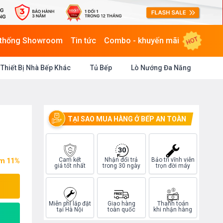
HOT
 thống Showroom
Tin tức
Combo - khuyến mãi
Thiết Bị Nhà Bếp Khác
Tủ Bếp
Lò Nướng Đa Năng
TẠI SAO MUA HÀNG Ở BẾP AN TOÀN
Cam kết
Nhận đổi trả
Bảo trì vĩnh viễn
ệm 11%
giá tốt nhất
trong 30 ngày
trọn đời máy
Miễn phí lắp đặt
Giao hàng
Thanh toán
tại Hà Nội
toàn quốc
khi nhận hàng