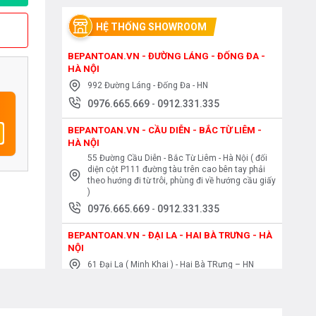
HỆ THỐNG SHOWROOM
BEPANTOAN.VN - ĐƯỜNG LÁNG - ĐỐNG ĐA -
HÀ NỘI
992 Đường Láng - Đống Đa - HN
0976.665.669
-
0912.331.335
BEPANTOAN.VN - CẦU DIỄN - BẮC TỪ LIÊM -
HÀ NỘI
55 Đường Cầu Diễn - Bắc Từ Liêm - Hà Nội ( đối
diện cột P111 đường tàu trên cao bên tay phải
theo hướng đi từ trôi, phùng đi về hướng cầu giấy
)
0976.665.669
-
0912.331.335
BEPANTOAN.VN - ĐẠI LA - HAI BÀ TRƯNG - HÀ
NỘI
61 Đại La ( Minh Khai ) - Hai Bà TRưng – HN
0976.665.669
-
0912.331.335
BEPANTOAN.VN - NGUYỄN TRÃI - THANH