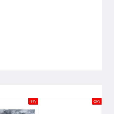
Nôị
0976.665.669
-
0912.331.335
-39%
-26%