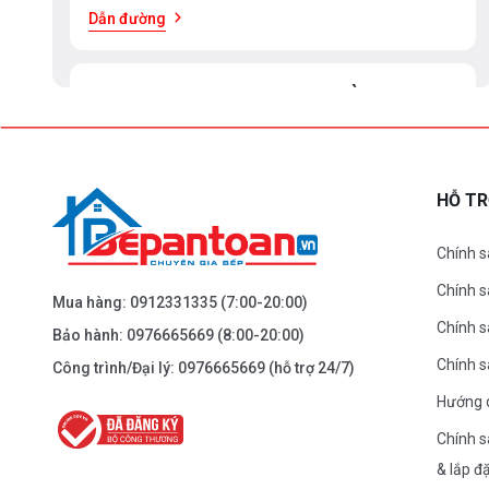
Dẫn đường
BEPANTOAN.VN - ĐẠI LA - HAI BÀ TRƯNG -
HÀ NỘI
61 Đại La ( Minh Khai ) - Hai Bà TRưng – HN
0976.665.669
-
0912.331.335
HỖ T
Dẫn đường
Chính s
Chính 
BEPANTOAN.VN - NGUYỄN TRÃI - THANH
Mua hàng:
0912331335
(7:00-20:00)
XUÂN - HÀ NỘI
Chính s
Bảo hành:
0976665669
(8:00-20:00)
Nguyễn Trãi - Thanh Xuân - HN
Chính 
Công trình/Đại lý:
0976665669
(hỗ trợ 24/7)
0976.665.669
-
0912.331.335
Hướng 
Dẫn đường
Chính s
& lắp đ