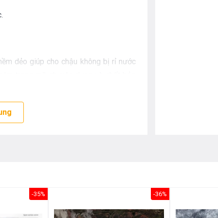
.
ềm dẻo giúp cho chậu không bị rỉ nước
ngâm trong mỡ chuyên dụng và chất bảo
 su luôn đảm bảo độ co dãn và bền.
hà bạn như một khu nghỉ dưỡng
ung
mang lại
hông còn cảm thấy khó chịu như sử dụng
c nếu bạn đang cân nhắc không biết tặng
ân không biết lựa chọn chậu bếp như thế
t lượng Hàn Quốc, bộ
chậu bếp inox
chăc
-35%
-36%