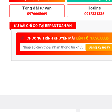
Tổng đài tư vấn
Hotline
0976665669
0912331335
ƯU ĐÃI CHỈ CÓ TẠI BEPANTOAN.VN
CHƯƠNG TRÌNH KHUYẾN MÃI
LÊN TỚI 3.050.000Đ
Đăng ký ngay