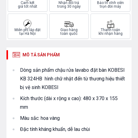
Cam kết
Nhận đổi trả
Bảo trì vĩnh viễn
giá tốt nhất
trong 30 ngày
trọn đời máy
Miễn phí lắp đặt
Giao hàng
Thanh toán
tại Hà Nội
toàn quốc
khi nhận hàng
MÔ TẢ SẢN PHẨM
Dòng sản phẩm chậu rửa lavabo đặt bàn KOBESI
KB 324HB hình chữ nhật đến từ thương hiệu thiết
bị vệ sinh KOBESI
Kích thước (dài x rộng x cao): 480 x 370 x 155
mm
Màu sắc: hoa vàng
Đặc tính kháng khuẩn, dễ lau chùi