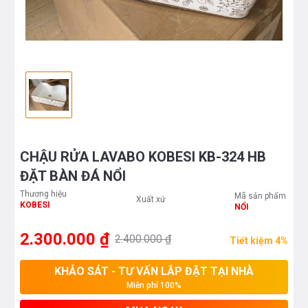
CHẬU RỬA LAVABO KOBESI KB-324 HB
ĐẶT BÀN ĐÁ NỔI
Thương hiệu
Mã sản phẩm
Xuất xứ
KOBESI
NỔI
2.300.000 ₫
2.400.000 ₫
Tiết kiệm 4%
KHẢO SÁT - TƯ VẤN LẮP ĐẶT TẠI NHÀ
Miễn phí 100%