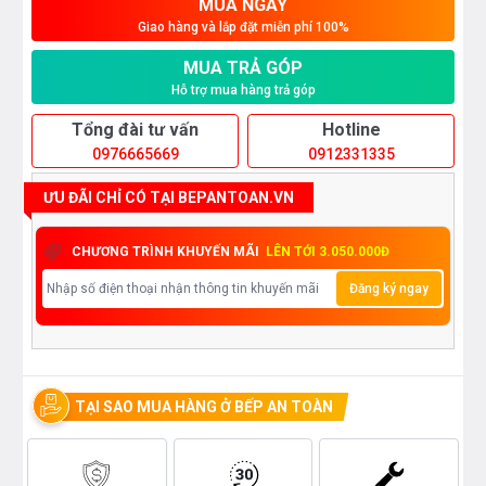
MUA NGAY
Giao hàng và lắp đặt miễn phí 100%
MUA TRẢ GÓP
Hỗ trợ mua hàng trả góp
Tổng đài tư vấn
Hotline
0976665669
0912331335
ƯU ĐÃI CHỈ CÓ TẠI BEPANTOAN.VN
CHƯƠNG TRÌNH KHUYẾN MÃI
LÊN TỚI 3.050.000Đ
Đăng ký ngay
TẠI SAO MUA HÀNG Ở BẾP AN TOÀN