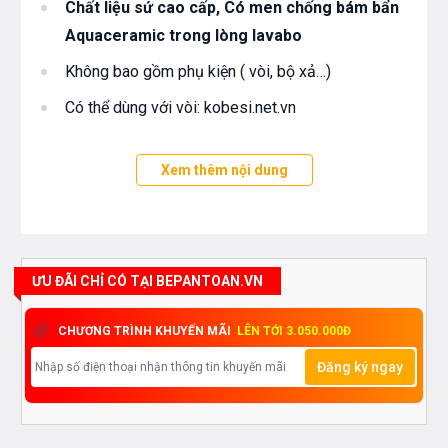
Chất liệu sứ cao cấp, Có men chống bám bẩn
Aquaceramic trong lòng lavabo
Không bao gồm phụ kiện ( vòi, bộ xả…)
Có thể dùng với vòi: kobesi.net.vn
Xem thêm nội dung
ƯU ĐÃI CHỈ CÓ TẠI BEPANTOAN.VN
CHƯƠNG TRÌNH KHUYẾN MÃI
LÊN TỚI 3.050.000Đ
Đăng ký ngay