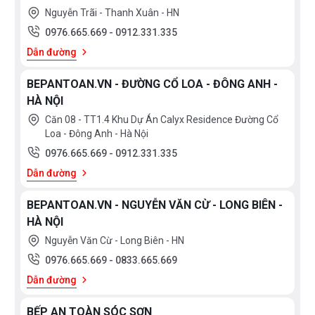
Nguyễn Trãi - Thanh Xuân - HN
0976.665.669
-
0912.331.335
Dẫn đường
BEPANTOAN.VN - ĐƯỜNG CỔ LOA - ĐÔNG ANH -
HÀ NỘI
Căn 08 - TT1.4 Khu Dự Án Calyx Residence Đường Cổ
Loa - Đông Anh - Hà Nội
0976.665.669
-
0912.331.335
Dẫn đường
BEPANTOAN.VN - NGUYỄN VĂN CỪ - LONG BIÊN -
HÀ NỘI
Nguyễn Văn Cừ - Long Biên - HN
0976.665.669
-
0833.665.669
Dẫn đường
BẾP AN TOÀN SÓC SƠN