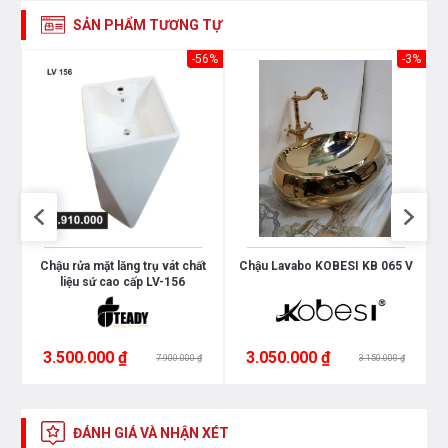
SẢN PHẨM TƯƠNG TỰ
-8%
-56%
-3%
5
Chậu rửa mặt lăng trụ vát chất
Chậu Lavabo KOBESI KB 065 V
liệu sứ cao cấp LV-156
3.500.000 ₫
3.050.000 ₫
7.900.000 ₫
3.150.000 ₫
ĐÁNH GIÁ VÀ NHẬN XÉT