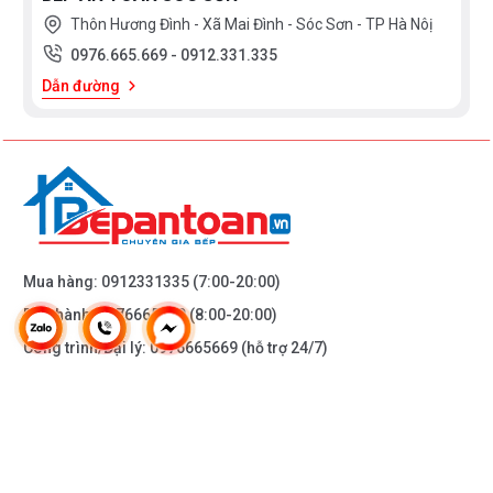
Thôn Hương Đình - Xã Mai Đình - Sóc Sơn - TP Hà Nôị
0976.665.669
-
0912.331.335
Dẫn đường
Mua hàng:
0912331335
(7:00-20:00)
Bảo hành:
0976665669
(8:00-20:00)
Công trình/Đại lý:
0976665669
(hỗ trợ 24/7)
THÔNG TIN KHÁC