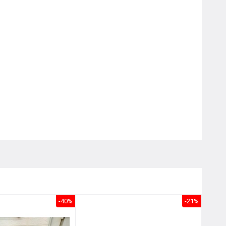
Nôị
0976.665.669
-
0912.331.335
-40%
-21%