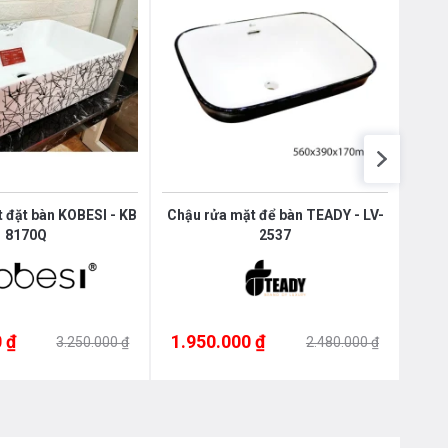
 đặt bàn KOBESI - KB
Chậu rửa mặt để bàn TEADY - LV-
Chậ
8170Q
2537
 ₫
1.950.000 ₫
1.9
3.250.000 ₫
2.480.000 ₫