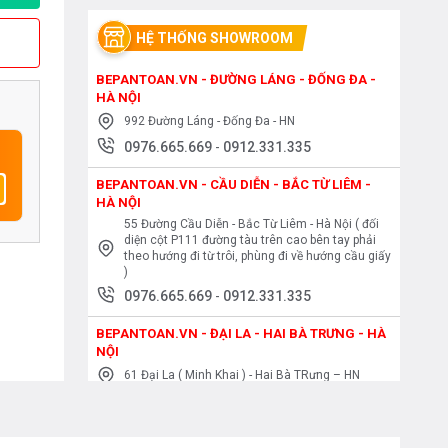
HỆ THỐNG SHOWROOM
BEPANTOAN.VN - ĐƯỜNG LÁNG - ĐỐNG ĐA -
HÀ NỘI
992 Đường Láng - Đống Đa - HN
0976.665.669
-
0912.331.335
BEPANTOAN.VN - CẦU DIỄN - BẮC TỪ LIÊM -
HÀ NỘI
55 Đường Cầu Diễn - Bắc Từ Liêm - Hà Nội ( đối
diện cột P111 đường tàu trên cao bên tay phải
theo hướng đi từ trôi, phùng đi về hướng cầu giấy
)
0976.665.669
-
0912.331.335
BEPANTOAN.VN - ĐẠI LA - HAI BÀ TRƯNG - HÀ
NỘI
61 Đại La ( Minh Khai ) - Hai Bà TRưng – HN
0976.665.669
-
0912.331.335
BEPANTOAN.VN - NGUYỄN TRÃI - THANH