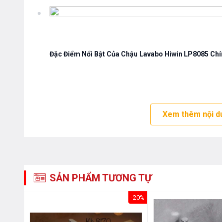
Đặc Điểm Nổi Bật Của Chậu Lavabo Hiwin LP8085
Chí
Công nghệ Nano siêu chống bám bẩn : Những vết ố và
trên bề mặt sứ trong lòng
Chậu Lavabo Hiwin LP808
bồn cầu thường xuyên, và giảm việc sử dụng hóa chất tẩ
Xem thêm nội d
Chống hình thành các vết ố do cặn khoáng :
Chậu 
bẩn công thức độc quyền của Tokado
, phủ lên trên 
tăng sức căng bề mặt của nước. Từ đó ngăn chặn các gi
không thể bám bẩn gây ra các vết ố vàng trên men sứ
SẢN PHẨM TƯƠNG TỰ
với kim loại bạc Ag+ kháng khuẩn. lớp men sứ có thà
khuẩn, đồng thời luu giữ các hạt Zirco có trong men. 
-20%
chống trầy xước sau nhiều năm sử dụng