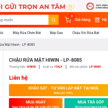
0
Giỏ hàng
Hệ
Mùi
Máy Rửa Chén Bát
Bếp Gas
Chậu Vòi Rửa Bát
ửa Mặt Hiwin - LP-8085
CHẬU RỬA MẶT HIWIN - LP-8085
|
|
Thương hiệu
HIWIN
Xuất xứ
ITALY
Mã sản phẩm
LP-8085
Liên hệ
KHẢO SÁT - TƯ VẤN LẮP ĐẶT TẠI NHÀ
Miễn phí 100%
MUA NGAY
MUA TRẢ GÓP
Giao hàng và lắp đặt miễn phí 100%
Hỗ trợ mua hàng trả góp