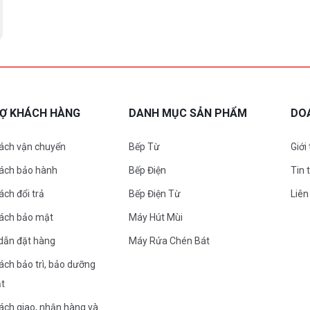
RỢ KHÁCH HÀNG
DANH MỤC SẢN PHẨM
DO
ách vận chuyển
Bếp Từ
Giới
sách bảo hành
Bếp Điện
Tin 
ách đổi trả
Bếp Điện Từ
Liên
sách bảo mật
Máy Hút Mùi
dẫn đặt hàng
Máy Rửa Chén Bát
ách bảo trì, bảo dưỡng
ặt
ách giao, nhận hàng và