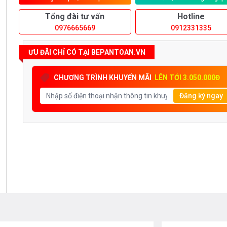
Tổng đài tư vấn
Hotline
0976665669
0912331335
ƯU ĐÃI CHỈ CÓ TẠI BEPANTOAN.VN
CHƯƠNG TRÌNH KHUYẾN MÃI
LÊN TỚI 3.050.000Đ
Đăng ký ngay