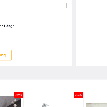
nh Hãng
:
ng hay vết đọng nước không thể hình thành
5
,giúp người sử dụng giảm được việc vệ sinh
y rửa.
ung
Rửa Hiwin LP8085
công nghệ chống bám
bề mặt men một lớp màng và có khả năng làm
ọt nước đọng lại đẻ hạt cặn Silic trong nước
 .Sử dụng công nghệ Nano,công nghệ men sứ
nh phần là kim loại bạc có khả năng kháng
giúp cho bề mặt men cứng hơn, sáng và bóng,
-22%
-54%