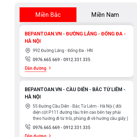
Miền Bắc
Miền Nam
BEPANTOAN.VN - ĐƯỜNG LÁNG - ĐỐNG ĐA -
HÀ NỘI
992 Đường Láng - Đống Đa - HN
0976.665.669
-
0912.331.335
Dẫn đường
BEPANTOAN.VN - CẦU DIỄN - BẮC TỪ LIÊM -
HÀ NỘI
55 Đường Cầu Diễn - Bắc Từ Liêm - Hà Nội ( đối
diện cột P111 đường tàu trên cao bên tay phải
theo hướng đi từ trôi, phùng đi về hướng cầu giấy )
0976.665.669
-
0912.331.335
Dẫn đường