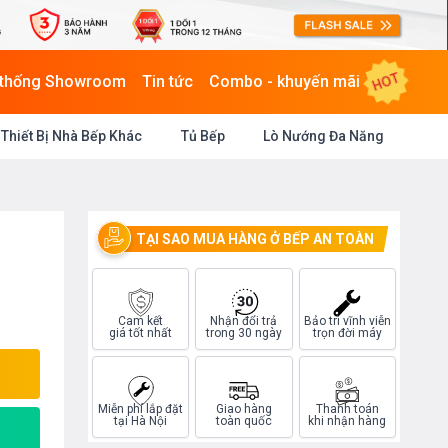
HOT
 thống Showroom
Tin tức
Combo - khuyến mãi
Thiết Bị Nhà Bếp Khác
Tủ Bếp
Lò Nướng Đa Năng
TẠI SAO MUA HÀNG Ở BẾP AN TOÀN
Cam kết
Nhận đổi trả
Bảo trì vĩnh viễn
giá tốt nhất
trong 30 ngày
trọn đời máy
Miễn phí lắp đặt
Giao hàng
Thanh toán
tại Hà Nội
toàn quốc
khi nhận hàng