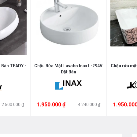
 các loại vòi rửa trên thị trường hiện nay
chất lượng ISO-9001 & Tiêu chuẩn quốc tế về
ăt cũng như các sản thiết bị phòng
 chúng tôi theo
hotline 0976665669 -
ếp địa chỉ hệ thống của Bếp an toàn để
 của chúng tôi!
 Bàn TEADY -
Chậu Rửa Mặt Lavabo Inax L-294V
Chậu rửa mặt
Đặt Bàn
1.950.000 ₫
1.950.000
2.500.000 ₫
4.240.000 ₫