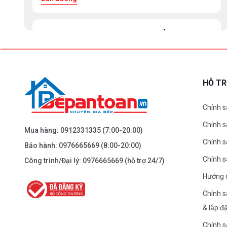
BEPANTOAN.VN - ĐẠI LA - HAI BÀ TRƯNG -
HÀ NỘI
61 Đại La ( Minh Khai ) - Hai Bà TRưng – HN
0976.665.669
-
0912.331.335
HỖ T
Dẫn đường
Chính s
Chính 
BEPANTOAN.VN - NGUYỄN TRÃI - THANH
Mua hàng:
0912331335
(7:00-20:00)
XUÂN - HÀ NỘI
Chính s
Bảo hành:
0976665669
(8:00-20:00)
Nguyễn Trãi - Thanh Xuân - HN
Chính 
Công trình/Đại lý:
0976665669
(hỗ trợ 24/7)
0976.665.669
-
0912.331.335
Hướng 
Dẫn đường
Chính s
& lắp đ
BEPANTOAN.VN - ĐƯỜNG CỔ LOA - ĐÔNG
Chính s