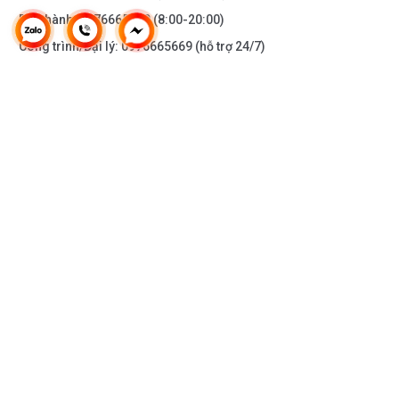
Bảo hành:
0976665669
(8:00-20:00)
Công trình/Đại lý:
0976665669
(hỗ trợ 24/7)
THÔNG TIN KHÁC
DOANH NGHIỆP
DANH MỤC SẢN PHẨM
HỖ TRỢ KHÁCH HÀNG
KẾT NỐI VỚI CHÚNG TÔI