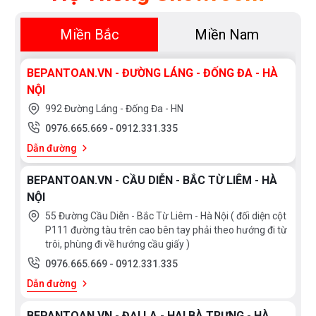
Miền Bắc
Miền Nam
BEPANTOAN.VN - ĐƯỜNG LÁNG - ĐỐNG ĐA - HÀ
NỘI
992 Đường Láng - Đống Đa - HN
0976.665.669
-
0912.331.335
Dẫn đường
BEPANTOAN.VN - CẦU DIỄN - BẮC TỪ LIÊM - HÀ
NỘI
55 Đường Cầu Diễn - Bắc Từ Liêm - Hà Nội ( đối diện cột
P111 đường tàu trên cao bên tay phải theo hướng đi từ
trôi, phùng đi về hướng cầu giấy )
0976.665.669
-
0912.331.335
Dẫn đường
BEPANTOAN.VN - ĐẠI LA - HAI BÀ TRƯNG - HÀ