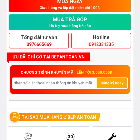
MUA NGAY
Giao hàng và lắp đặt miễn phí 100%
MUA TRẢ GÓP
Hỗ trợ mua hàng trả góp
Tổng đài tư vấn
Hotline
0976665669
0912331335
ƯU ĐÃI CHỈ CÓ TẠI BEPANTOAN.VN
CHƯƠNG TRÌNH KHUYẾN MÃI
LÊN TỚI 3.050.000Đ
Đăng ký ngay
TẠI SAO MUA HÀNG Ở BẾP AN TOÀN