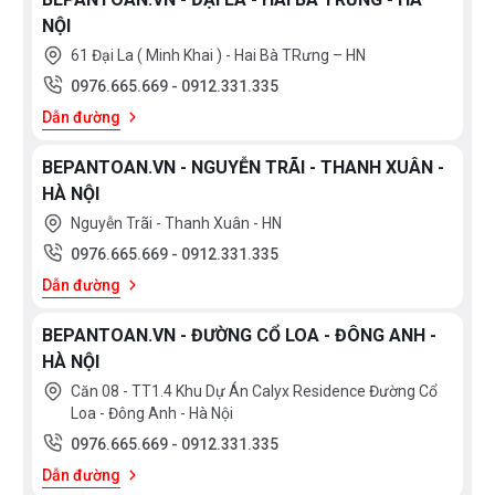
NỘI
61 Đại La ( Minh Khai ) - Hai Bà TRưng – HN
0976.665.669
-
0912.331.335
Dẫn đường
BEPANTOAN.VN - NGUYỄN TRÃI - THANH XUÂN -
HÀ NỘI
Nguyễn Trãi - Thanh Xuân - HN
0976.665.669
-
0912.331.335
Dẫn đường
BEPANTOAN.VN - ĐƯỜNG CỔ LOA - ĐÔNG ANH -
HÀ NỘI
Căn 08 - TT1.4 Khu Dự Án Calyx Residence Đường Cổ
Loa - Đông Anh - Hà Nội
0976.665.669
-
0912.331.335
Dẫn đường