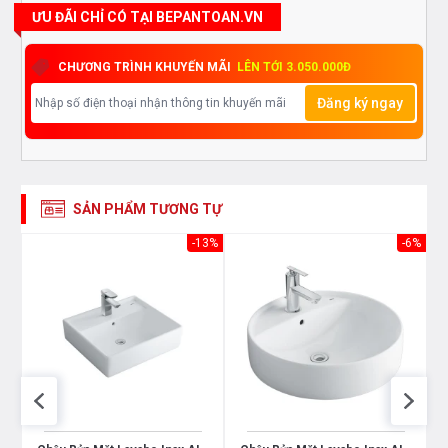
bám dính nên người dùng sẽ an tâm về độ bền cũng
ƯU ĐÃI CHỈ CÓ TẠI BEPANTOAN.VN
như không lo vấn đề rỉ xét, ô vàng khi sử dụng lâu dài.
CHƯƠNG TRÌNH KHUYẾN MÃI
LÊN TỚI 3.050.000Đ
Với lớp Nano sẽ giúp thuận tiện hơn trong quá trình vệ
Đăng ký ngay
sinh.
Viền ngoài được thiết kế cao hơn so với hố bồn và mặt
hướng vào trong để nước không bắn ra ngoài khi sử
SẢN PHẨM TƯƠNG TỰ
dụng
-13%
-6%