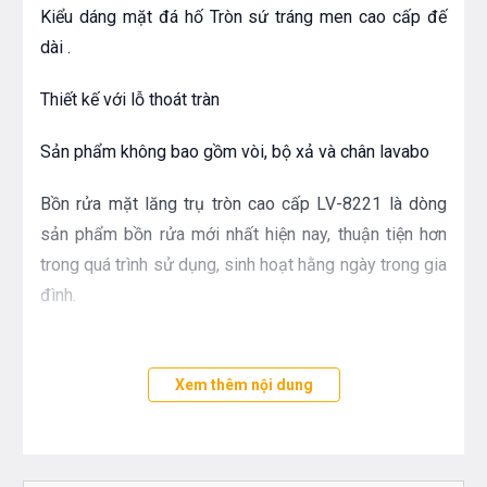
Kiểu dáng mặt đá hố Tròn sứ tráng men cao cấp đế
dài .
Thiết kế với lỗ thoát tràn
Sản phẩm không bao gồm vòi, bộ xả và chân lavabo
Bồn rửa mặt lăng trụ tròn cao cấp LV-8221 là dòng
sản phẩm bồn rửa mới nhất hiện nay, thuận tiện hơn
trong quá trình sử dụng, sinh hoạt hằng ngày trong gia
đình.
kích thước hố bồn được nới rộng những vẫn giữ được
những nét thon mảnh, giờ đây việc vệ sinh cá nhân sẽ
Xem thêm nội dung
tiện dụng hơn hằng ngày.
Với chất liệu men sứ đã được phủ lớp Nano chống