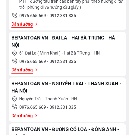
P111 đường tàu trên cao bên tay phải theo hướng đi từ
trôi, phùng đi về hướng cầu giấy )
0976.665.669
-
0912.331.335
Dẫn đường
BEPANTOAN.VN - ĐẠI LA - HAI BÀ TRƯNG - HÀ
NỘI
61 Đại La ( Minh Khai ) - Hai Bà TRưng – HN
0976.665.669
-
0912.331.335
Dẫn đường
BEPANTOAN.VN - NGUYỄN TRÃI - THANH XUÂN -
HÀ NỘI
Nguyễn Trãi - Thanh Xuân - HN
0976.665.669
-
0912.331.335
Dẫn đường
BEPANTOAN.VN - ĐƯỜNG CỔ LOA - ĐÔNG ANH -