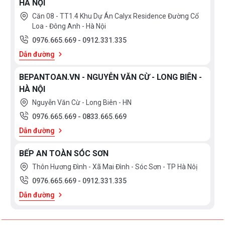
HÀ NỘI
Căn 08 - TT1.4 Khu Dự Án Calyx Residence Đường Cổ
Loa - Đông Anh - Hà Nội
0976.665.669
-
0912.331.335
Dẫn đường
BEPANTOAN.VN - NGUYỄN VĂN CỪ - LONG BIÊN -
HÀ NỘI
Nguyễn Văn Cừ - Long Biên - HN
0976.665.669
-
0833.665.669
Dẫn đường
BẾP AN TOÀN SÓC SƠN
Thôn Hương Đình - Xã Mai Đình - Sóc Sơn - TP Hà Nôị
0976.665.669
-
0912.331.335
Dẫn đường