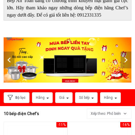
Bếp An Toàn đang có chương trình khuyến mại giảm giá cực
HÃNG
lớn. Hãy tham khảo ngay những dòng bếp điện hãng Chef’s
SẢN
ngay dưới đây. Để có giá tốt liên hệ: 0912331335
XUẤT
Bộ lọc
Hãng
Giá
Số bếp
Hãng
Xem
thêm
10 bếp điện Chef’s
Xếp theo: Phổ biến
MỨC
-11%
-16%
GIÁ