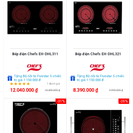
<
3.000.000
3.000.000
>
5.000.000
Bếp điện Chefs EH-DHL311
Bếp điện Chefs EH-DHL321
5.000.000
>
10.000.000
Tặng Bộ nồi từ Fivestar 5 chiếc
Tặng Bộ nồi từ Fivestar 5 chiếc
trị giá 1.150.000 đ
trị giá 1.150.000 đ
1 đánh giá
10.000.000
12.040.000 ₫
8.390.000 ₫
13.490.000 ₫
9.990.000 ₫
>
-31%
-26%
15.000.000
>
15.000.000