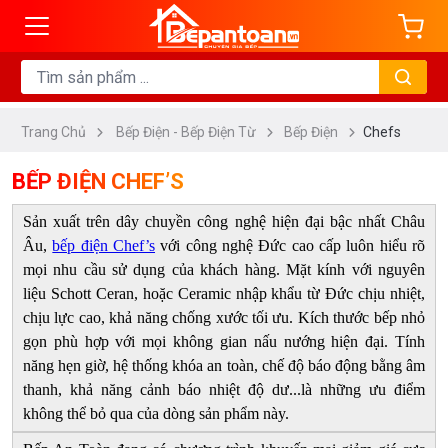
ng
DANH
MỤC
Trang Chủ
Bếp Điện - Bếp Điện Từ
Bếp Điện
Chefs
Bếp
Từ
BẾP ĐIỆN CHEF’S
Bếp
Sản xuất trên dây chuyền công nghệ hiện đại bậc nhất Châu
Điện
Âu,
bếp điện Chef’s
với công nghệ Đức cao cấp luôn hiểu rõ
Bếp
mọi nhu cầu sử dụng của khách hàng. Mặt kính với nguyên
Điện
liệu Schott Ceran, hoặc Ceramic nhập khẩu từ Đức chịu nhiệt,
Từ
chịu lực cao, khả năng chống xước tối ưu. Kích thước bếp nhỏ
gọn phù hợp với mọi không gian nấu nướng hiện đại. Tính
Bếp
năng hẹn giờ, hệ thống khóa an toàn, chế độ báo động bằng âm
Hầm
thanh, khả năng cảnh báo nhiệt độ dư...là những ưu điểm
Đôi
không thể bỏ qua của dòng sản phẩm này.