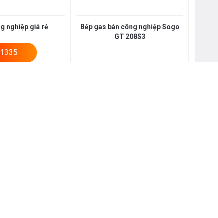
g nghiệp giá rẻ
Bếp gas bán công nghiệp Sogo
GT 208S3
1335
₫
3.250.000 ₫
860.000 ₫
3.965.000 ₫
-22%
-32%