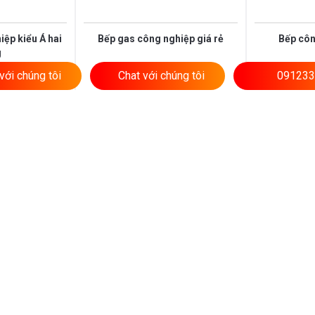
ệp kiểu Á hai
Bếp gas công nghiệp giá rẻ
Bếp côn
g
với chúng tôi
Chat với chúng tôi
091233
1 đánh giá
650.000 ₫
550.000 
9.900.000 ₫
990.000 ₫
-27%
-30%