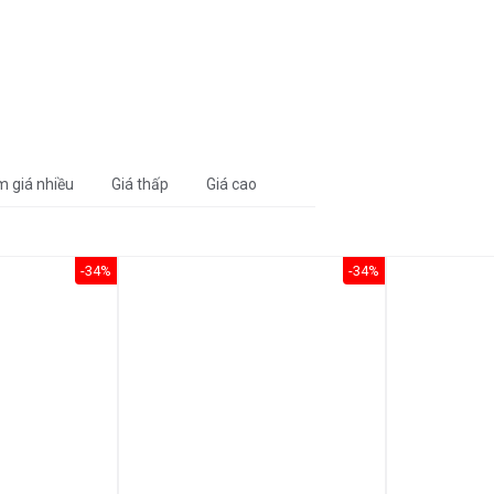
m giá nhiều
Giá thấp
Giá cao
-34%
-34%