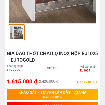
GIÁ DAO THỚT CHAI LỌ INOX HỘP EU1025
– EUROGOLD
Thương hiệu
Mã sản phẩm
Xuất xứ
EROGOLG
EU1025
1.615.000 ₫
2.420.000 ₫
Tiết kiệm 33%
KHẢO SÁT - TƯ VẤN LẮP ĐẶT TẠI NHÀ
Miễn phí 100%