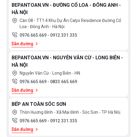
BEPANTOAN.VN - ĐƯỜNG CỔ LOA - ĐÔNG ANH -
HÀ NỘI
Căn 08 - TT1.4 Khu Dự Án Calyx Residence Đường Cổ
Loa - Đông Anh - Hà Nội
0976.665.669
-
0912.331.335
Dẫn đường
BEPANTOAN.VN - NGUYỄN VĂN CỪ - LONG BIÊN -
HÀ NỘI
Nguyễn Văn Cừ - Long Biên - HN
0976.665.669
-
0833.665.669
Dẫn đường
BẾP AN TOÀN SÓC SƠN
Thôn Hương Đình - Xã Mai Đình - Sóc Sơn - TP Hà Nôị
0976.665.669
-
0912.331.335
Dẫn đường