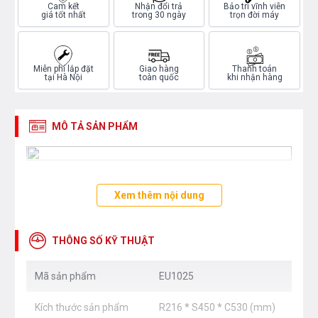
Cam kết
Nhận đổi trả
Bảo trì vĩnh viễn
giá tốt nhất
trong 30 ngày
trọn đời máy
Miễn phí lắp đặt
Giao hàng
Thanh toán
tại Hà Nội
toàn quốc
khi nhận hàng
MÔ TẢ SẢN PHẨM
Xem thêm nội dung
THÔNG SỐ KỸ THUẬT
Mã sản phẩm
EU1025
Kích thước sản phẩm
R216 * S450 * C530 (mm)