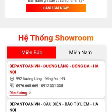
Bạn đánh giá sao về sản phẩm này?
ĐÁNH GIÁ NGAY
Hệ Thống Showroom
Miền Bắc
Miền Nam
BEPANTOAN.VN - ĐƯỜNG LÁNG - ĐỐNG ĐA - HÀ
NỘI
992 Đường Láng - Đống Đa - HN
0976.665.669
-
0912.331.335
Dẫn đường
BEPANTOAN.VN - CẦU DIỄN - BẮC TỪ LIÊM - HÀ
NỘI