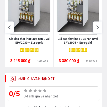
0
Giá dao thớt inox 304 nan Oval
Giá dao thớt inox 304 nan Oval
EPV2030 – Eurogold
EPV2025 – Eurogold
3.445.000 ₫
3.380.000 ₫
4.860.000 ₫
4.640.000 ₫
ĐÁNH GIÁ VÀ NHẬN XÉT
0/5
0 đánh giá và nhận xét