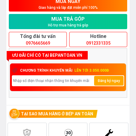
MUA NGAY
Giao hàng và lắp đặt miễn phí 100%
MUA TRẢ GÓP
Hỗ trợ mua hàng trả góp
Tổng đài tư vấn
Hotline
0976665669
0912331335
ƯU ĐÃI CHỈ CÓ TẠI BEPANTOAN.VN
CHƯƠNG TRÌNH KHUYẾN MÃI
LÊN TỚI 3.050.000Đ
Đăng ký ngay
TẠI SAO MUA HÀNG Ở BẾP AN TOÀN