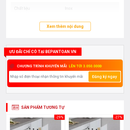
Chất liệu
Inox
Xem thêm nội dung
ƯU ĐÃI CHỈ CÓ TẠI BEPANTOAN.VN
CHƯƠNG TRÌNH KHUYẾN MÃI
LÊN TỚI 3.050.000Đ
Đăng ký ngay
SẢN PHẨM TƯƠNG TỰ
43%
-29%
-27%