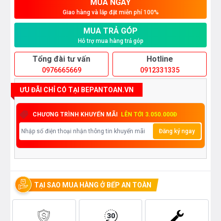
MUA NGAY
Giao hàng và lắp đặt miễn phí 100%
MUA TRẢ GÓP
Hỗ trợ mua hàng trả góp
Tổng đài tư vấn
Hotline
0976665669
0912331335
ƯU ĐÃI CHỈ CÓ TẠI BEPANTOAN.VN
CHƯƠNG TRÌNH KHUYẾN MÃI
LÊN TỚI 3.050.000Đ
Đăng ký ngay
TẠI SAO MUA HÀNG Ở BẾP AN TOÀN