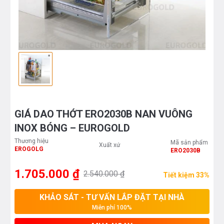
GIÁ DAO THỚT ERO2030B NAN VUÔNG
INOX BÓNG – EUROGOLD
Thương hiệu
Mã sản phẩm
Xuất xứ
EROGOLG
ERO2030B
1.705.000 ₫
2.540.000 ₫
Tiết kiệm 33%
KHẢO SÁT - TƯ VẤN LẮP ĐẶT TẠI NHÀ
Miễn phí 100%