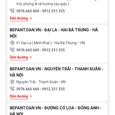
trôi, phùng đi về hướng cầu giấy )
0976.665.669
-
0912.331.335
Dẫn đường
BEPANTOAN.VN - ĐẠI LA - HAI BÀ TRƯNG - HÀ
NỘI
61 Đại La ( Minh Khai ) - Hai Bà TRưng – HN
0976.665.669
-
0912.331.335
Dẫn đường
BEPANTOAN.VN - NGUYỄN TRÃI - THANH XUÂN -
HÀ NỘI
Nguyễn Trãi - Thanh Xuân - HN
0976.665.669
-
0912.331.335
Dẫn đường
BEPANTOAN.VN - ĐƯỜNG CỔ LOA - ĐÔNG ANH -
HÀ NỘI