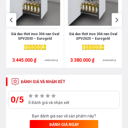
0
Giá dao thớt inox 304 nan Oval
Giá dao thớt inox 304 nan Oval
EPV2030 – Eurogold
EPV2025 – Eurogold
3.445.000 ₫
3.380.000 ₫
4.860.000 ₫
4.640.000 ₫
ĐÁNH GIÁ VÀ NHẬN XÉT
0/5
0 đánh giá và nhận xét
Bạn đánh giá sao về sản phẩm này?
ĐÁNH GIÁ NGAY