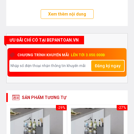
Xem thêm nội dung
ƯU ĐÃI CHỈ CÓ TẠI BEPANTOAN.VN
CHƯƠNG TRÌNH KHUYẾN MÃI
LÊN TỚI 3.050.000Đ
Đăng ký ngay
SẢN PHẨM TƯƠNG TỰ
43%
-29%
-27%