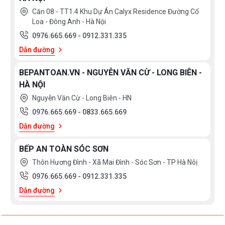
Căn 08 - TT1.4 Khu Dự Án Calyx Residence Đường Cổ
Loa - Đông Anh - Hà Nội
0976.665.669
-
0912.331.335
Dẫn đường
BEPANTOAN.VN - NGUYỄN VĂN CỪ - LONG BIÊN -
HÀ NỘI
Nguyễn Văn Cừ - Long Biên - HN
0976.665.669
-
0833.665.669
Dẫn đường
BẾP AN TOÀN SÓC SƠN
Thôn Hương Đình - Xã Mai Đình - Sóc Sơn - TP Hà Nôị
0976.665.669
-
0912.331.335
Dẫn đường