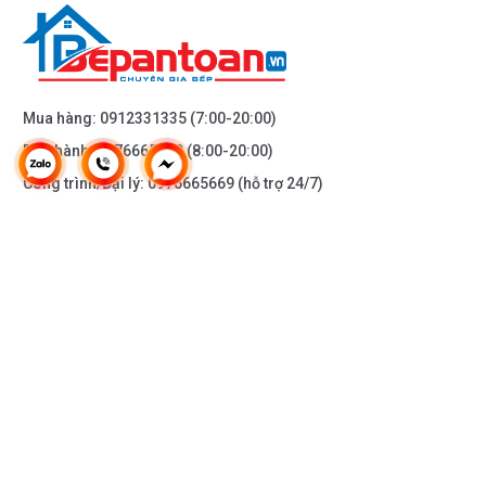
Mua hàng:
0912331335
(7:00-20:00)
Bảo hành:
0976665669
(8:00-20:00)
Công trình/Đại lý:
0976665669
(hỗ trợ 24/7)
THÔNG TIN KHÁC
DOANH NGHIỆP
DANH MỤC SẢN PHẨM
HỖ TRỢ KHÁCH HÀNG