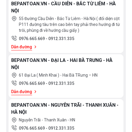
BEPANTOAN.VN - CẦU DIỄN - BẮC TỪ LIÊM - HÀ
NỘI
55 Đường Cầu Diễn - Bắc Từ Liêm - Hà Nội ( đối diện cột
P111 đường tàu trên cao bên tay phải theo hướng đi từ
trôi, phùng đi về hướng cầu giấy )
0976.665.669
-
0912.331.335
Dẫn đường
BEPANTOAN.VN - ĐẠI LA - HAI BÀ TRƯNG - HÀ
NỘI
61 Đại La ( Minh Khai ) - Hai Bà TRưng – HN
0976.665.669
-
0912.331.335
Dẫn đường
BEPANTOAN.VN - NGUYỄN TRÃI - THANH XUÂN -
HÀ NỘI
Nguyễn Trãi - Thanh Xuân - HN
0976.665.669
-
0912.331.335