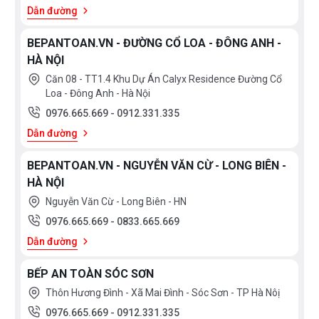
Dẫn đường
BEPANTOAN.VN - ĐƯỜNG CỔ LOA - ĐÔNG ANH -
HÀ NỘI
Căn 08 - TT1.4 Khu Dự Án Calyx Residence Đường Cổ
Loa - Đông Anh - Hà Nội
0976.665.669
-
0912.331.335
Dẫn đường
BEPANTOAN.VN - NGUYỄN VĂN CỪ - LONG BIÊN -
HÀ NỘI
Nguyễn Văn Cừ - Long Biên - HN
0976.665.669
-
0833.665.669
Dẫn đường
BẾP AN TOÀN SÓC SƠN
Thôn Hương Đình - Xã Mai Đình - Sóc Sơn - TP Hà Nôị
0976.665.669
-
0912.331.335