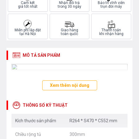
Cam kết
Nhận đổi trả
Bảo trì vĩnh viễn
giá tốt nhất
trong 30 ngày
trọn đời máy
Miễn phí lắp đặt
Giao hàng
Thanh toán
tại Hà Nội
toàn quốc
khi nhận hàng
MÔ TẢ SẢN PHẨM
Xem thêm nội dung
THÔNG SỐ KỸ THUẬT
Kích thước sản phẩm
R264 * S470 * C552 mm
Chiều rộng tủ
300mm