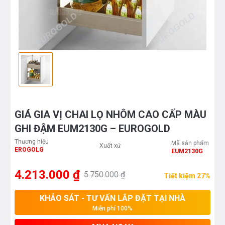
GIÁ GIA VỊ CHAI LỌ NHÔM CAO CẤP MÀU
GHI ĐẬM EUM2130G – EUROGOLD
Thương hiệu
Mã sản phẩm
Xuất xứ
EROGOLG
EUM2130G
4.213.000 ₫
5.750.000 ₫
Tiết kiệm 27%
KHẢO SÁT - TƯ VẤN LẮP ĐẶT TẠI NHÀ
Miễn phí 100%