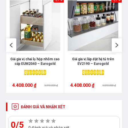
28%
-27%
-27%
4
Giá gia vị chai lọ hộp nhôm cao
Giá gia vị lắp đặt hệ tủ trên
cấp EUM2040 – Eurogold
EV2190 – Eurogold
4.408.000 ₫
4.408.000 ₫
6.010.000 ₫
6.010.000 ₫
ĐÁNH GIÁ VÀ NHẬN XÉT
0/5
0 đánh giá và nhận xét