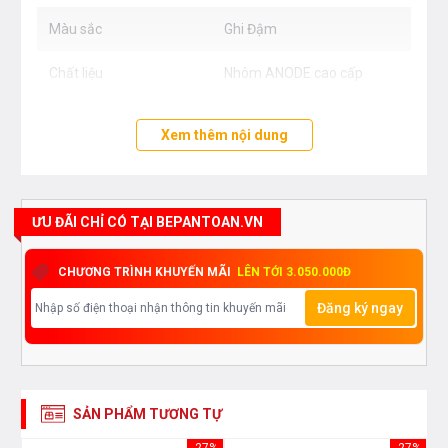
Màu sắc
Ghi Đậm
Chất liệu
Nhôm ANODE cao cấp
Xem thêm nội dung
ƯU ĐÃI CHỈ CÓ TẠI BEPANTOAN.VN
CHƯƠNG TRÌNH KHUYẾN MÃI
LÊN TỚI 3.050.000Đ
Đăng ký ngay
SẢN PHẨM TƯƠNG TỰ