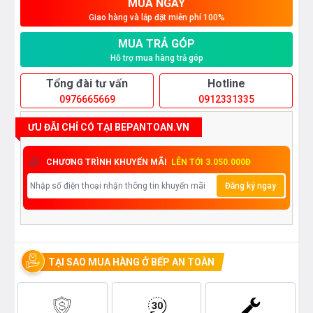
MUA NGAY
Giao hàng và lắp đặt miễn phí 100%
MUA TRẢ GÓP
Hỗ trợ mua hàng trả góp
Tổng đài tư vấn
Hotline
0976665669
0912331335
ƯU ĐÃI CHỈ CÓ TẠI BEPANTOAN.VN
CHƯƠNG TRÌNH KHUYẾN MÃI
LÊN TỚI 3.050.000Đ
Đăng ký ngay
TẠI SAO MUA HÀNG Ở BẾP AN TOÀN