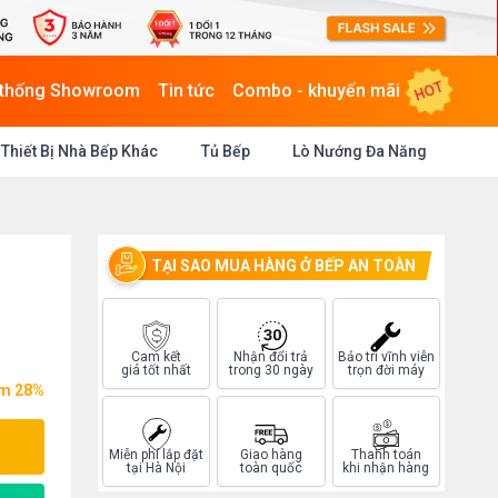
HOT
 thống Showroom
Tin tức
Combo - khuyến mãi
Thiết Bị Nhà Bếp Khác
Tủ Bếp
Lò Nướng Đa Năng
TẠI SAO MUA HÀNG Ở BẾP AN TOÀN
Cam kết
Nhận đổi trả
Bảo trì vĩnh viễn
giá tốt nhất
trong 30 ngày
trọn đời máy
ệm 28%
Miễn phí lắp đặt
Giao hàng
Thanh toán
tại Hà Nội
toàn quốc
khi nhận hàng