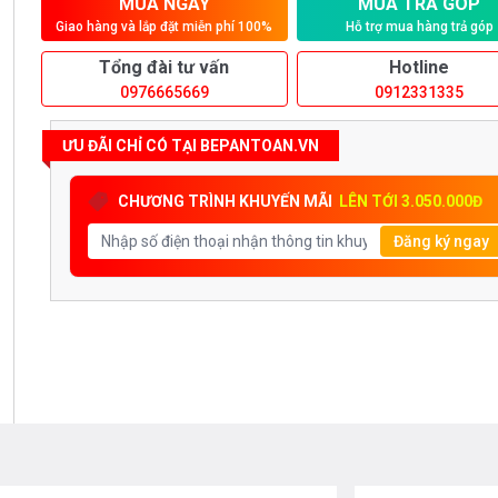
MUA NGAY
MUA TRẢ GÓP
Giao hàng và lắp đặt miễn phí 100%
Hỗ trợ mua hàng trả góp
Tổng đài tư vấn
Hotline
0976665669
0912331335
ƯU ĐÃI CHỈ CÓ TẠI BEPANTOAN.VN
CHƯƠNG TRÌNH KHUYẾN MÃI
LÊN TỚI 3.050.000Đ
Đăng ký ngay