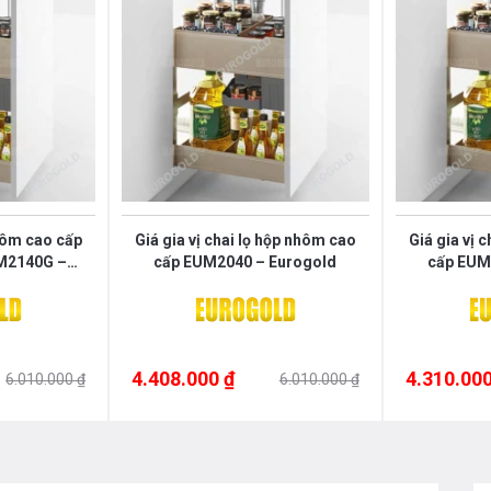
nhôm cao cấp
Giá gia vị chai lọ hộp nhôm cao
Giá gia vị 
M2140G –
cấp EUM2040 – Eurogold
cấp EUM
d
4.408.000 ₫
4.310.000
6.010.000 ₫
6.010.000 ₫