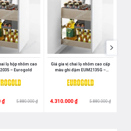
Nôị
0976.665.669
-
0912.331.335
chai lọ hộp nhôm cao
Giá gia vị chai lọ nhôm cao cấp
Giá g
2035 – Eurogold
màu ghi đậm EUM2135G –
Eurogold
 ₫
4.310.000 ₫
4.2
5.880.000 ₫
5.880.000 ₫