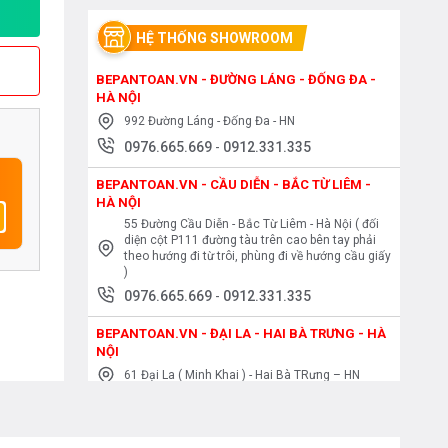
HỆ THỐNG SHOWROOM
BEPANTOAN.VN - ĐƯỜNG LÁNG - ĐỐNG ĐA -
HÀ NỘI
992 Đường Láng - Đống Đa - HN
0976.665.669
-
0912.331.335
BEPANTOAN.VN - CẦU DIỄN - BẮC TỪ LIÊM -
HÀ NỘI
55 Đường Cầu Diễn - Bắc Từ Liêm - Hà Nội ( đối
diện cột P111 đường tàu trên cao bên tay phải
theo hướng đi từ trôi, phùng đi về hướng cầu giấy
)
0976.665.669
-
0912.331.335
BEPANTOAN.VN - ĐẠI LA - HAI BÀ TRƯNG - HÀ
NỘI
61 Đại La ( Minh Khai ) - Hai Bà TRưng – HN
0976.665.669
-
0912.331.335
BEPANTOAN.VN - NGUYỄN TRÃI - THANH