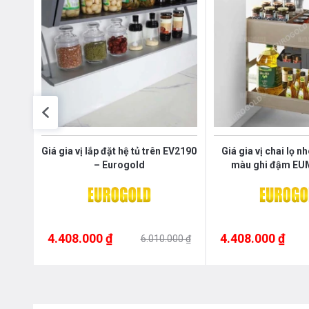
le
Giá gia vị lắp đặt hệ tủ trên EV2190
Giá gia vị chai lọ 
– Eurogold
màu ghi đậm EU
Eurogol
4.408.000 ₫
4.408.000 ₫
000 ₫
6.010.000 ₫