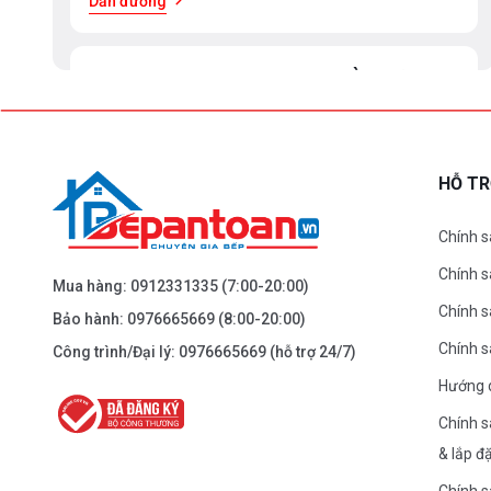
Dẫn đường
BEPANTOAN.VN - ĐẠI LA - HAI BÀ TRƯNG -
HÀ NỘI
61 Đại La ( Minh Khai ) - Hai Bà TRưng – HN
0976.665.669
-
0912.331.335
HỖ T
Dẫn đường
Chính s
Chính 
BEPANTOAN.VN - NGUYỄN TRÃI - THANH
Mua hàng:
0912331335
(7:00-20:00)
XUÂN - HÀ NỘI
Chính s
Bảo hành:
0976665669
(8:00-20:00)
Nguyễn Trãi - Thanh Xuân - HN
Chính 
Công trình/Đại lý:
0976665669
(hỗ trợ 24/7)
0976.665.669
-
0912.331.335
Hướng 
Dẫn đường
Chính s
& lắp đ
BEPANTOAN.VN - ĐƯỜNG CỔ LOA - ĐÔNG
Chính s