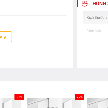
THÔNG 
Kích thước 
Chất liệu
ung
-27%
-27%