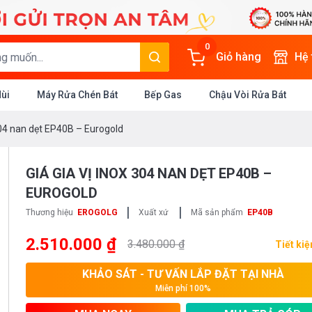
0
Giỏ hàng
Hệ
Mùi
Máy Rửa Chén Bát
Bếp Gas
Chậu Vòi Rửa Bát
 304 nan dẹt EP40B – Eurogold
GIÁ GIA VỊ INOX 304 NAN DẸT EP40B –
EUROGOLD
|
|
Thương hiệu
EROGOLG
Xuất xứ
Mã sản phẩm
EP40B
2.510.000 ₫
3.480.000 ₫
Tiết ki
KHẢO SÁT - TƯ VẤN LẮP ĐẶT TẠI NHÀ
Miễn phí 100%