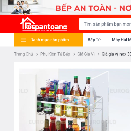
Danh mục sản phẩm
Bếp Từ
Máy Hút 
Trang Chủ
Phụ Kiên Tủ Bếp
Giá Gia Vị
Giá gia vị inox