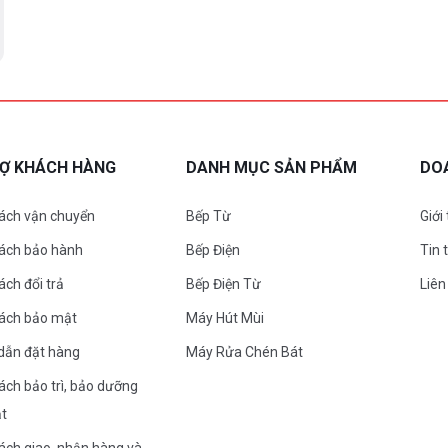
RỢ KHÁCH HÀNG
DANH MỤC SẢN PHẨM
DO
ách vận chuyển
Bếp Từ
Giới
sách bảo hành
Bếp Điện
Tin 
ách đổi trả
Bếp Điện Từ
Liên
sách bảo mật
Máy Hút Mùi
dẫn đặt hàng
Máy Rửa Chén Bát
ách bảo trì, bảo dưỡng
ặt
ách giao, nhận hàng và