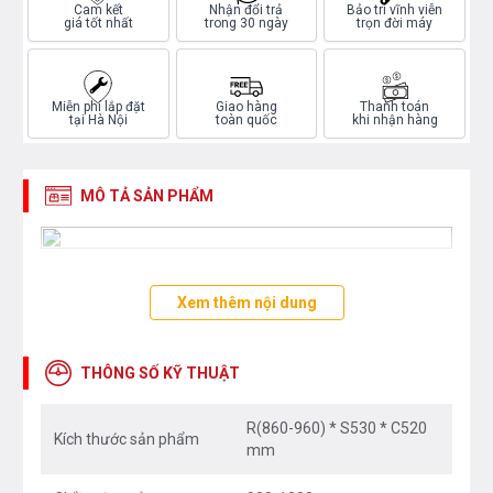
Cam kết
Nhận đổi trả
Bảo trì vĩnh viễn
giá tốt nhất
trong 30 ngày
trọn đời máy
Miễn phí lắp đặt
Giao hàng
Thanh toán
tại Hà Nội
toàn quốc
khi nhận hàng
MÔ TẢ SẢN PHẨM
Xem thêm nội dung
THÔNG SỐ KỸ THUẬT
R(860-960) * S530 * C520
Kích thước sản phẩm
mm