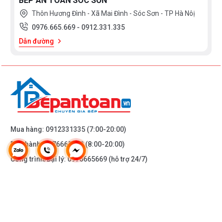
BẾP AN TOÀN SÓC SƠN
Thôn Hương Đình - Xã Mai Đình - Sóc Sơn - TP Hà Nôị
0976.665.669
-
0912.331.335
Dẫn đường
Mua hàng:
0912331335
(7:00-20:00)
Bảo hành:
0976665669
(8:00-20:00)
Công trình/Đại lý:
0976665669
(hỗ trợ 24/7)
THÔNG TIN KHÁC