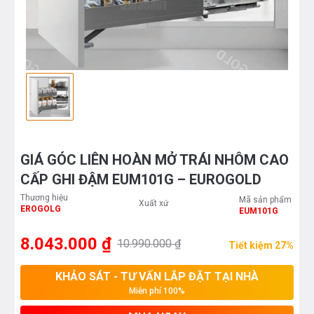
GIÁ GÓC LIÊN HOÀN MỞ TRÁI NHÔM CAO
CẤP GHI ĐẬM EUM101G – EUROGOLD
Thương hiệu
Mã sản phẩm
Xuất xứ
EROGOLG
EUM101G
8.043.000 ₫
10.990.000 ₫
Tiết kiệm 27%
KHẢO SÁT - TƯ VẤN LẮP ĐẶT TẠI NHÀ
Miễn phí 100%