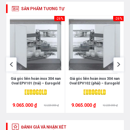
SẢN PHẨM TƯƠNG TỰ
26%
-26%
-26%
Giá góc liên hoàn inox 304 nan
Giá góc liên hoàn inox 304 nan
Oval EPV101 (trái) – Eurogold
Oval EPV102 (phải) – Eurogold
9.065.000 ₫
9.065.000 ₫
12.220.000 ₫
12.220.000 ₫
ĐÁNH GIÁ VÀ NHẬN XÉT