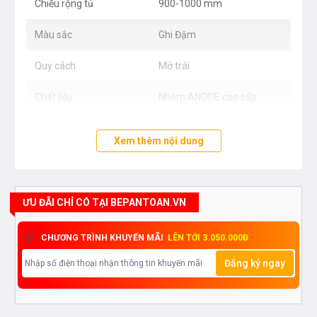
Chiều rộng tủ
900-1000 mm
Màu sắc
Ghi Đậm
Quy cách
Mở trái
Chất liệu
Nhôm ANODE cao cấp
Xem thêm nội dung
ƯU ĐÃI CHỈ CÓ TẠI BEPANTOAN.VN
CHƯƠNG TRÌNH KHUYẾN MÃI
LÊN TỚI 3.050.000Đ
Đăng ký ngay