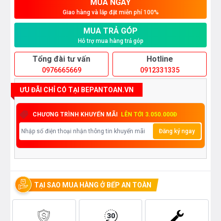
MUA NGAY
Giao hàng và lắp đặt miễn phí 100%
MUA TRẢ GÓP
Hỗ trợ mua hàng trả góp
Tổng đài tư vấn
Hotline
0976665669
0912331335
ƯU ĐÃI CHỈ CÓ TẠI BEPANTOAN.VN
CHƯƠNG TRÌNH KHUYẾN MÃI
LÊN TỚI 3.050.000Đ
Đăng ký ngay
TẠI SAO MUA HÀNG Ở BẾP AN TOÀN