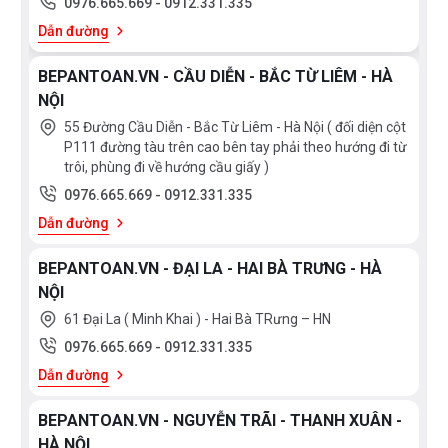
0976.665.669
-
0912.331.335
Dẫn đường
BEPANTOAN.VN - CẦU DIỄN - BẮC TỪ LIÊM - HÀ
NỘI
55 Đường Cầu Diễn - Bắc Từ Liêm - Hà Nội ( đối diện cột
P111 đường tàu trên cao bên tay phải theo hướng đi từ
trôi, phùng đi về hướng cầu giấy )
0976.665.669
-
0912.331.335
Dẫn đường
BEPANTOAN.VN - ĐẠI LA - HAI BÀ TRƯNG - HÀ
NỘI
61 Đại La ( Minh Khai ) - Hai Bà TRưng – HN
0976.665.669
-
0912.331.335
Dẫn đường
BEPANTOAN.VN - NGUYỄN TRÃI - THANH XUÂN -
HÀ NỘI