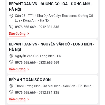
BEPANTOAN.VN - ĐƯỜNG CỔ LOA - ĐÔNG ANH -
HÀ NỘI
Căn 08 - TT1.4 Khu Dự Án Calyx Residence Đường Cổ
Loa - Đông Anh - Hà Nội
0976.665.669
-
0912.331.335
Dẫn đường
BEPANTOAN.VN - NGUYỄN VĂN CỪ - LONG BIÊN -
HÀ NỘI
Nguyễn Văn Cừ - Long Biên - HN
0976.665.669
-
0833.665.669
Dẫn đường
BẾP AN TOÀN SÓC SƠN
Thôn Hương Đình - Xã Mai Đình - Sóc Sơn - TP Hà Nôị
0976.665.669
-
0912.331.335
Dẫn đường