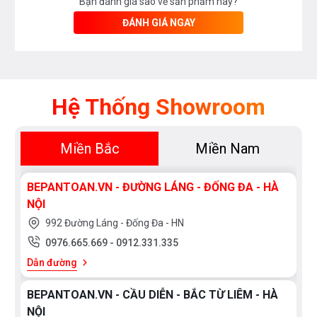
Bạn đánh giá sao về sản phẩm này?
ĐÁNH GIÁ NGAY
Hệ Thống Showroom
Miền Bắc
Miền Nam
BEPANTOAN.VN - ĐƯỜNG LÁNG - ĐỐNG ĐA - HÀ
NỘI
992 Đường Láng - Đống Đa - HN
0976.665.669
-
0912.331.335
Dẫn đường
BEPANTOAN.VN - CẦU DIỄN - BẮC TỪ LIÊM - HÀ
NỘI