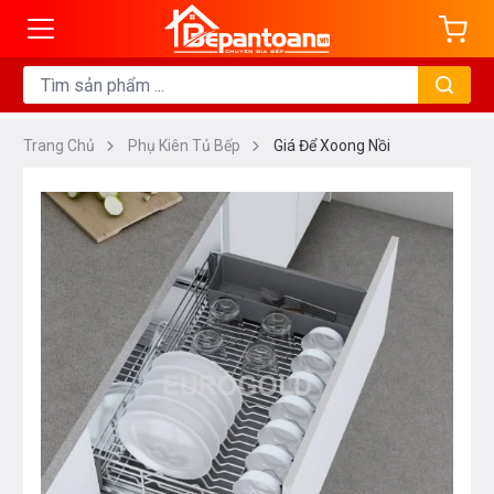
Trang Chủ
Phụ Kiên Tủ Bếp
Giá Để Xoong Nồi