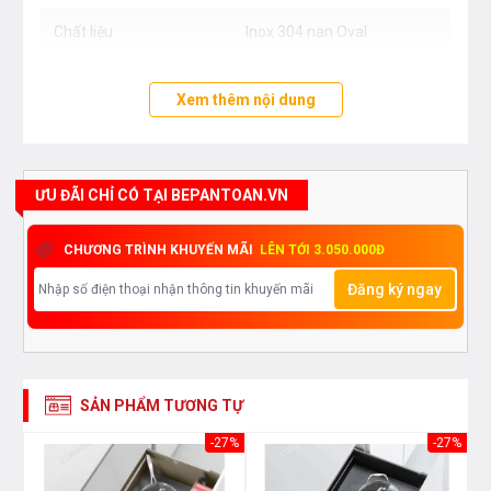
Chất liệu
Inox 304 nan Oval
Xem thêm nội dung
ƯU ĐÃI CHỈ CÓ TẠI BEPANTOAN.VN
CHƯƠNG TRÌNH KHUYẾN MÃI
LÊN TỚI 3.050.000Đ
Đăng ký ngay
SẢN PHẨM TƯƠNG TỰ
30%
-27%
-27%