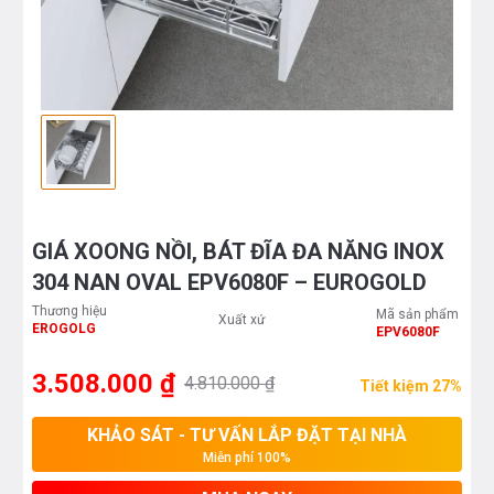
GIÁ XOONG NỒI, BÁT ĐĨA ĐA NĂNG INOX
304 NAN OVAL EPV6080F – EUROGOLD
Thương hiệu
Mã sản phẩm
Xuất xứ
EROGOLG
EPV6080F
3.508.000 ₫
4.810.000 ₫
Tiết kiệm 27%
KHẢO SÁT - TƯ VẤN LẮP ĐẶT TẠI NHÀ
Miễn phí 100%