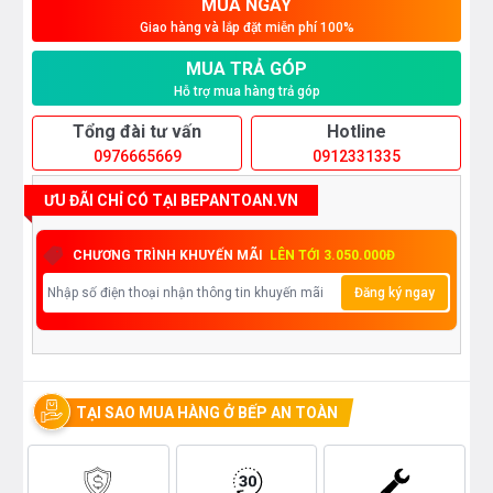
MUA NGAY
Giao hàng và lắp đặt miễn phí 100%
MUA TRẢ GÓP
Hỗ trợ mua hàng trả góp
Tổng đài tư vấn
Hotline
0976665669
0912331335
ƯU ĐÃI CHỈ CÓ TẠI BEPANTOAN.VN
CHƯƠNG TRÌNH KHUYẾN MÃI
LÊN TỚI 3.050.000Đ
Đăng ký ngay
TẠI SAO MUA HÀNG Ở BẾP AN TOÀN