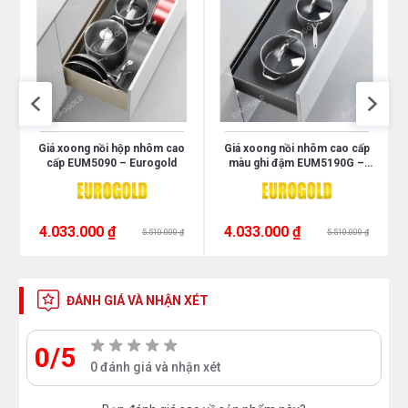
n
Giá xoong nồi hộp nhôm cao
Giá xoong nồi nhôm cao cấp
–
cấp EUM5090 – Eurogold
màu ghi đậm EUM5190G –
Eurogold
4.033.000 ₫
4.033.000 ₫
5.510.000 ₫
5.510.000 ₫
ĐÁNH GIÁ VÀ NHẬN XÉT
0/5
0 đánh giá và nhận xét