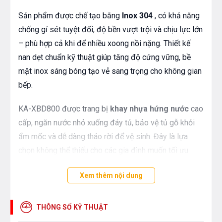
Sản phẩm được chế tạo bằng
Inox 304
, có khả năng
chống gỉ sét tuyệt đối, độ bền vượt trội và chịu lực lớn
– phù hợp cả khi để nhiều xoong nồi nặng. Thiết kế
nan dẹt chuẩn kỹ thuật giúp tăng độ cứng vững, bề
mặt inox sáng bóng tạo vẻ sang trọng cho không gian
bếp.
KA-XBD800 được trang bị
khay nhựa hứng nước
cao
cấp, ngăn nước nhỏ xuống đáy tủ, bảo vệ tủ gỗ khỏi
ẩm mốc và dễ dàng tháo rời để vệ sinh. Đây là lựa
chọn không thể thiếu cho các gia đình muốn tối ưu
không gian tủ bếp và tích hợp nhiều công dụng trên
Xem thêm nội dung
một sản phẩm.
THÔNG SỐ KỸ THUẬT