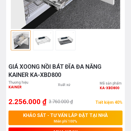
GIÁ XOONG NỒI BÁT ĐĨA ĐA NĂNG
KAINER KA-XBD800
Thương hiệu
Mã sản phẩm
Xuất xứ
KAINER
KA-XBD800
2.256.000 ₫
3.760.000 ₫
Tiết kiệm 40%
KHẢO SÁT - TƯ VẤN LẮP ĐẶT TẠI NHÀ
Miễn phí 100%