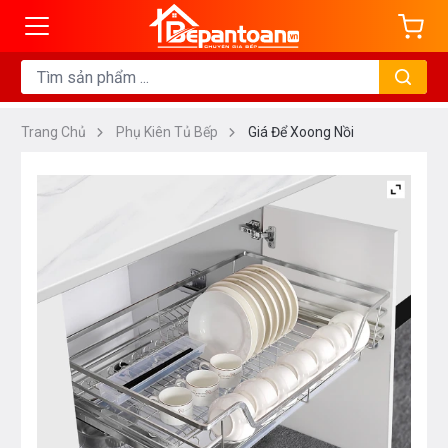
Trang Chủ
Phụ Kiên Tủ Bếp
Giá Để Xoong Nồi