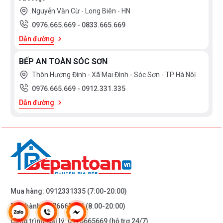
Nguyễn Văn Cừ - Long Biên - HN
0976.665.669
-
0833.665.669
Dẫn đường
BẾP AN TOÀN SÓC SƠN
Thôn Hương Đình - Xã Mai Đình - Sóc Sơn - TP Hà Nôị
0976.665.669
-
0912.331.335
Dẫn đường
Mua hàng:
0912331335
(7:00-20:00)
Bảo hành:
0976665669
(8:00-20:00)
Công trình/Đại lý:
0976665669
(hỗ trợ 24/7)