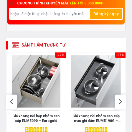
nan mịn và tinh xảo.
CHƯƠNG TRÌNH KHUYẾN MÃI
LÊN TỚI 3.050.000Đ
Đăng ký ngay
Lắp đặt dễ dàng:
phù hợp tiêu chuẩn khoang tủ phổ
biến.
Vệ sinh nhanh chóng:
chất liệu inox hạn chế bám
SẢN PHẨM TƯƠNG TỰ
bẩn, dễ lau chùi.
30%
-27%
-27%
Giá xoong nồi hộp nhôm cao
Giá xoong nồi nhôm cao cấp
d
cấp EUM5090 – Eurogold
màu ghi đậm EUM5190G –
Eurogold