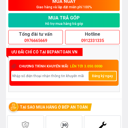
MUA NGAY
Giao hàng và lắp đặt miễn phí 100%
MUA TRẢ GÓP
Hỗ trợ mua hàng trả góp
Tổng đài tư vấn
Hotline
0976665669
0912331335
ƯU ĐÃI CHỈ CÓ TẠI BEPANTOAN.VN
CHƯƠNG TRÌNH KHUYẾN MÃI
LÊN TỚI 3.050.000Đ
Đăng ký ngay
TẠI SAO MUA HÀNG Ở BẾP AN TOÀN