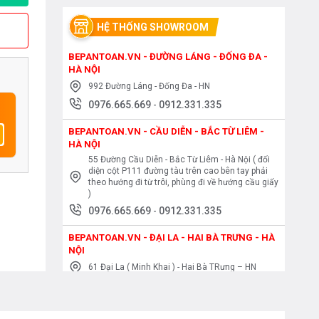
HỆ THỐNG SHOWROOM
BEPANTOAN.VN - ĐƯỜNG LÁNG - ĐỐNG ĐA -
HÀ NỘI
992 Đường Láng - Đống Đa - HN
0976.665.669
-
0912.331.335
BEPANTOAN.VN - CẦU DIỄN - BẮC TỪ LIÊM -
HÀ NỘI
55 Đường Cầu Diễn - Bắc Từ Liêm - Hà Nội ( đối
diện cột P111 đường tàu trên cao bên tay phải
theo hướng đi từ trôi, phùng đi về hướng cầu giấy
)
0976.665.669
-
0912.331.335
BEPANTOAN.VN - ĐẠI LA - HAI BÀ TRƯNG - HÀ
NỘI
61 Đại La ( Minh Khai ) - Hai Bà TRưng – HN
0976.665.669
-
0912.331.335
BEPANTOAN.VN - NGUYỄN TRÃI - THANH