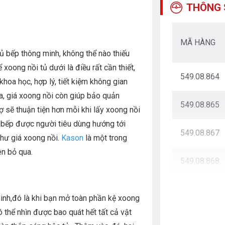
THÔNG 
MÃ HÀNG
tủ bếp thông minh, không thể nào thiếu
 xoong nồi tủ dưới là điều rất cần thiết,
549.08.864
hoa học, hợp lý, tiết kiệm không gian
a, giá xoong nồi còn giúp bảo quản
549.08.865
ợ sẽ thuận tiện hơn mỗi khi lấy xoong nồi
 bếp được người tiêu dùng hướng tới
549.08.867
như giá xoong nồi.
Kason
là một trong
n bỏ qua.
549.08.868
inh,đó là khi bạn mở toàn phần kệ xoong
 thể nhìn được bao quát hết tất cả vật