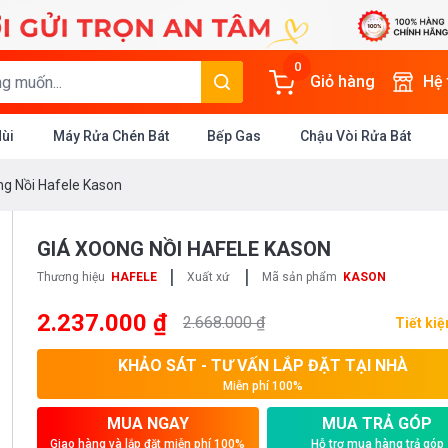
0
Giỏ hàng
Hệ
Mùi
Máy Rửa Chén Bát
Bếp Gas
Chậu Vòi Rửa Bát
ng Nồi Hafele Kason
GIÁ XOONG NỒI HAFELE KASON
|
|
Thương hiệu
HAFELE
Xuất xứ
Mã sản phẩm
KASON
2.237.000 ₫
2.668.000 ₫
Tiết ki
KHẢO SÁT - TƯ VẤN LẮP ĐẶT TẠI NHÀ
Miễn phí 100%
MUA NGAY
MUA TRẢ GÓP
Giao hàng và lắp đặt miễn phí 100%
Hỗ trợ mua hàng trả góp