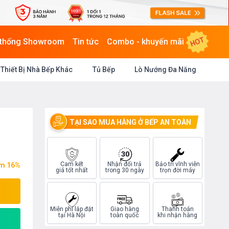
HOT
 thống Showroom
Tin tức
Combo - khuyến mãi
Thiết Bị Nhà Bếp Khác
Tủ Bếp
Lò Nướng Đa Năng
TẠI SAO MUA HÀNG Ở BẾP AN TOÀN
Cam kết
Nhận đổi trả
Bảo trì vĩnh viễn
ệm 16%
giá tốt nhất
trong 30 ngày
trọn đời máy
Miễn phí lắp đặt
Giao hàng
Thanh toán
tại Hà Nội
toàn quốc
khi nhận hàng