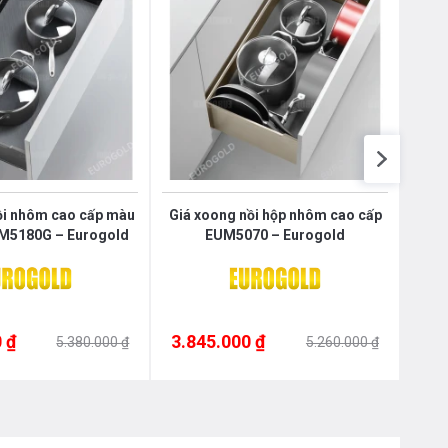
ồi nhôm cao cấp màu
Giá xoong nồi hộp nhôm cao cấp
Giá 
M5180G – Eurogold
EUM5070 – Eurogold
ghi
 ₫
3.845.000 ₫
3.7
5.380.000 ₫
5.260.000 ₫