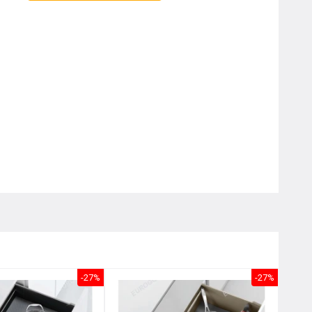
Nôị
0976.665.669
-
0912.331.335
-27%
-27%