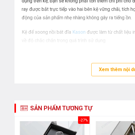
dụng trên kệ, bạn sẽ không phải tốn thêm chi phí cho 
ray được bắt trực tiếp vào hai bên kệ vững chãi, tích 
động của sản phẩm nhẹ nhàng không gây ra tiếng ồn.
Kệ để xoong nồi bát đĩa
Kason
được làm từ chất liệu 
về độ chắc chắn trong quá trình sử dụng.
Lưu ý khi sử dụng
+ Nên vệ sinh định kỳ để giữ được sản phẩm inox luôn
Xem thêm nội d
cho sản phẩm.
+ Nên vệ sinh lau chùi bề mặt inox bằng những sản ph
mòn gây tổn hại đến bề mặt inox.
SẢN PHẨM TƯƠNG TỰ
+ Nên lắp đặt giá xoong nồi, bát đĩa ngay cạnh bồn rử
-30%
-27%
chóng khi rửa xong vừa giúp nước sẽ nhỏ trực tiếp xu
dùng khay hứng.