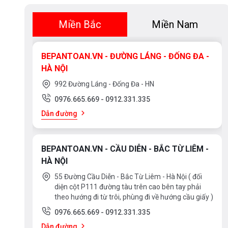
Miền Bắc
Miền Nam
BEPANTOAN.VN - ĐƯỜNG LÁNG - ĐỐNG ĐA -
HÀ NỘI
992 Đường Láng - Đống Đa - HN
0976.665.669
-
0912.331.335
Dẫn đường
BEPANTOAN.VN - CẦU DIỄN - BẮC TỪ LIÊM -
HÀ NỘI
55 Đường Cầu Diễn - Bắc Từ Liêm - Hà Nội ( đối
diện cột P111 đường tàu trên cao bên tay phải
theo hướng đi từ trôi, phùng đi về hướng cầu giấy )
0976.665.669
-
0912.331.335
Dẫn đường