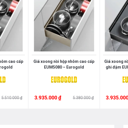
i so với trọng lượng tối đa của giá.
ay trượt giảm chấn luôn vận hành êm ái
nhôm cao cấp
Giá xoong nồi hộp nhôm cao cấp
Giá xoong n
rogold
EUM5080 – Eurogold
ghi đậm EU
3.935.000 ₫
3.935.000
5.510.000 ₫
5.380.000 ₫