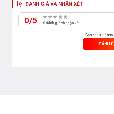
549.08.867
800
R764 x S435 x
ĐÁNH GIÁ VÀ NHẬN XÉT
C184mm
0/5
549.08.868
900
R864 x S435 x
0 đánh giá và nhận xét
C184mm
Bạn đánh giá sao
ĐÁNH G