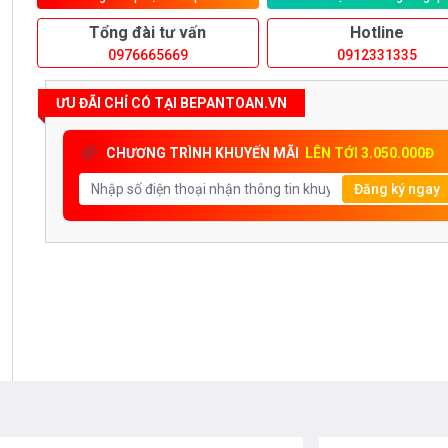
Tổng đài tư vấn
Hotline
0976665669
0912331335
ƯU ĐÃI CHỈ CÓ TẠI BEPANTOAN.VN
CHƯƠNG TRÌNH KHUYẾN MÃI
LÊN TỚI 3.050.000Đ
Đăng ký ngay