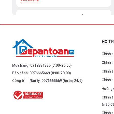
BEPANTOAN.VN - ĐẠI LA - HAI BÀ TRƯNG -
HÀ NỘI
61 Đại La ( Minh Khai ) - Hai Bà TRưng – HN
0976.665.669
-
0912.331.335
HỖ T
Dẫn đường
Chính s
Chính 
BEPANTOAN.VN - NGUYỄN TRÃI - THANH
Mua hàng:
0912331335
(7:00-20:00)
XUÂN - HÀ NỘI
Chính s
Bảo hành:
0976665669
(8:00-20:00)
Nguyễn Trãi - Thanh Xuân - HN
Chính 
Công trình/Đại lý:
0976665669
(hỗ trợ 24/7)
0976.665.669
-
0912.331.335
Hướng 
Dẫn đường
Chính s
& lắp đ
BEPANTOAN.VN - ĐƯỜNG CỔ LOA - ĐÔNG
Chính s