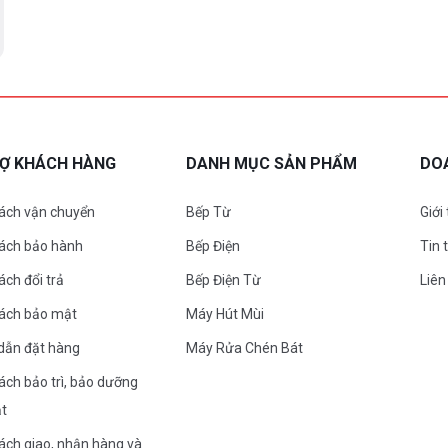
RỢ KHÁCH HÀNG
DANH MỤC SẢN PHẨM
DO
ách vận chuyển
Bếp Từ
Giới
sách bảo hành
Bếp Điện
Tin 
ách đổi trả
Bếp Điện Từ
Liên
sách bảo mật
Máy Hút Mùi
dẫn đặt hàng
Máy Rửa Chén Bát
ách bảo trì, bảo dưỡng
ặt
ách giao, nhận hàng và