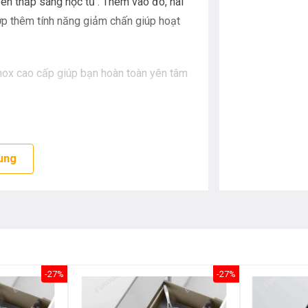
đèn thắp sáng hộc tủ . Thêm vào đó, hai
hợp thêm tính năng giảm chấn giúp hoạt
inox cao cấp giúp bạn hoàn toàn yên tâm
 trắng sáng và kéo dài thời gian sử dụng
ung
ẩm tẩy rửa chuyên dụng để tránh sự ăn
a vừa giúp úp xoong nồi, bát đĩa nhanh
-27%
-27%
ống bồn rửa mà đôi khi không cần phải