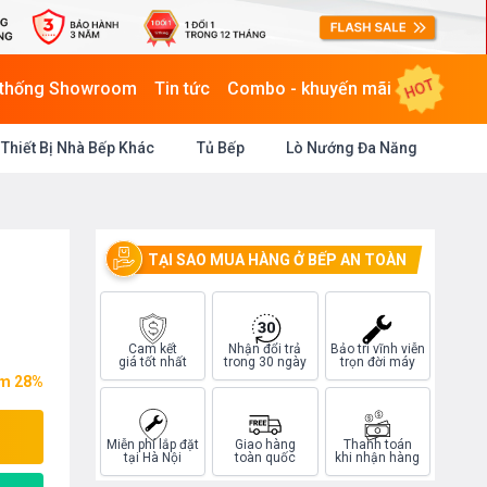
HOT
 thống Showroom
Tin tức
Combo - khuyến mãi
Thiết Bị Nhà Bếp Khác
Tủ Bếp
Lò Nướng Đa Năng
TẠI SAO MUA HÀNG Ở BẾP AN TOÀN
Cam kết
Nhận đổi trả
Bảo trì vĩnh viễn
giá tốt nhất
trong 30 ngày
trọn đời máy
ệm 28%
Miễn phí lắp đặt
Giao hàng
Thanh toán
tại Hà Nội
toàn quốc
khi nhận hàng