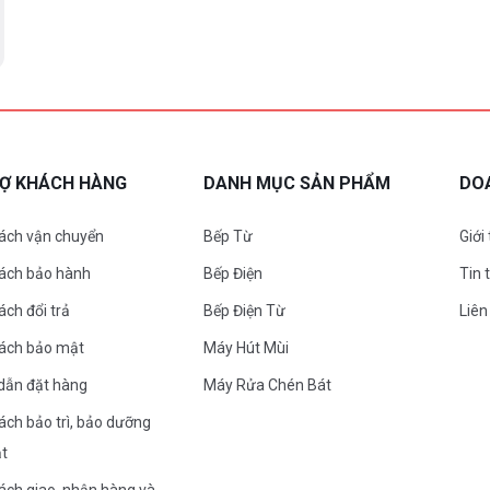
RỢ KHÁCH HÀNG
DANH MỤC SẢN PHẨM
DO
ách vận chuyển
Bếp Từ
Giới
sách bảo hành
Bếp Điện
Tin 
ách đổi trả
Bếp Điện Từ
Liên
sách bảo mật
Máy Hút Mùi
dẫn đặt hàng
Máy Rửa Chén Bát
ách bảo trì, bảo dưỡng
ặt
ách giao, nhận hàng và