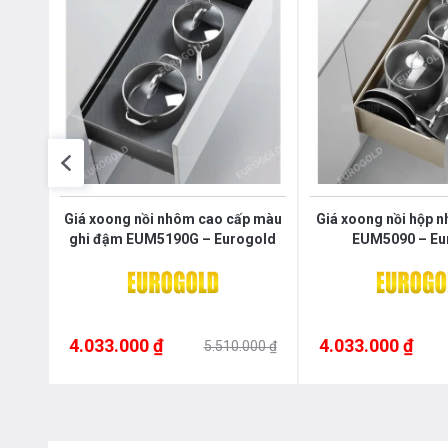
ủ gắn
Giá xoong nồi nhôm cao cấp màu
Giá xoong nồi hộp 
d
ghi đậm EUM5190G – Eurogold
EUM5090 – Eu
4.033.000 ₫
4.033.000 ₫
000 ₫
5.510.000 ₫