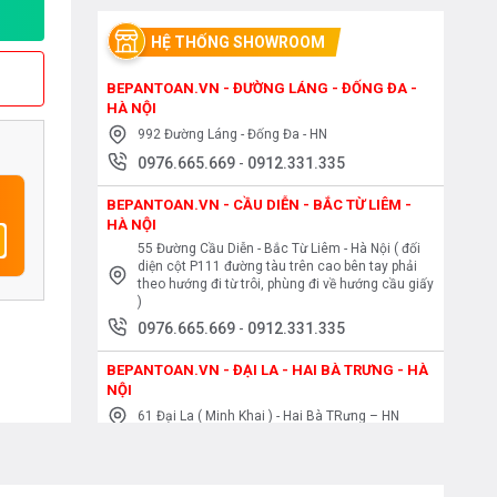
HỆ THỐNG SHOWROOM
BEPANTOAN.VN - ĐƯỜNG LÁNG - ĐỐNG ĐA -
HÀ NỘI
992 Đường Láng - Đống Đa - HN
0976.665.669
-
0912.331.335
BEPANTOAN.VN - CẦU DIỄN - BẮC TỪ LIÊM -
HÀ NỘI
55 Đường Cầu Diễn - Bắc Từ Liêm - Hà Nội ( đối
diện cột P111 đường tàu trên cao bên tay phải
theo hướng đi từ trôi, phùng đi về hướng cầu giấy
)
0976.665.669
-
0912.331.335
BEPANTOAN.VN - ĐẠI LA - HAI BÀ TRƯNG - HÀ
NỘI
61 Đại La ( Minh Khai ) - Hai Bà TRưng – HN
0976.665.669
-
0912.331.335
BEPANTOAN.VN - NGUYỄN TRÃI - THANH