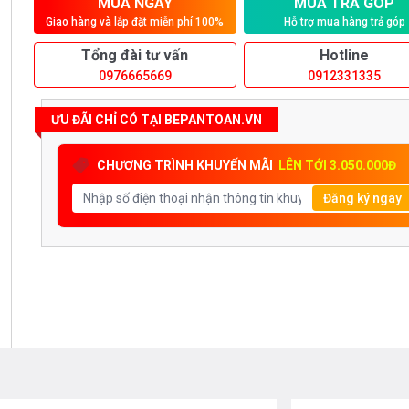
MUA NGAY
MUA TRẢ GÓP
Giao hàng và lắp đặt miễn phí 100%
Hỗ trợ mua hàng trả góp
Tổng đài tư vấn
Hotline
0976665669
0912331335
ƯU ĐÃI CHỈ CÓ TẠI BEPANTOAN.VN
CHƯƠNG TRÌNH KHUYẾN MÃI
LÊN TỚI 3.050.000Đ
Đăng ký ngay