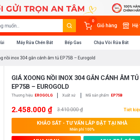
0
Giỏ hàng
Hệ
Mùi
Máy Rửa Chén Bát
Bếp Gas
Chậu Vòi Rửa Bát
ng nồi inox 304 gắn cánh âm tủ EP75B – Eurogold
GIÁ XOONG NỒI INOX 304 GẮN CÁNH ÂM TỦ
EP75B – EUROGOLD
|
|
Thương hiệu
EROGOLG
Xuất xứ
Mã sản phẩm
EP75B
2.458.000 ₫
3.410.000 ₫
Tiết ki
KHẢO SÁT - TƯ VẤN LẮP ĐẶT TẠI NHÀ
Miễn phí 100%