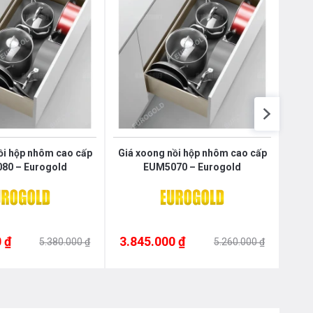
Nôị
0976.665.669
-
0912.331.335
ồi hộp nhôm cao cấp
Giá xoong nồi hộp nhôm cao cấp
Giá 
80 – Eurogold
EUM5070 – Eurogold
ghi
 ₫
3.845.000 ₫
3.7
5.380.000 ₫
5.260.000 ₫