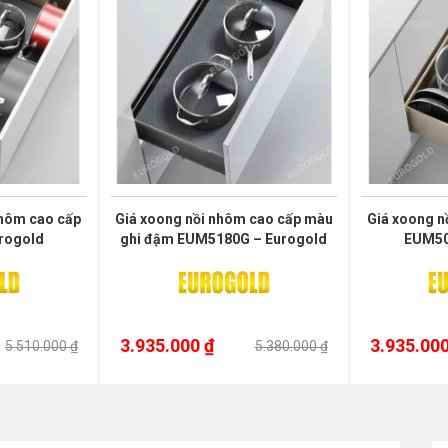
nhôm cao cấp
Giá xoong nồi nhôm cao cấp màu
Giá xoong n
rogold
ghi đậm EUM5180G – Eurogold
EUM50
3.935.000 ₫
3.935.000
5.510.000 ₫
5.380.000 ₫