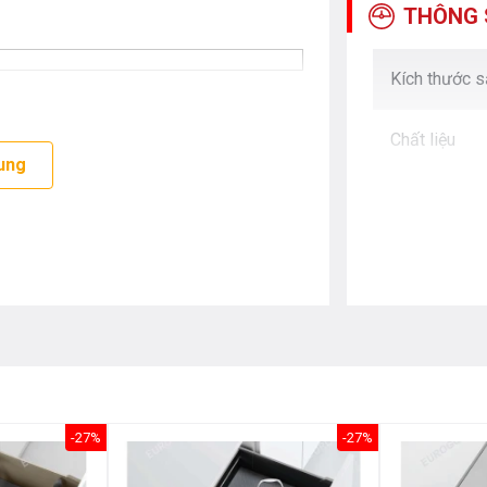
THÔNG 
Kích thước 
Chất liệu
ung
-27%
-27%