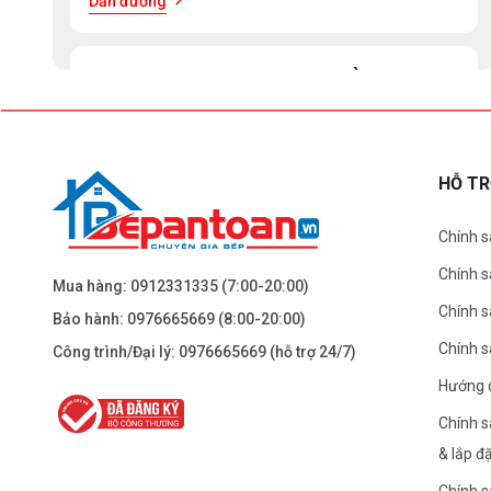
Dẫn đường
BEPANTOAN.VN - ĐẠI LA - HAI BÀ TRƯNG -
HÀ NỘI
61 Đại La ( Minh Khai ) - Hai Bà TRưng – HN
0976.665.669
-
0912.331.335
HỖ T
Dẫn đường
Chính s
Chính 
BEPANTOAN.VN - NGUYỄN TRÃI - THANH
Mua hàng:
0912331335
(7:00-20:00)
XUÂN - HÀ NỘI
Chính s
Bảo hành:
0976665669
(8:00-20:00)
Nguyễn Trãi - Thanh Xuân - HN
Chính 
Công trình/Đại lý:
0976665669
(hỗ trợ 24/7)
0976.665.669
-
0912.331.335
Hướng 
Dẫn đường
Chính s
& lắp đ
BEPANTOAN.VN - ĐƯỜNG CỔ LOA - ĐÔNG
Chính s