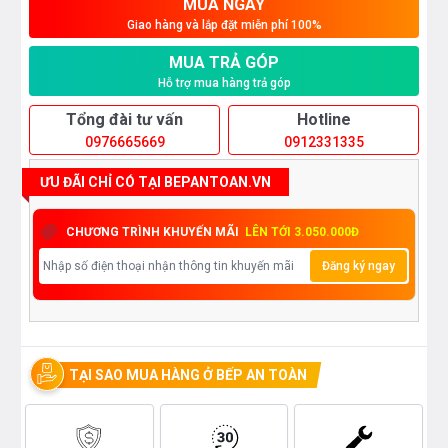
MUA NGAY
Giao hàng và lắp đặt miễn phí 100%
MUA TRẢ GÓP
Hỗ trợ mua hàng trả góp
Tổng đài tư vấn
Hotline
0976665669
0912331335
ƯU ĐÃI CHỈ CÓ TẠI BEPANTOAN.VN
CHƯƠNG TRÌNH KHUYẾN MÃI
LÊN TỚI 3.050.000Đ
Đăng ký ngay
TẠI SAO MUA HÀNG Ở BẾP AN TOÀN