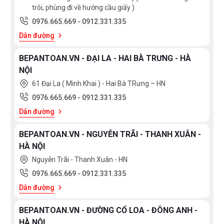
trôi, phùng đi về hướng cầu giấy )
0976.665.669
-
0912.331.335
Dẫn đường
BEPANTOAN.VN - ĐẠI LA - HAI BÀ TRƯNG - HÀ
NỘI
61 Đại La ( Minh Khai ) - Hai Bà TRưng – HN
0976.665.669
-
0912.331.335
Dẫn đường
BEPANTOAN.VN - NGUYỄN TRÃI - THANH XUÂN -
HÀ NỘI
Nguyễn Trãi - Thanh Xuân - HN
0976.665.669
-
0912.331.335
Dẫn đường
BEPANTOAN.VN - ĐƯỜNG CỔ LOA - ĐÔNG ANH -
HÀ NỘI