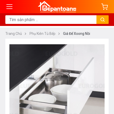
Trang Chủ
Phụ Kiên Tủ Bếp
Giá Để Xoong Nồi