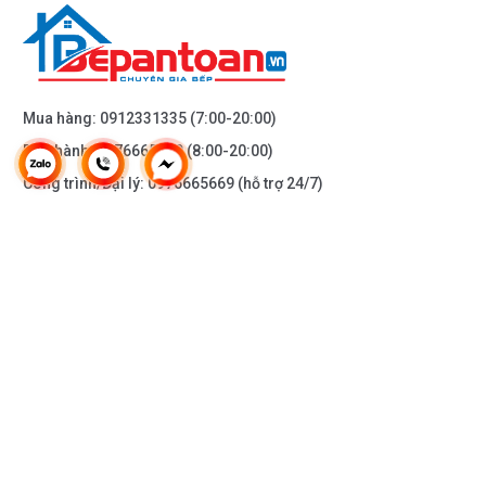
Mua hàng:
0912331335
(7:00-20:00)
Bảo hành:
0976665669
(8:00-20:00)
Công trình/Đại lý:
0976665669
(hỗ trợ 24/7)
THÔNG TIN KHÁC
DOANH NGHIỆP
DANH MỤC SẢN PHẨM
HỖ TRỢ KHÁCH HÀNG