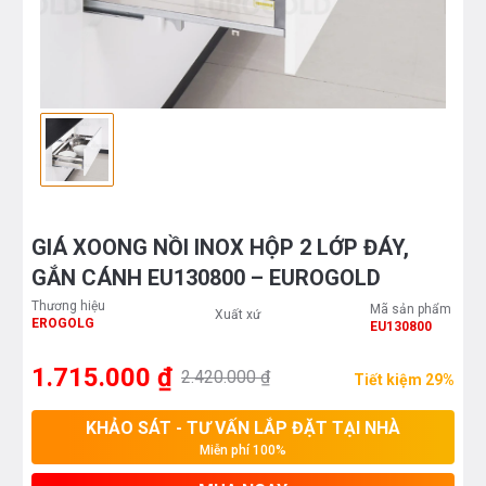
GIÁ XOONG NỒI INOX HỘP 2 LỚP ĐÁY,
GẮN CÁNH EU130800 – EUROGOLD
Thương hiệu
Mã sản phẩm
Xuất xứ
EROGOLG
EU130800
1.715.000 ₫
2.420.000 ₫
Tiết kiệm 29%
KHẢO SÁT - TƯ VẤN LẮP ĐẶT TẠI NHÀ
Miễn phí 100%