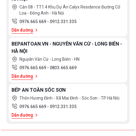
Căn 08 - TT1.4 Khu Dự Án Calyx Residence Đường Cổ
Loa - Đông Anh - Hà Nội
0976.665.669
-
0912.331.335
Dẫn đường
BEPANTOAN.VN - NGUYỄN VĂN CỪ - LONG BIÊN -
HÀ NỘI
Nguyễn Văn Cừ - Long Biên - HN
0976.665.669
-
0833.665.669
Dẫn đường
BẾP AN TOÀN SÓC SƠN
Thôn Hương Đình - Xã Mai Đình - Sóc Sơn - TP Hà Nôị
0976.665.669
-
0912.331.335
Dẫn đường