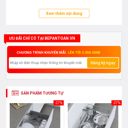
Xem thêm nội dung
ƯU ĐÃI CHỈ CÓ TẠI BEPANTOAN.VN
CHƯƠNG TRÌNH KHUYẾN MÃI
LÊN TỚI 3.050.000Đ
Đăng ký ngay
SẢN PHẨM TƯƠNG TỰ
30%
-27%
-27%