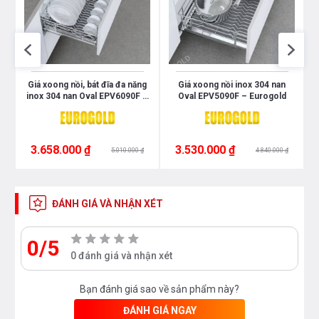
Giá xoong nồi, bát đĩa đa năng
Giá xoong nồi inox 304 nan
d
inox 304 nan Oval EPV6090F –
Oval EPV5090F – Eurogold
Eurogold
3.658.000 ₫
3.530.000 ₫
5.010.000 ₫
4.840.000 ₫
ĐÁNH GIÁ VÀ NHẬN XÉT
0/5
0 đánh giá và nhận xét
Bạn đánh giá sao về sản phẩm này?
ĐÁNH GIÁ NGAY