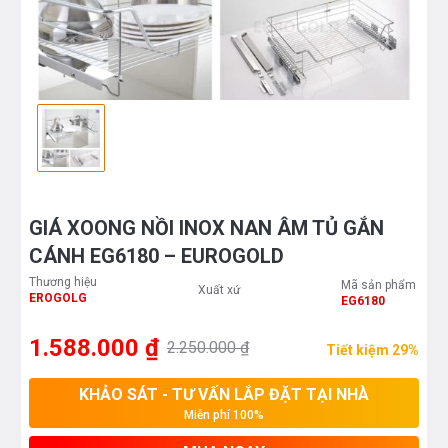
GIÁ XOONG NỒI INOX NAN ÂM TỦ GẮN
CÁNH EG6180 – EUROGOLD
Thương hiệu
Mã sản phẩm
Xuất xứ
EROGOLG
EG6180
1.588.000 ₫
2.250.000 ₫
Tiết kiệm 29%
KHẢO SÁT - TƯ VẤN LẮP ĐẶT TẠI NHÀ
Miễn phí 100%