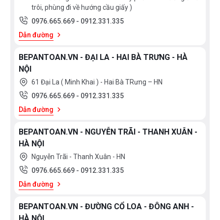
trôi, phùng đi về hướng cầu giấy )
0976.665.669
-
0912.331.335
Dẫn đường
BEPANTOAN.VN - ĐẠI LA - HAI BÀ TRƯNG - HÀ
NỘI
61 Đại La ( Minh Khai ) - Hai Bà TRưng – HN
0976.665.669
-
0912.331.335
Dẫn đường
BEPANTOAN.VN - NGUYỄN TRÃI - THANH XUÂN -
HÀ NỘI
Nguyễn Trãi - Thanh Xuân - HN
0976.665.669
-
0912.331.335
Dẫn đường
BEPANTOAN.VN - ĐƯỜNG CỔ LOA - ĐÔNG ANH -
HÀ NỘI