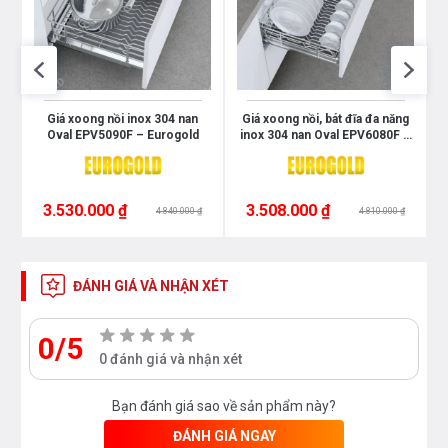
Giá xoong nồi inox 304 nan
Giá xoong nồi, bát đĩa đa năng
d
Oval EPV5090F – Eurogold
inox 304 nan Oval EPV6080F –
Eurogold
3.530.000 ₫
3.508.000 ₫
4.840.000 ₫
4.810.000 ₫
ĐÁNH GIÁ VÀ NHẬN XÉT
0/5
0 đánh giá và nhận xét
Bạn đánh giá sao về sản phẩm này?
ĐÁNH GIÁ NGAY