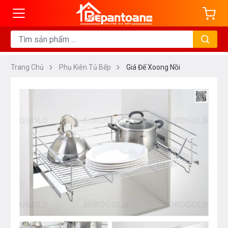
Trang Chủ
Phụ Kiên Tủ Bếp
Giá Để Xoong Nồi