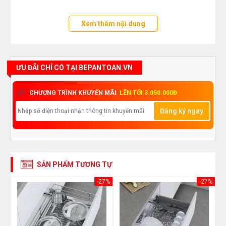
Xem thêm nội dung
ƯU ĐÃI CHỈ CÓ TẠI BEPANTOAN.VN
CHƯƠNG TRÌNH KHUYẾN MÃI
LÊN TỚI 3.050.000Đ
Đăng ký ngay
SẢN PHẨM TƯƠNG TỰ
30%
-27%
-27%