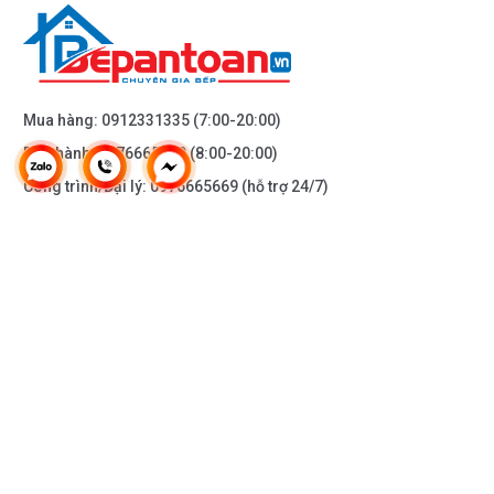
Mua hàng:
0912331335
(7:00-20:00)
Bảo hành:
0976665669
(8:00-20:00)
Công trình/Đại lý:
0976665669
(hỗ trợ 24/7)
THÔNG TIN KHÁC
DOANH NGHIỆP
DANH MỤC SẢN PHẨM
HỖ TRỢ KHÁCH HÀNG