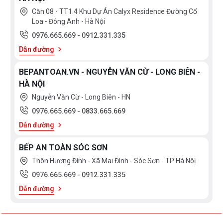
Căn 08 - TT1.4 Khu Dự Án Calyx Residence Đường Cổ
Loa - Đông Anh - Hà Nội
0976.665.669
-
0912.331.335
Dẫn đường
BEPANTOAN.VN - NGUYỄN VĂN CỪ - LONG BIÊN -
HÀ NỘI
Nguyễn Văn Cừ - Long Biên - HN
0976.665.669
-
0833.665.669
Dẫn đường
BẾP AN TOÀN SÓC SƠN
Thôn Hương Đình - Xã Mai Đình - Sóc Sơn - TP Hà Nôị
0976.665.669
-
0912.331.335
Dẫn đường