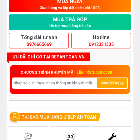
MUA NGAY
Giao hàng và lắp đặt miễn phí 100%
MUA TRẢ GÓP
Hỗ trợ mua hàng trả góp
Tổng đài tư vấn
Hotline
0976665669
0912331335
ƯU ĐÃI CHỈ CÓ TẠI BEPANTOAN.VN
CHƯƠNG TRÌNH KHUYẾN MÃI
LÊN TỚI 3.050.000Đ
Đăng ký ngay
TẠI SAO MUA HÀNG Ở BẾP AN TOÀN