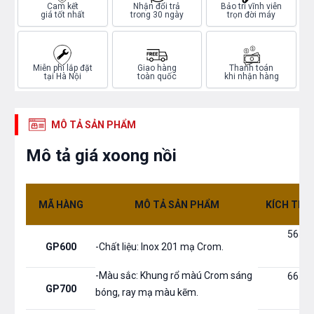
Cam kết
Nhận đổi trả
Bảo trì vĩnh viễn
giá tốt nhất
trong 30 ngày
trọn đời máy
Miễn phí lắp đặt
Giao hàng
Thanh toán
tại Hà Nội
toàn quốc
khi nhận hàng
MÔ TẢ SẢN PHẨM
Mô tả giá xoong nồi
MÃ HÀNG
MÔ TẢ SẢN PHẨM
KÍCH THƯ
565*
GP600
-Chất liệu: Inox 201 mạ Crom.
-Màu sắc: Khung rổ màú Crom sáng
665*
GP700
bóng, ray mạ màu kẽm.