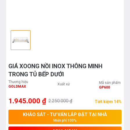
GIÁ XOONG NỒI INOX THÔNG MINH
TRONG TỦ BẾP DƯỚI
Thương hiệu
Mã sản phẩm
Xuất xứ
GOLDMAX
GP600
1.945.000 ₫
2.250.000 ₫
Tiết kiệm 14%
KHẢO SÁT - TƯ VẤN LẮP ĐẶT TẠI NHÀ
Miễn phí 100%