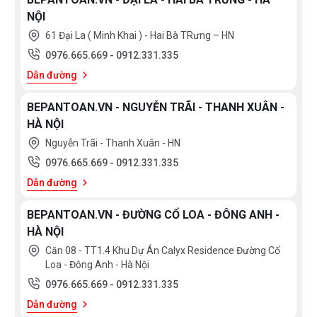
NỘI
61 Đại La ( Minh Khai ) - Hai Bà TRưng – HN
0976.665.669
-
0912.331.335
Dẫn đường
BEPANTOAN.VN - NGUYỄN TRÃI - THANH XUÂN -
HÀ NỘI
Nguyễn Trãi - Thanh Xuân - HN
0976.665.669
-
0912.331.335
Dẫn đường
BEPANTOAN.VN - ĐƯỜNG CỔ LOA - ĐÔNG ANH -
HÀ NỘI
Căn 08 - TT1.4 Khu Dự Án Calyx Residence Đường Cổ
Loa - Đông Anh - Hà Nội
0976.665.669
-
0912.331.335
Dẫn đường