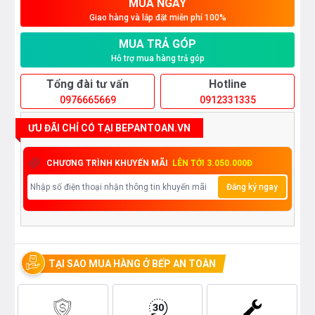
MUA NGAY
Giao hàng và lắp đặt miễn phí 100%
MUA TRẢ GÓP
Hỗ trợ mua hàng trả góp
Tổng đài tư vấn
Hotline
0976665669
0912331335
ƯU ĐÃI CHỈ CÓ TẠI BEPANTOAN.VN
CHƯƠNG TRÌNH KHUYẾN MÃI
LÊN TỚI 3.050.000Đ
Đăng ký ngay
TẠI SAO MUA HÀNG Ở BẾP AN TOÀN