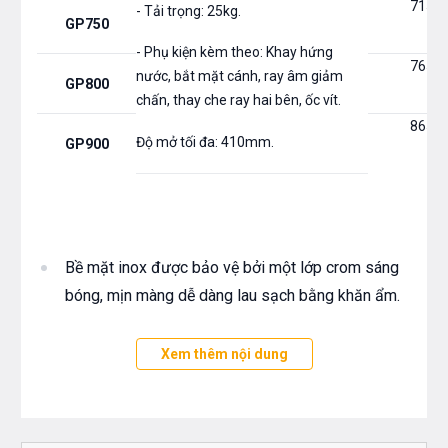
715*
- Tải trọng: 25kg.
GP750
- Phụ kiện kèm theo: Khay hứng
765*
nước, bắt mặt cánh, ray âm giảm
GP800
chấn, thay che ray hai bên, ốc vít.
865*
Độ mở tối đa: 410mm.
GP900
Bề mặt inox được bảo vệ bởi một lớp crom sáng
bóng, mịn màng dễ dàng lau sạch bằng khăn ẩm.
Mỗi
giá xoong nồi
đều có khay hứng nước bằng
Xem thêm nội dung
nhựa cao cấp, chống bám bẩn, dễ dàng vệ sinh.
Lòng giá bằng phẳng, rộng và sâu, chứa được
nhiều loại nồi niêu xoong chảo.