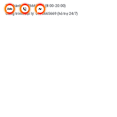
Bảo hành:
0976665669
(8:00-20:00)
Công trình/Đại lý:
0976665669
(hỗ trợ 24/7)
THÔNG TIN KHÁC
DOANH NGHIỆP
DANH MỤC SẢN PHẨM
HỖ TRỢ KHÁCH HÀNG
KẾT NỐI VỚI CHÚNG TÔI