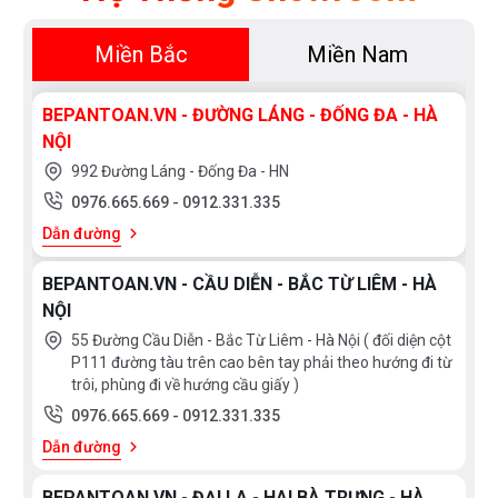
Miền Bắc
Miền Nam
BEPANTOAN.VN - ĐƯỜNG LÁNG - ĐỐNG ĐA - HÀ
NỘI
992 Đường Láng - Đống Đa - HN
0976.665.669
-
0912.331.335
Dẫn đường
BEPANTOAN.VN - CẦU DIỄN - BẮC TỪ LIÊM - HÀ
NỘI
55 Đường Cầu Diễn - Bắc Từ Liêm - Hà Nội ( đối diện cột
P111 đường tàu trên cao bên tay phải theo hướng đi từ
trôi, phùng đi về hướng cầu giấy )
0976.665.669
-
0912.331.335
Dẫn đường
BEPANTOAN.VN - ĐẠI LA - HAI BÀ TRƯNG - HÀ