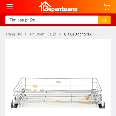
Trang Chủ
Phụ Kiên Tủ Bếp
Giá Để Xoong Nồi