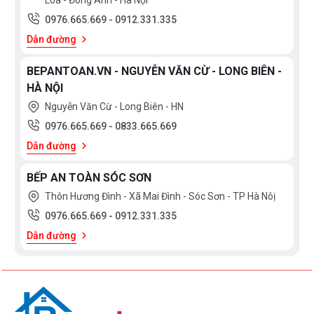
Loa - Đông Anh - Hà Nội
0976.665.669
-
0912.331.335
Dẫn đường
BEPANTOAN.VN - NGUYỄN VĂN CỪ - LONG BIÊN -
HÀ NỘI
Nguyễn Văn Cừ - Long Biên - HN
0976.665.669
-
0833.665.669
Dẫn đường
BẾP AN TOÀN SÓC SƠN
Thôn Hương Đình - Xã Mai Đình - Sóc Sơn - TP Hà Nôị
0976.665.669
-
0912.331.335
Dẫn đường