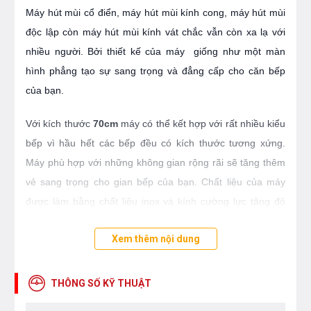
Máy hút mùi cổ điển, máy hút mùi kính cong, máy hút mùi
độc lập còn máy hút mùi kính vát chắc vẫn còn xa lạ với
nhiều người. Bởi thiết kế của máy giống như một màn
hình phẳng tạo sự sang trọng và đẳng cấp cho căn bếp
của bạn.
Với kích thước
70cm
máy có thể kết hợp với rất nhiều kiểu
bếp vì hầu hết các bếp đều có kích thước tương xứng.
Máy phù hợp với những không gian rộng rãi sẽ tăng thêm
vẻ sang trọng cho gian bếp của bạn. Chất liệu của máy
được làm bằng chất liệu inox và kính cường lực tăng độ
bền cho máy và độ an toàn cho người sử dụng.
Xem thêm nội dung
THÔNG SỐ KỸ THUẬT
Máy hút mùi Smaragd Montana 70 sử dụng bảng điều