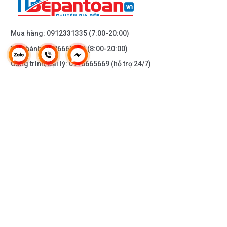
Mua hàng:
0912331335
(7:00-20:00)
Bảo hành:
0976665669
(8:00-20:00)
Công trình/Đại lý:
0976665669
(hỗ trợ 24/7)
THÔNG TIN KHÁC
DOANH NGHIỆP
DANH MỤC SẢN PHẨM
HỖ TRỢ KHÁCH HÀNG