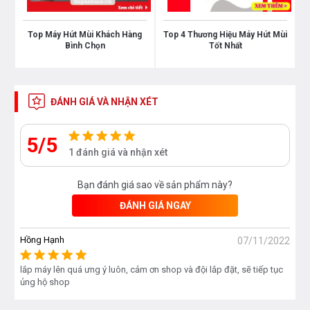
năng tiêu thu điện của máy khiến bạn phải ngạc nhiên vì 6
đến 7 tiếng đồng hồ hoạt động của máy mới hết có 1 số
Top Máy Hút Mùi Khách Hàng
Top 4 Thương Hiệu Máy Hút Mùi
Bình Chọn
Tốt Nhất
điện của bạn.
KÍCH THƯỚC SẢN PHẨM :
ĐÁNH GIÁ VÀ NHẬN XÉT
5/5
1 đánh giá và nhận xét
Bạn quan tâm tới những sản phẩm Hút mùi cũng như
Bạn đánh giá sao về sản phẩm này?
các sản phẩm thiết bị nhà bếp và thiết bị phòng
ĐÁNH GIÁ NGAY
tắm vui lòng liên hệ với chúng tôi
theo
hotline 0976665669 - 0912331335
để có giá tốt
Hồng Hạnh
07/11/2022
nhất hoặc tới trực tiếp địa chỉ hệ thống của Bếp an
toàn để được tư vấn tốt nhất từ các nhân viên bán
lắp máy lên quá ưng ý luôn, cảm ơn shop và đội lắp đặt, sẽ tiếp tục
ủng hộ shop
hàng của chúng tôi!