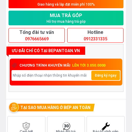
Giao hàng và lắp đặt miễn phí 100%
MUA TRẢ GÓP
Hỗ trợ mua hàng trả góp
Tổng đài tư vấn
Hotline
0976665669
0912331335
ƯU ĐÃI CHỈ CÓ TẠI BEPANTOAN.VN
CHƯƠNG TRÌNH KHUYẾN MÃI
LÊN TỚI 3.050.000Đ
Đăng ký ngay
TẠI SAO MUA HÀNG Ở BẾP AN TOÀN
Cam kết
Nhận đổi trả
Bảo trì vĩnh viễn