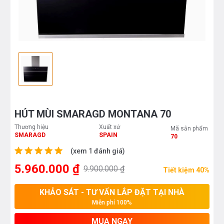
HÚT MÙI SMARAGD MONTANA 70
Thương hiệu
Xuất xứ
Mã sản phẩm
SMARAGD
SPAIN
70
(xem 1 đánh giá)
5.960.000 ₫
9.900.000 ₫
Tiết kiệm 40%
KHẢO SÁT - TƯ VẤN LẮP ĐẶT TẠI NHÀ
Miễn phí 100%
MUA NGAY