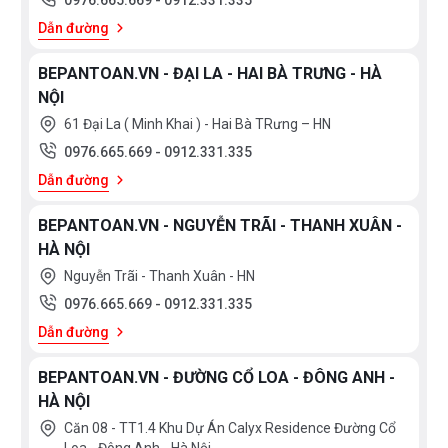
0976.665.669
-
0912.331.335
Dẫn đường
BEPANTOAN.VN - ĐẠI LA - HAI BÀ TRƯNG - HÀ
NỘI
61 Đại La ( Minh Khai ) - Hai Bà TRưng – HN
0976.665.669
-
0912.331.335
Dẫn đường
BEPANTOAN.VN - NGUYỄN TRÃI - THANH XUÂN -
HÀ NỘI
Nguyễn Trãi - Thanh Xuân - HN
0976.665.669
-
0912.331.335
Dẫn đường
BEPANTOAN.VN - ĐƯỜNG CỔ LOA - ĐÔNG ANH -
HÀ NỘI
Căn 08 - TT1.4 Khu Dự Án Calyx Residence Đường Cổ