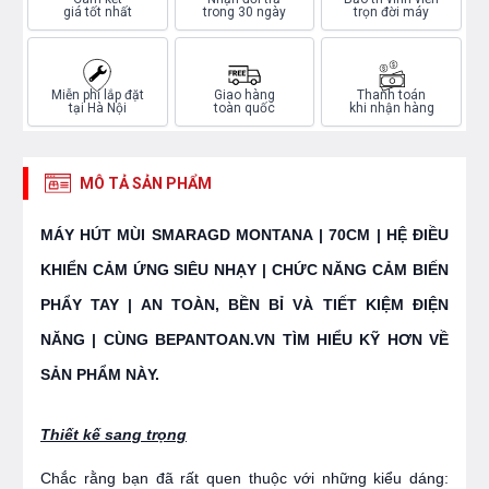
giá tốt nhất
trong 30 ngày
trọn đời máy
Miễn phí lắp đặt
Giao hàng
Thanh toán
tại Hà Nội
toàn quốc
khi nhận hàng
MÔ TẢ SẢN PHẨM
MÁY HÚT MÙI SMARAGD MONTANA | 70CM | HỆ ĐIỀU
KHIỂN CẢM ỨNG SIÊU NHẠY | CHỨC NĂNG CẢM BIẾN
PHẨY TAY | AN TOÀN, BỀN BỈ VÀ TIẾT KIỆM ĐIỆN
NĂNG | CÙNG BEPANTOAN.VN TÌM HIỂU KỸ HƠN VỀ
SẢN PHẨM NÀY.
Thiết kế sang trọng
Chắc rằng bạn đã rất quen thuộc với những kiểu dáng: